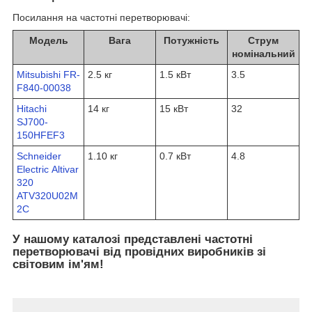
Посилання на частотні перетворювачі:
Модель
Вага
Потужність
Струм
номінальний
Mitsubishi FR-
2.5 кг
1.5 кВт
3.5
F840-00038
Hitachi
14 кг
15 кВт
32
SJ700-
150HFEF3
Schneider
1.10 кг
0.7 кВт
4.8
Electric Altivar
320
ATV320U02M
2C
У нашому каталозі представлені частотні
перетворювачі від провідних виробників зі
світовим ім'ям!