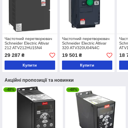
Частотний перетворювач
Частотний перетворювач
Част
Schneider Electric Altivar
Schneider Electric Altivar
Schne
212 ATV212HU15N4
320 ATV320U04N4C
ATV
29 287
19 501
18 
₴
₴
Купити
Купити
Акційні пропозиції та новинки
–48%
–48%