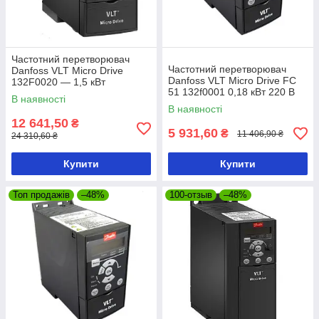
Частотний перетворювач
Частотний перетворювач
Danfoss VLT Micro Drive
Danfoss VLT Micro Drive FC
132F0020 — 1,5 кВт
51 132f0001 0,18 кВт 220 В
В наявності
В наявності
12 641,50
₴
5 931,60
₴
11 406,90 ₴
24 310,60 ₴
Купити
Купити
Топ продажів
–48%
100-отзыв
–48%