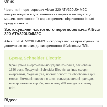
Опис
Частотний перетворювач Altivar 320 ATV320U04M2C —
використовується для зменшення вартості експлуатації
машин, поліпшення їх характеристик і підвищення їхньої
продуктивності.
Застосування частотного перетворювача Altivar
320 ATV320U04M2C
Altivar 320 ATV320U04M2C - скорочує час на проєктуванні за
допомогою готових до використання бібліотекам ПЛК.
Бренд Schneider Electric
Французька енергомашиннобудівна компанія, заснована
1836 року. Продукція Schneider Electric зачіпає сфери
енергетики, будівництва, промисловості та оброблення цих
мереж. Компанія виробляє електровимірювальні прилади,
електротехнічні вироби, має понад 200 заводів у всьому
світі.
Відео: