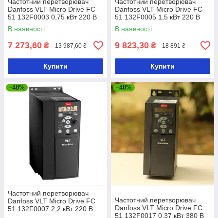
Частотний перетворювач
Частотний перетворювач
Danfoss VLT Micro Drive FC
Danfoss VLT Micro Drive FC
51 132F0003 0,75 кВт 220 В
51 132F0005 1,5 кВт 220 В
В наявності
В наявності
7 273,60
9 823,30
₴
₴
13 987,60 ₴
18 891 ₴
Купити
Купити
–48%
–48%
Частотний перетворювач
Частотний перетворювач
Danfoss VLT Micro Drive FC
Danfoss VLT Micro Drive FC
51 132F0007 2,2 кВт 220 В
51 132F0017 0,37 кВт 380 В