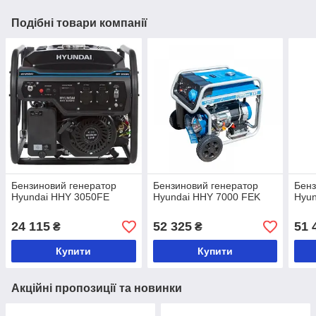
Подібні товари компанії
Бензиновий генератор
Бензиновий генератор
Бенз
Hyundai HHY 3050FE
Hyundai HHY 7000 FEK
Hyu
24 115
52 325
51 
₴
₴
Купити
Купити
Акційні пропозиції та новинки