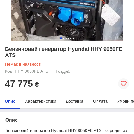
Бензиновий генератор Hyundai HHY 9050FE
ATS
Немає в наявності
Код: HHY 9050FE ATS
Роздріб
47 775
₴
Опис
Характеристики
Доставка
Оплата
Умови п
Опис
Бензиновий генератор Hyundai HHY 9050FE ATS - середня за