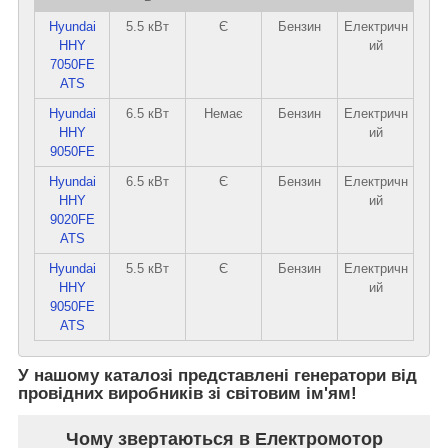
Hyundai
5.5 кВт
Є
Бензин
Електричн
HHY
ий
7050FE
ATS
Hyundai
6.5 кВт
Немає
Бензин
Електричн
HHY
ий
9050FE
Hyundai
6.5 кВт
Є
Бензин
Електричн
HHY
ий
9020FE
ATS
Hyundai
5.5 кВт
Є
Бензин
Електричн
HHY
ий
9050FE
ATS
У нашому каталозі представлені генератори від
провідних виробників зі світовим ім'ям!
Чому звертаються в Електромотор