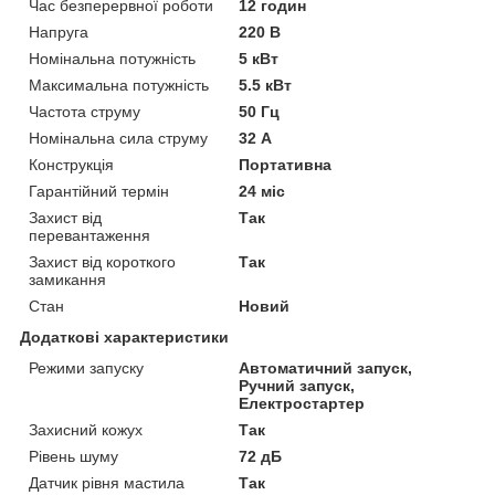
Час безперервної роботи
12 годин
Напруга
220 В
Номінальна потужність
5 кВт
Максимальна потужність
5.5 кВт
Частота струму
50 Гц
Номінальна сила струму
32 А
Конструкція
Портативна
Гарантійний термін
24 міс
Захист від
Так
перевантаження
Захист від короткого
Так
замикання
Стан
Новий
Додаткові характеристики
Режими запуску
Автоматичний запуск,
Ручний запуск,
Електростартер
Захисний кожух
Так
Рівень шуму
72 дБ
Датчик рівня мастила
Так