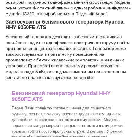
розміром і потужності однофазна мініелектростанція. Модель
оснащується 4-х тактний двигун з одним робочим циліндром -
Hyundai IC390, він виробляється в Південній Кореї.
Застосування бензинового генератора Hyundai
HHY 9050FE ATS
Бензиновий генератор дозволить забезпечити споживачів
постійною подачею однофазного електричного струму навіть
при припиненні централізованих поставок. Генератор може
використовуватися в приватному помешканні, на
промислових об'єктах, складських комплексах, у медичних
установах. При роботі в номінальному режимі потужність
моделі складе 5 кВт, але під максимальним навантаженням
вона може плавно збільшуватися до 5,5 кВт.
Бензиновий генератор Hyundai HHY
9050FE ATS
Перед Вами повністю готове рішення для приватного
будинку, без потреби докуповувати додаткове обладнання
для роботи генератора в автоматичному режимі. Модель
підключається до мережі і працює в автоматичному режимі
транзит, тобто просто пропускає струм. Важливо ! У режимі