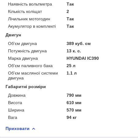
Наявність вольтметра
Так
Кількість коліщат
2
Лічильник мотогодин
Так
Акумулятор в комплекті
Так
Двигун
Об'єм двигуна
389 куб. см
Потужність двигуна
13 к. с.
Марка двигуна
HYUNDAI IC390
Об'єм паливного бака
25 л
Об'єм масляної системи
1.1 л
двигуна
Габаритні розміри
Довжина
790 мм
Висота
610 мм
Ширина
570 мм
Вага
94 кг
Приховати