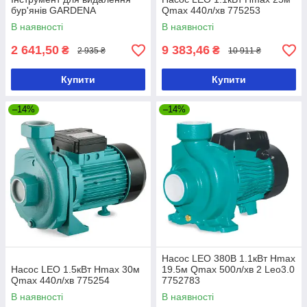
бур'янів GARDENA
Qmax 440л/хв 775253
В наявності
В наявності
2 641,50
9 383,46
₴
₴
2 935 ₴
10 911 ₴
Купити
Купити
–14%
–14%
Насос LEO 380В 1.1кВт Hmax
Насос LEO 1.5кВт Hmax 30м
19.5м Qmax 500л/хв 2 Leo3.0
Qmax 440л/хв 775254
7752783
В наявності
В наявності