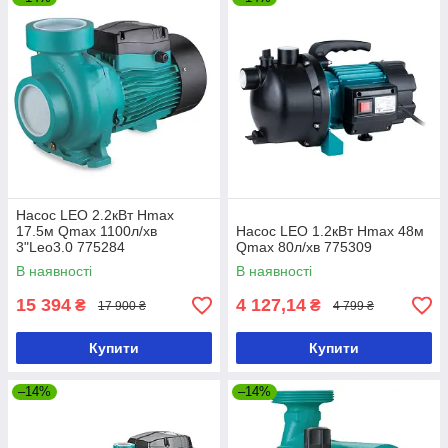
Насос LEO 2.2кВт Hmax
17.5м Qmax 1100л/хв
Насос LEO 1.2кВт Hmax 48м
3"Leo3.0 775284
Qmax 80л/хв 775309
В наявності
В наявності
15 394
4 127,14
₴
₴
17 900 ₴
4 799 ₴
Купити
Купити
–14%
–14%