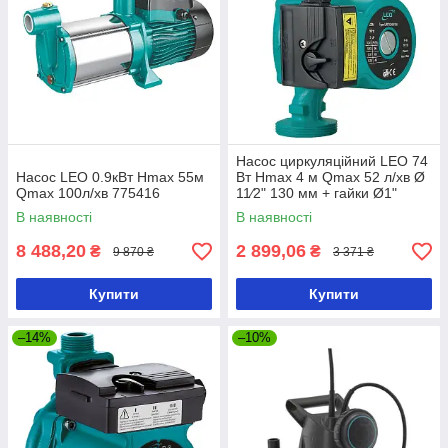
Насос циркуляційний LEO 74
Насос LEO 0.9кВт Hmax 55м
Вт Hmax 4 м Qmax 52 л/хв Ø
Qmax 100л/хв 775416
11⁄2" 130 мм + гайки Ø1"
774413
В наявності
В наявності
8 488,20
2 899,06
₴
₴
9 870 ₴
3 371 ₴
Купити
Купити
–14%
–10%