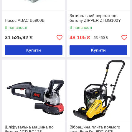
Затиральний верстат по
Насос ABAC B5900B
бетону ZIPPER ZI-BG100Y
В наявності
В наявності
31 525,92
48 105
₴
₴
53 450 ₴
Купити
Купити
Шліфувальна машина по
Вібраційна плита прямого
бетону AGP BG125
ходу EnerSol EPC-052L