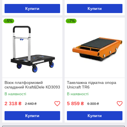
Купити
Купити
–5%
–7%
Візок платформовий
Такелажна підкатна опора
складаний Kraft&Dele KD3093
Unicraft TR6
В наявності
В наявності
2 318
5 859
₴
₴
2 440 ₴
6 300 ₴
Купити
Купити