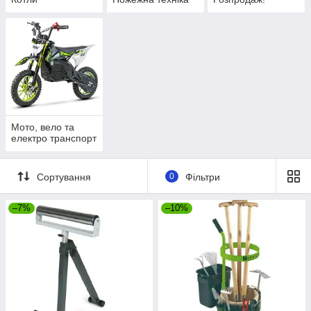
Мото, вело та
електро транспорт
Сортування
0
Фільтри
–7%
–10%