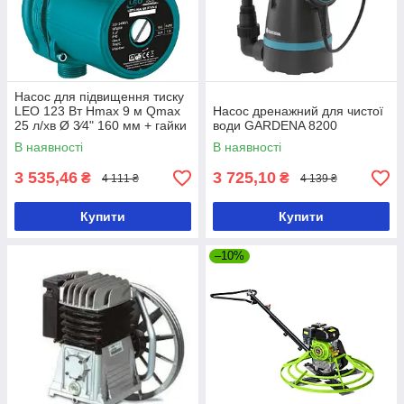
Насос для підвищення тиску
LEO 123 Вт Hmax 9 м Qmax
Насос дренажний для чистої
25 л/хв Ø 3⁄4" 160 мм + гайки
води GARDENA 8200
Ø1⁄2" 774741
В наявності
В наявності
3 535,46
3 725,10
₴
₴
4 111 ₴
4 139 ₴
Купити
Купити
–10%