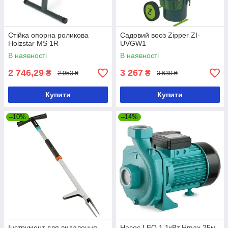
Стійка опорна роликова
Садовий вооз Zipper ZI-
Holzstar MS 1R
UVGW1
В наявності
В наявності
2 746,29
3 267
₴
₴
2 953 ₴
3 630 ₴
Купити
Купити
–10%
–14%
Інструмент для видалення
Насос LEO 1.1кВт Hmax 25м