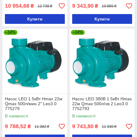
10 954,68
9 343,90
₴
₴
12 738 ₴
10 865 ₴
Купити
Купити
–14%
–14%
Насос LEO 1.5кВт Hmax 22м
Насос LEO 380В 1.5кВт Hmax
Qmax 500л/мин 2" Leo3.0
22м Qmax 500л/хв 2 Leo3.0
775279
7752793
В наявності
В наявності
9 788,52
9 743,80
₴
₴
11 382 ₴
11 330 ₴