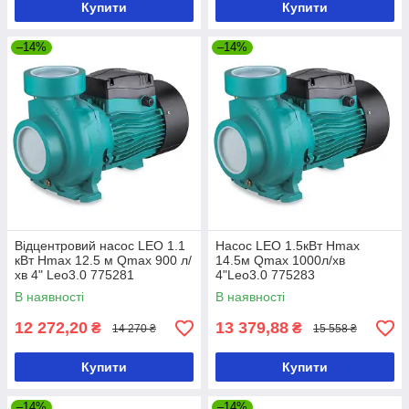
Купити
Купити
–14%
–14%
Відцентровий насос LEO 1.1
Насос LEO 1.5кВт Hmax
кВт Hmax 12.5 м Qmax 900 л/
14.5м Qmax 1000л/хв
хв 4" Leo3.0 775281
4"Leo3.0 775283
В наявності
В наявності
12 272,20
13 379,88
₴
₴
14 270 ₴
15 558 ₴
Купити
Купити
–14%
–14%