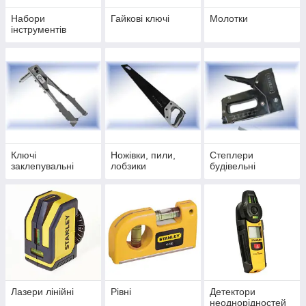
Набори
Гайкові ключі
Молотки
інструментів
Ключі
Ножівки, пили,
Степлери
заклепувальні
лобзики
будівельні
Лазери лінійні
Рівні
Детектори
неоднорідностей