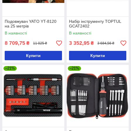
Подовжувач YATO YT-8120
Набір інструменту TOPTUL
на 25 метрів
GCAT2402
В наявності
В наявності
8 709,75
3 352,95
₴
₴
11 025 ₴
3 684,56 ₴
Купити
Купити
–21%
–21%