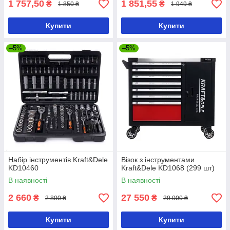
1 757,50
1 851,55
₴
₴
1 850 ₴
1 949 ₴
Купити
Купити
–5%
–5%
Набір інструментів Kraft&Dele
Візок з інструментами
KD10460
Kraft&Dele KD1068 (299 шт)
В наявності
В наявності
2 660
27 550
₴
₴
2 800 ₴
29 000 ₴
Купити
Купити