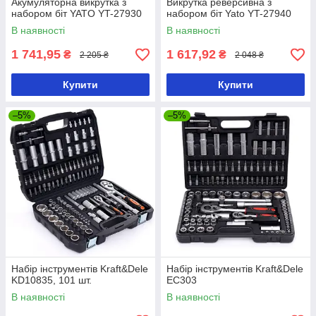
Акумуляторна викрутка з
Викрутка реверсивна з
набором біт YATO YT-27930
набором біт Yato YT-27940
В наявності
В наявності
1 741,95
1 617,92
₴
₴
2 205 ₴
2 048 ₴
Купити
Купити
–5%
–5%
Набір інструментів Kraft&Dele
Набір інструментів Kraft&Dele
KD10835, 101 шт.
EC303
В наявності
В наявності