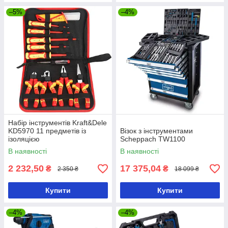
–5%
–4%
Набір інструментів Kraft&Dele
KD5970 11 предметів із
Візок з інструментами
ізоляцією
Scheppach TW1100
В наявності
В наявності
2 232,50
17 375,04
₴
₴
2 350 ₴
18 099 ₴
Купити
Купити
–4%
–4%