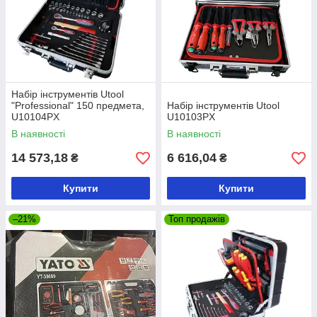
Набір інструментів Utool
"Professional" 150 предмета,
Набір інструментів Utool
U10104PX
U10103PX
В наявності
В наявності
14 573,18
6 616,04
₴
₴
Купити
Купити
–21%
Топ продажів