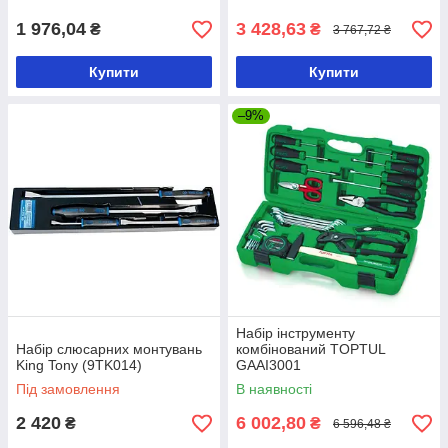
1 976,04
3 428,63
₴
₴
3 767,72 ₴
Купити
Купити
–9%
Набір інструменту
Набір слюсарних монтувань
комбінований TOPTUL
King Tony (9TK014)
GAAI3001
Під замовлення
В наявності
2 420
6 002,80
₴
₴
6 596,48 ₴