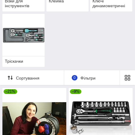
Візки для
Клейма
Ключі
інструментів
динамометричні
Тріскачки
Сортування
0
Фільтри
–21%
–9%