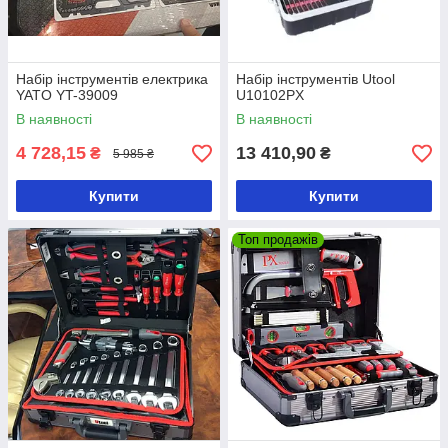
Набір інструментів електрика
Набір інструментів Utool
YATO YT-39009
U10102PX
В наявності
В наявності
4 728,15
13 410,90
₴
₴
5 985 ₴
Купити
Купити
Топ продажів