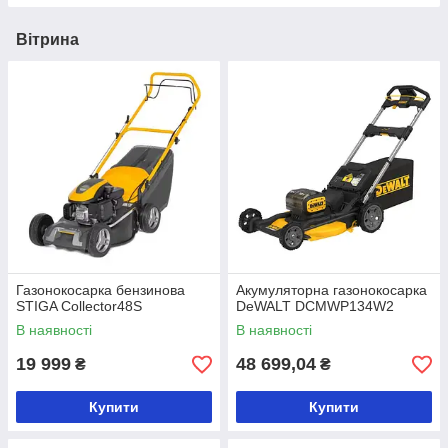
Вітрина
Газонокосарка бензинова
Акумуляторна газонокосарка
STIGA Collector48S
DeWALT DCMWP134W2
В наявності
В наявності
19 999
48 699,04
₴
₴
Купити
Купити