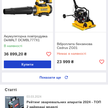
Акумуляторна повітродувка
DeWALT DCMBL777X1
Віброплита бензинова
В наявності
Cedrus ZG01
36 899,20
Немає в наявності
₴
23 999
₴
Купити
Показати ще
Статті
03.03.2024
Рейтинг зварювальних апаратів 2024 - ТОП
2 найкращі моделі