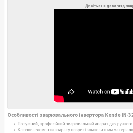
Дивіться відеоогляд зв
Особливості зварювального інвертора Kende IN-3
Потужний, професійний зварювальний апарат для ручного 
Ключові елементи апарату покриті композитним матеріалом,