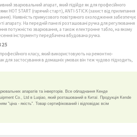
ивний зварювальний апарат, який підійде як для професійного
ями HOT START (гарячий старт), ANTI-STICK (захист від прилипання
ювання). Наявність примусового повітряного охолодження забезпечує
оті апарату. На передній панелі розташовані ручка для регулювання
вання потужністю зварювання, а також електронне табло, на якому
есення інструменту передбачена вбудована ручка.
325
 професійного класу, який використовують на ремонтно-
ак для застосування в домашніх умовах він теж чудово підходить,
арювальних апаратів та інверторів. Все обладнання Кенде
ipment Co., Ltd в Luqiao, який розташований в Китаї. Продукція Kende
м "ціна - якість". Товар сертифікований і відповідає всім