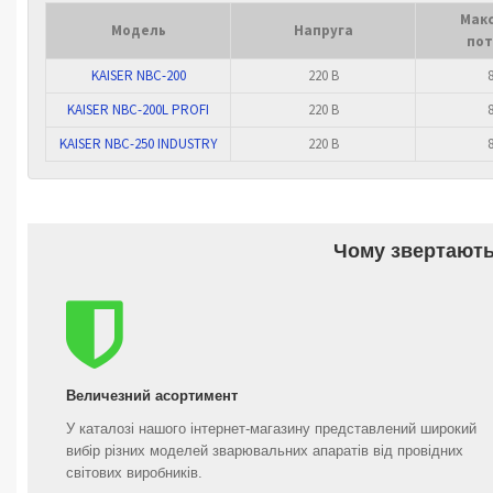
Мак
Модель
Напруга
пот
KAISER NBC-200
220 В
KAISER NBC-200L PROFI
220 В
KAISER NBC-250 INDUSTRY
220 В
Чому звертають
Величезний асортимент
У каталозі нашого інтернет-магазину представлений широкий
вибір різних моделей зварювальних апаратів від провідних
світових виробників.