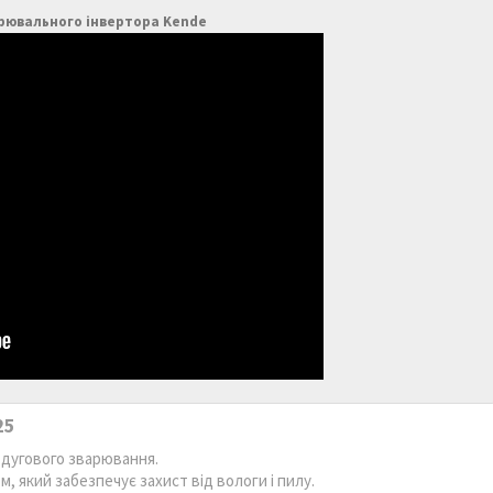
арювального інвертора Kende
25
дугового зварювання.
 який забезпечує захист від вологи і пилу.