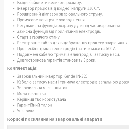
Вхідні байонети великого розміру.
Інвертор працює від вхідної напруги 110 Ст.
Розширений діапазон зварювального струму.
Примусове повітряне охолодження.
Регульована функція розриву дуги під час зварювання.
Захисна функція від прилипання електродів.
Старт з гарячого стану.
Електронне табло для відображення процесу зварювання.
Професійні тримач електродів і затиск маси на 500 А.
Подовжені кабелю тримача електродів і затиску маси.
Довгострокова гарантія становить 3 роки.
Комплектація:
Зварювальний інвертор Kende IN-325
Кабелю затиску маси і тримача електродів загальною довж
Зварювальна маска-щиток
Молоток-щітка
Керівництво користувача
Гарантійний талон
Упаковка
Корисні посилання на зварювальні апарати