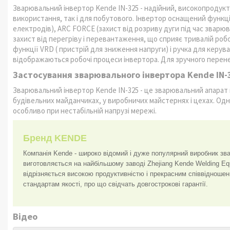
Зварювальний інвертор Kende IN-325 - надійний, високопродукт
використання, так і для побутового. Інвертор оснащений функці
електродів), ARC FORCE (захист від розриву дуги під час звар
захист від перегріву і перевантаження, що сприяє тривалій роб
функції VRD ( пристрій для зниження напруги) і ручка для керу
відображаються робочі процеси інвертора. Для зручного перен
Застосування зварювального інвертора Kende IN-
Зварювальний інвертор Kende IN-325 - це зварювальний апарат
будівельних майданчиках, у виробничих майстернях і цехах. Одн
особливо при нестабільній напрузі мережі.
Бренд KENDE
Компанія Kende - широко відомий і дуже популярний виробник зв
виготовляється на найбільшому заводі Zhejiang Kende Welding Equ
відрізняється високою продуктивністю і прекрасним співвідношення
стандартам якості, про що свідчать довгострокові гарантії.
Відео