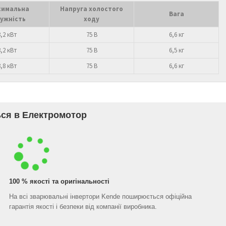
симальна
Напруга холостого
Вага
ужність
ходу
8,2 кВт
75 В
6,6 кг
8,2 кВт
75 В
6,5 кг
8,8 кВт
75 В
6,6 кг
ся в Електромотор
100 % якості та оригінальності
На всі зварювальні інвертори Kende поширюється офіційна
гарантія якості і безпеки від компанії виробника.