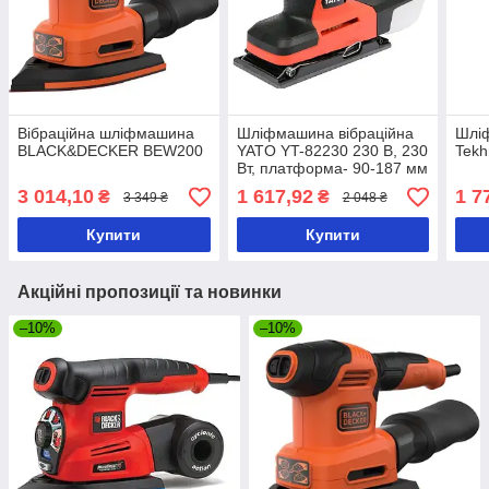
Вібраційна шліфмашина
Шліфмашина вібраційна
Шлі
BLACK&DECKER BEW200
YATO YT-82230 230 В, 230
Tek
Вт, платформа- 90-187 мм
3 014,10
1 617,92
1 7
₴
₴
3 349 ₴
2 048 ₴
Купити
Купити
Акційні пропозиції та новинки
–10%
–10%