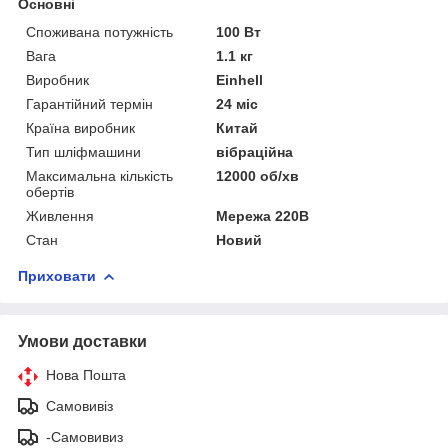
Основні
Споживана потужність
100 Вт
Вага
1.1 кг
Виробник
Einhell
Гарантійний термін
24 міс
Країна виробник
Китай
Тип шліфмашини
вібраційна
Максимальна кількість
12000 об/хв
обертів
Живлення
Мережа 220В
Стан
Новий
Приховати
Умови доставки
Нова Пошта
Самовивіз
-Самовивиз