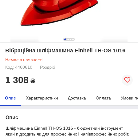
Вібраційна шліфмашина Einhell TH-OS 1016
Немає в наявності
Код: 4460610
Роздріб
1 308
₴
Опис
Характеристики
Доставка
Оплата
Умови п
Опис
Шліфмашина Einhell TH-OS 1016 - бюджетний інструмент,
який підходить як для професійних і напівпрофесійних робіт.