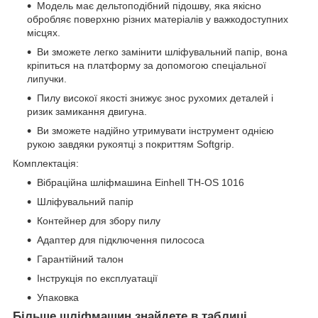
Модель має дельтоподібний підошву, яка якісно
обробляє поверхню різних матеріалів у важкодоступних
місцях.
Ви зможете легко замінити шліфувальний папір, вона
кріпиться на платформу за допомогою спеціальної
липучки.
Пилу високої якості знижує знос рухомих деталей і
ризик замикання двигуна.
Ви зможете надійно утримувати інструмент однією
рукою завдяки рукоятці з покриттям Softgrip.
Комплектація:
Вібраційна шліфмашина Einhell TH-OS 1016
Шліфувальний папір
Контейнер для збору пилу
Адаптер для підключення пилососа
Гарантійний талон
Інструкція по експлуатації
Упаковка
Більше шліфмашин знайдете в таблиці