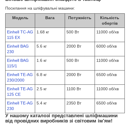
Посилання на шліфувальні машини:
Модель
Вага
Потужність
Кількість
обертів
Einhell TC-AG
1.68 кг
500 Вт
11000 об/хв
115 EX
Einhell BAG
5.6 кг
2000 Вт
6000 об/хв
230
Einhell BAG
1.6 кг
500 Вт
11000 об/хв
115/1
Einhell TE-AG
6.8 кг
2000 Вт
6500 об/хв
230/2000
Einhell TE-AG
2.5 кг
1100 Вт
11000 об/хв
125 CE
Einhell TE-AG
5.4 кг
2350 Вт
6500 об/хв
230
У нашому каталозі представлені шліфмашини
від провідних виробників зі світовим ім'ям!