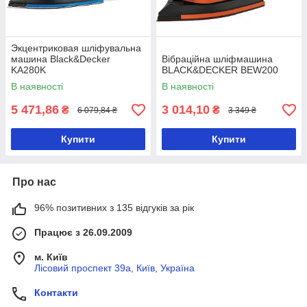
Экцентриковая шліфувальна
машина Black&Decker
Вібраційна шліфмашина
KA280K
BLACK&DECKER BEW200
В наявності
В наявності
5 471,86
3 014,10
₴
₴
6 079,84 ₴
3 349 ₴
Купити
Купити
Про нас
96% позитивних з 135 відгуків за рік
Працює з 26.09.2009
м. Київ
Лісовий проспект 39а, Київ, Україна
Контакти