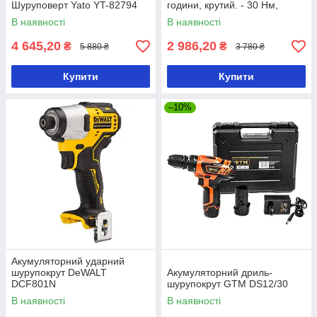
Шуруповерт Yato YT-82794
години, крутий. - 30 Нм,
патрон he10 мм
В наявності
В наявності
4 645,20
2 986,20
₴
₴
5 880 ₴
3 780 ₴
Купити
Купити
–10%
Акумуляторний ударний
шурупокрут DeWALT
Акумуляторний дриль-
DCF801N
шурупокрут GTM DS12/30
В наявності
В наявності