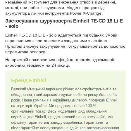
незамінний інструмент для виконання отворів в деревині,
металі, при роботі з шурупами. Модель працює від
акумулятора лінійки інструментів Power X-Change.
Застосування шуруповерта Einhell TE-CD 18 Li E
- solo
Einhell TE-CD 18 Li E - solo адаптується під будь-які умови і
справляється з поставленими завданнями з легкістю.
Пристрій виконує закручування і откручиваемое за допомогою
перемикача реверсу.
На пристрій поширюється офіційна гарантія від компанії-
виробника терміном на 24 місяці.
Бренд Einhell
Великий німецький виробник різних електроінструментів та
обладнання, який зарекомендував себе на ринку більше 45
років. Наша компанія є офіційним дилером продукції Einhell
на території України. Ми продаємо тільки 100 %
оригінальний товар. Весь модельний ряд обладнання
виробництва Einhell, представлений на нашому сайті, має
офіційну гарантію від заводу-виробника. Гарантійне та
післягарантійне обслуговування здійснює авторизированная