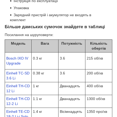
Інструкція по експлуатації
Упаковка
Зарядний пристрій і акумулятор не входять в
комплект
Більше дамських сумочок знайдете в таблиці
Посилання на шуруповерти:
Модель
Вага
Потужність
Кількість
обертів
Bosch IXO IV
0.3 кг
3.6
215 об/хв
Upgrade
Einhell TC-SD
0.38 кг
3.6
200 об/хв
3.6 Li
Einhell TH-CD
1 кг
Дванадцять
400 об/хв
12 Li
Einhell TH-CD
1.1 кг
Дванадцять
1300 об/хв
12-2 Li
Einhell TE-CD
1.4 кг
Вісімнадцять
1350 про/хв
18-2 Li-i Solo