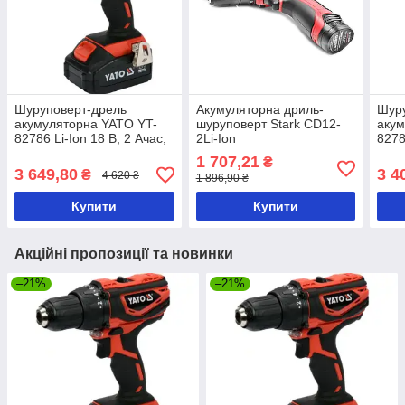
Шуруповерт-дрель
Акумуляторна дриль-
Шур
акумуляторна YATO YT-
шуруповерт Stark CD12-
акум
82786 Li-Ion 18 В, 2 Ачас,
2Li-Ion
8278
40 Нм, ↓13 мм
40 Н
1 707,21
₴
3 649,80
3 4
₴
4 620 ₴
1 896,90 ₴
Купити
Купити
Акційні пропозиції та новинки
–21%
–21%