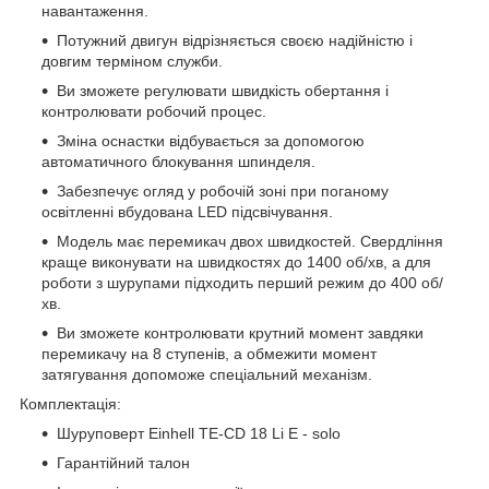
навантаження.
Потужний двигун відрізняється своєю надійністю і
довгим терміном служби.
Ви зможете регулювати швидкість обертання і
контролювати робочий процес.
Зміна оснастки відбувається за допомогою
автоматичного блокування шпинделя.
Забезпечує огляд у робочій зоні при поганому
освітленні вбудована LED підсвічування.
Модель має перемикач двох швидкостей. Свердління
краще виконувати на швидкостях до 1400 об/хв, а для
роботи з шурупами підходить перший режим до 400 об/
хв.
Ви зможете контролювати крутний момент завдяки
перемикачу на 8 ступенів, а обмежити момент
затягування допоможе спеціальний механізм.
Комплектація:
Шуруповерт Einhell TE-CD 18 Li E - solo
Гарантійний талон