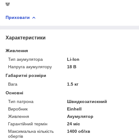
🐼
Приховати
Характеристики
Живлення
Тип акумулятора
Li-Ion
Напруга акумулятору
18 В
Габаритні розміри
Вага
1.5 кг
Основні
Тип патрона
Швидкозатискний
Виробник
Einhell
Живлення
Акумулятор
Гарантійний термін
24 міс
Максимальна кількість
1400 об/хв
обертів