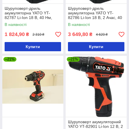
Шуруповерт-дриль
Шуруповерт-дрель
акумуляторна YATO YT-
акумуляторна YATO YT-
82787 Li-Ion 18 В, 40 Нм,
82786 Li-Ion 18 В, 2 Ачас, 40
he13 мм без акумулятора
Нм, ↓13 мм
В наявності
В наявності
1 824,90
3 649,80
₴
₴
2 310 ₴
4 620 ₴
Купити
Купити
–21%
–21%
Шуруповерт акумуляторний
YATO YT-82901 Li-Ion 12 В, 2