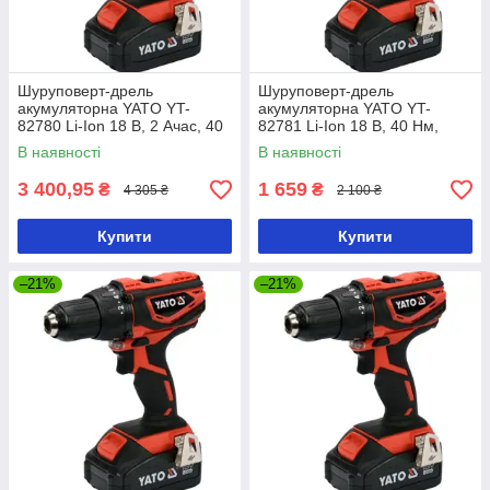
Шуруповерт-дрель
Шуруповерт-дрель
акумуляторна YATO YT-
акумуляторна YATO YT-
82780 Li-Ion 18 В, 2 Ачас, 40
82781 Li-Ion 18 В, 40 Нм,
Нм, ↓13 мм
he13 мм без акумулятора
В наявності
В наявності
3 400,95
1 659
₴
₴
4 305 ₴
2 100 ₴
Купити
Купити
–21%
–21%