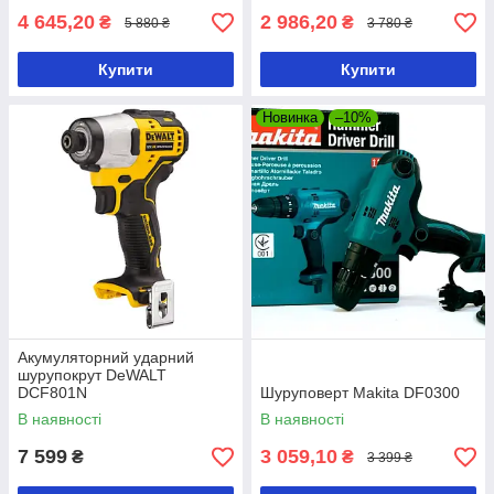
4 645,20
2 986,20
₴
₴
5 880 ₴
3 780 ₴
Купити
Купити
Новинка
–10%
Акумуляторний ударний
шурупокрут DeWALT
DCF801N
Шуруповерт Makita DF0300
В наявності
В наявності
7 599
3 059,10
₴
₴
3 399 ₴