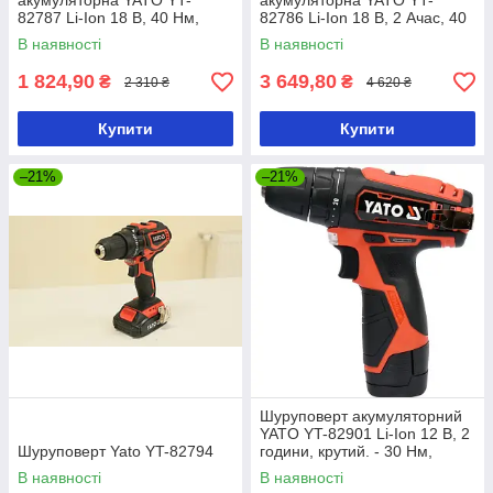
акумуляторна YATO YT-
акумуляторна YATO YT-
82787 Li-Ion 18 В, 40 Нм,
82786 Li-Ion 18 В, 2 Ачас, 40
he13 мм без акумулятора
Нм, ↓13 мм
В наявності
В наявності
1 824,90
3 649,80
₴
₴
2 310 ₴
4 620 ₴
Купити
Купити
–21%
–21%
Шуруповерт акумуляторний
YATO YT-82901 Li-Ion 12 В, 2
Шуруповерт Yato YT-82794
години, крутий. - 30 Нм,
патрон he10 мм
В наявності
В наявності