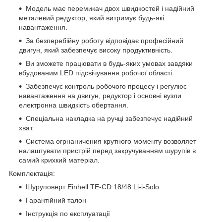
Модель має перемикач двох швидкостей і надійний
металевий редуктор, який витримує будь-які
навантаження.
За безперебійну роботу відповідає професійний
двигун, який забезпечує високу продуктивність.
Ви зможете працювати в будь-яких умовах завдяки
вбудованим LED підсвічування робочої області.
Забезпечує контроль робочого процесу і регулює
навантаження на двигун, редуктор і основні вузли
електронна швидкість обертання.
Спеціальна накладка на ручці забезпечує надійний
хват.
Система огрнаничения крутного моменту возволяет
налаштувати пристрій перед закручуванням шурупів в
самий крихкий матеріал.
Комплектація:
Шуруповерт Einhell TE-CD 18/48 Li-i-Solo
Гарантійний талон
Інструкція по експлуатації