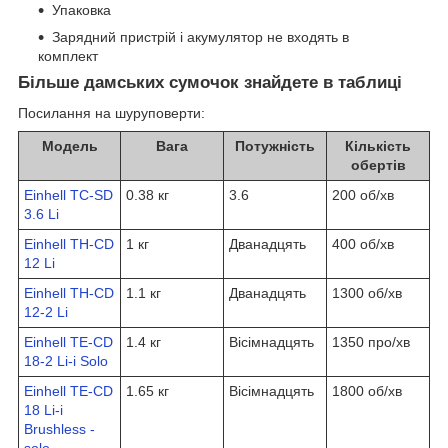
Упаковка
Зарядний пристрій і акумулятор не входять в
комплект
Більше дамських сумочок знайдете в таблиці
Посилання на шуруповерти:
Модель
Вага
Потужність
Кількість
обертів
Einhell TC-SD
0.38 кг
3.6
200 об/хв
3.6 Li
Einhell TH-CD
1 кг
Дванадцять
400 об/хв
12 Li
Einhell TH-CD
1.1 кг
Дванадцять
1300 об/хв
12-2 Li
Einhell TE-CD
1.4 кг
Вісімнадцять
1350 про/хв
18-2 Li-i Solo
Einhell TE-CD
1.65 кг
Вісімнадцять
1800 об/хв
18 Li-i
Brushless -
solo