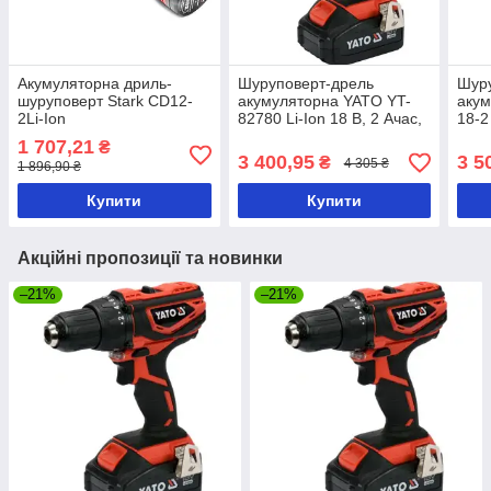
Акумуляторна дриль-
Шуруповерт-дрель
Шур
шуруповерт Stark CD12-
акумуляторна YATO YT-
акум
2Li-Ion
82780 Li-Ion 18 В, 2 Ачас,
18-2
40 Нм, ↓13 мм
1 707,21
₴
3 400,95
3 5
₴
4 305 ₴
1 896,90 ₴
Купити
Купити
Акційні пропозиції та новинки
–21%
–21%