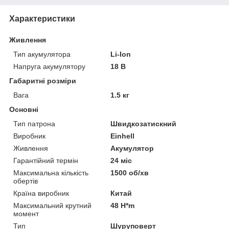
Характеристики
Живлення
Тип акумулятора
Li-Ion
Напруга акумулятору
18 В
Габаритні розміри
Вага
1.5 кг
Основні
Тип патрона
Швидкозатискний
Виробник
Einhell
Живлення
Акумулятор
Гарантійний термін
24 міс
Максимальна кількість
1500 об/хв
обертів
Країна виробник
Китай
Максимальний крутний
48 H*m
момент
Тип
Шуруповерт