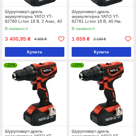
Шуруповерт-дрель
Шуруповерт-дрель
акумуляторна YATO YT-
акумуляторна YATO YT-
82780 Li-Ion 18 В, 2 Ачас, 40
82781 Li-Ion 18 В, 40 Нм,
Нм, ↓13 мм
he13 мм без акумулятора
В наявності
В наявності
3 400,95
1 659
₴
₴
4 305 ₴
2 100 ₴
Купити
Купити
–21%
–21%
Шуруповерт-дриль
Шуруповерт-дрель