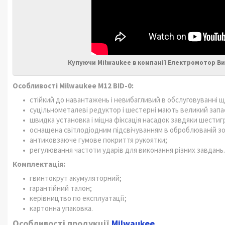
Купуючи Milwaukee в компанії Електромотор Ви
Особливості Milwaukee M12 BID-0:
стійкий до навантажень і невибагливий в обслуговуванні щ
суцільнометалеві редуктор і шестерні мають великий запас
швидка установка і міцна фіксація насадок завдяки шести
оснащена світлодіодним підсвічуванням в оброблюваній зо
антиковзаюче гумове покриття рукоятки;
регулювання частоти ударів для виконання різних завдань.
Комплектація:
гвинтокрут акумуляторний;
гарантійний талон;
керівництво по експлуатації;
картонна упаковка.
Особливості продукції
Milwaukee