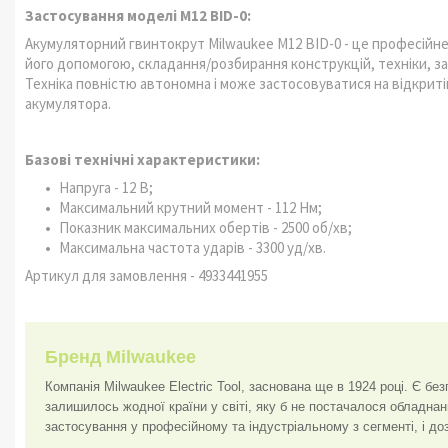
Застосування моделі M12 BID-0:
Акумуляторний гвинтокрут Milwaukee M12 BID-0 - це професійне
його допомогою, складання/розбирання конструкцій, техніки, з
Техніка повністю автономна і може застосовуватися на відкритій
акумулятора.
Базові технічні характеристики:
Напруга - 12 В;
Максимальний крутний момент - 112 Нм;
Показник максимальних обертів - 2500 об/хв;
Максимальна частота ударів - 3300 уд/хв.
Артикул для замовлення - 4933441955
Бренд Milwaukee
Компанія Milwaukee Electric Tool, заснована ще в 1924 році. Є бе
залишилось жодної країни у світі, яку б не постачалося обладнан
застосування у професійному та індустріальному з сегменті, і д