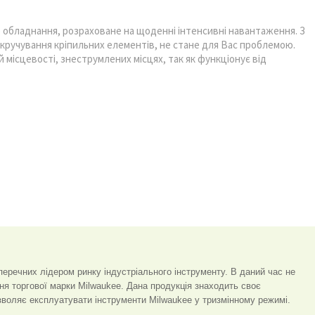
 обладнання, розраховане на щоденні інтенсивні навантаження. З
акручування кріпильних елементів, не стане для Вас проблемою.
 місцевості, знеструмлених місцях, так як функціонує від
зперечних лідером ринку індустріального інструменту. В даний час не
ня торгової марки Milwaukee. Дана продукція знаходить своє
озволяє експлуатувати інструменти Milwaukee у тризмінному режимі.