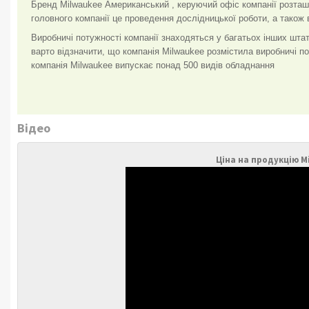
Бренд Milwaukee Американський , керуючий офіс компанії розта
головного компанії це проведення дослідницької роботи, а також в
Виробничі потужності компанії знаходяться у багатьох інших шта
варто відзначити, що компанія Milwaukee розмістила виробничі по
компанія Milwaukee випускає понад 500 видів обладнання
Відео
Ціна на продукцію 