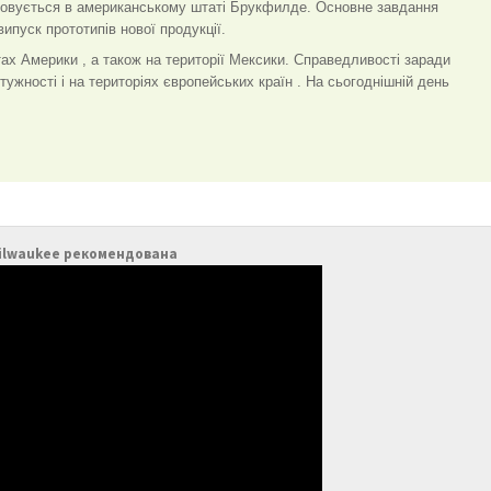
шовується в американському штаті Брукфилде. Основне завдання
ипуск прототипів нової продукції.
тах Америки , а також на території Мексики. Справедливості заради
тужності і на територіях європейських країн . На сьогоднішній день
Milwaukee рекомендована