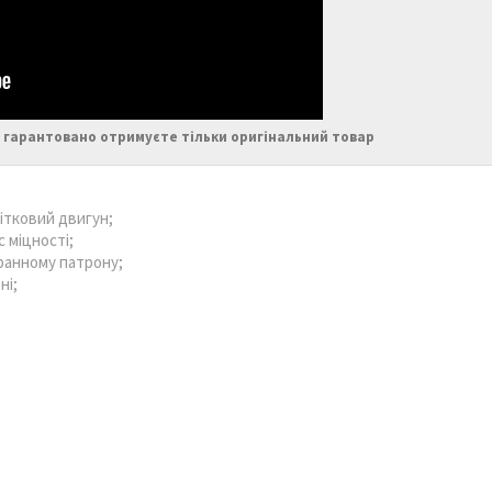
 гарантовано отримуєте тільки оригінальний товар
ітковий двигун;
 міцності;
гранному патрону;
ні;