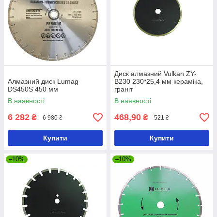
Диск алмазний Vulkan ZY-
Алмазний диск Lumag
B230 230*25,4 мм кераміка,
DS450S 450 мм
граніт
В наявності
В наявності
6 282
468,90
₴
₴
6 980 ₴
521 ₴
Купити
Купити
–10%
–10%