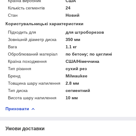
Країна виробник
США
Кількість сегментів
24
Стан
Новий
Користувальницькі характеристики
Підходить для
для штроборезов
Зовнішній діаметр диска
350 мм
Вага
1.1 кг
Оброблюваний матеріал
по бетону; по цеглині
Країна походження
США/Німеччина
Тип різання
сухий рез
Бренд
Milwaukee
Товщина шару напилення
2.8 мм
Тип диска
сегментний
Висота шару напилення
10 мм
Приховати
Умови доставки