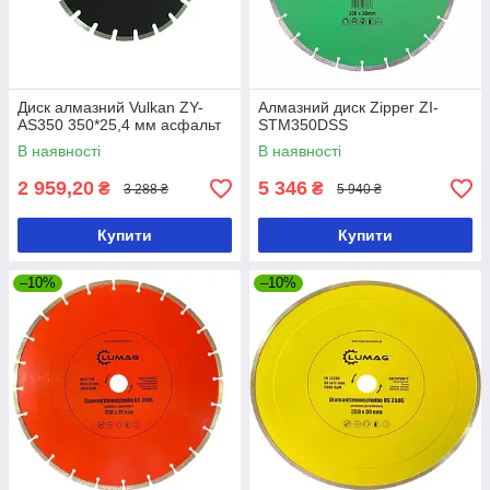
Диск алмазний Vulkan ZY-
Алмазний диск Zipper ZI-
AS350 350*25,4 мм асфальт
STM350DSS
В наявності
В наявності
2 959,20
5 346
₴
₴
3 288 ₴
5 940 ₴
Купити
Купити
–10%
–10%