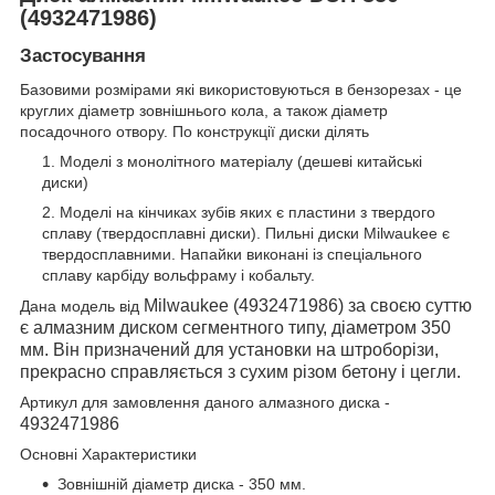
(4932471986)
Застосування
Базовими розмірами які використовуються в бензорезах - це
круглих діаметр зовнішнього кола, а також діаметр
посадочного отвору. По конструкції диски ділять
Моделі з монолітного матеріалу (дешеві китайські
диски)
Моделі на кінчиках зубів яких є пластини з твердого
сплаву (твердосплавні диски). Пильні диски Milwaukee є
твердосплавними. Напайки виконані із спеціального
сплаву карбіду вольфраму і кобальту.
Milwaukee (4932471986) за своєю суттю
Дана модель від
є алмазним диском сегментного типу, діаметром 350
мм. Він призначений для установки на штроборізи,
прекрасно справляється з сухим різом бетону і цегли.
Артикул для замовлення даного алмазного диска -
4932471986
Основні Характеристики
Зовнішній діаметр диска - 350 мм.