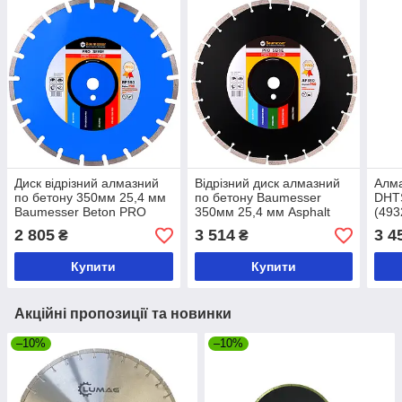
Диск відрізний алмазний
Відрізний диск алмазний
Алма
по бетону 350мм 25,4 мм
по бетону Baumesser
DHTS
Baumesser Beton PRO
350мм 25,4 мм Asphalt
(493
Pro
2 805
3 514
3 4
₴
₴
Купити
Купити
Акційні пропозиції та новинки
–10%
–10%