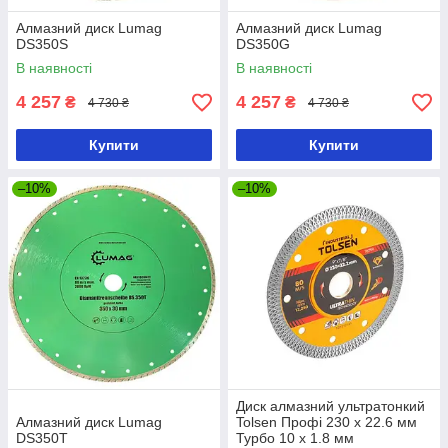
Алмазний диск Lumag
Алмазний диск Lumag
DS350S
DS350G
В наявності
В наявності
4 257
4 257
₴
₴
4 730 ₴
4 730 ₴
Купити
Купити
–10%
–10%
Диск алмазний ультратонкий
Алмазний диск Lumag
Tolsen Профі 230 х 22.6 мм
DS350T
Турбо 10 х 1.8 мм