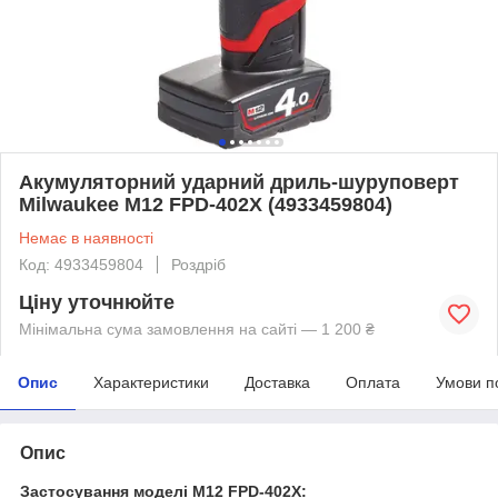
Акумуляторний ударний дриль-шуруповерт
Milwaukee M12 FPD-402X (4933459804)
Немає в наявності
Код: 4933459804
Роздріб
Ціну уточнюйте
Мінімальна сума замовлення на сайті — 1 200 ₴
Опис
Характеристики
Доставка
Оплата
Умови п
Опис
Застосування моделі M12 FPD-402X: