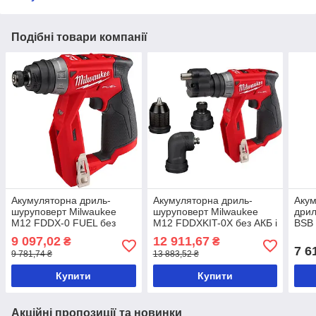
Подібні товари компанії
Акумуляторна дриль-
Акумуляторна дриль-
Акум
шуруповерт Milwaukee
шуруповерт Milwaukee
дри
M12 FDDX-0 FUEL без
M12 FDDXKIT-0X без АКБ і
BSB 
АКБ і ЗУ (4933464978)
ЗУ (4933471332)
9 097,02
12 911,67
₴
₴
7 6
9 781,74 ₴
13 883,52 ₴
Купити
Купити
Акційні пропозиції та новинки