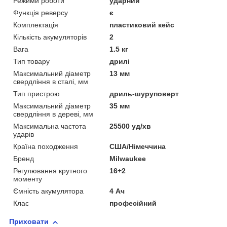
Режими роботи
ударний
Функція реверсу
є
Комплектація
пластиковий кейс
Кількість акумуляторів
2
Вага
1.5 кг
Тип товару
дрилі
Максимальний діаметр
13 мм
свердління в сталі, мм
Тип пристрою
дриль-шуруповерт
Максимальний діаметр
35 мм
свердління в дереві, мм
Максимальна частота
25500 уд/хв
ударів
Країна походження
США/Німеччина
Бренд
Milwaukee
Регулювання крутного
16+2
моменту
Ємність акумулятора
4 Ач
Клас
професійний
Приховати