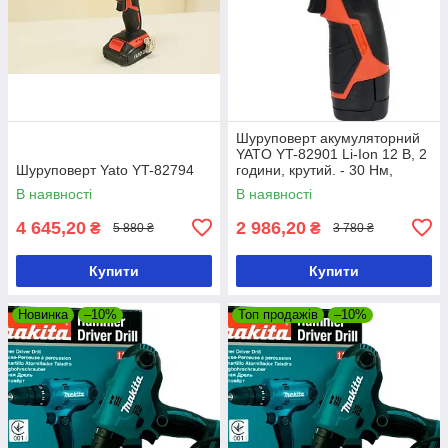
Шуруповерт акумуляторний
YATO YT-82901 Li-Ion 12 В, 2
Шуруповерт Yato YT-82794
години, крутий. - 30 Нм,
патрон he10 мм
В наявності
В наявності
4 645,20
2 986,20
₴
₴
5 880 ₴
3 780 ₴
Купити
Купити
Новинка
–10%
Топ продажів
–10%