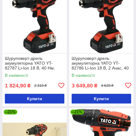
Шуруповерт-дриль
Шуруповерт-дрель
акумуляторна YATO YT-
акумуляторна YATO YT-
82787 Li-Ion 18 В, 40 Нм,
82786 Li-Ion 18 В, 2 Ачас, 40
he13 мм без акумулятора
Нм, ↓13 мм
В наявності
В наявності
1 824,90
3 649,80
₴
₴
2 310 ₴
4 620 ₴
Купити
Купити
–21%
–21%