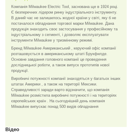
Компанія Milwaukee Electric Tool, заснована ще в 1924 році.
Є безперечних лідером ринку індустріального інструменту.
В даний час не залишилось жодної країни у світі, яку б не
постачалося обладнання торгової марки Milwaukee. Дана
продукція знаходить своє застосування у професійному та
індустріальному з сегменті, і дозволяє експлуатувати
інструменти Milwaukee у тризмінному режимі.
Бренд Milwaukee Американський , керуючий офіс компанії
розташовується в американському штаті Брукфилде.
Основне завдання головного компанії це проведення
дослідницької роботи, а також випуск прототипів нової
продукції.
Виробничі потужності компанії знаходяться у багатьох інших
штатах Америки , а також на території Мексики.
Справедливості заради варто відзначити, що компанія
Milwaukee розмістила виробничі потужності і на територіях
європейських країн . На сьогоднішній день компанія
Milwaukee випускає понад 500 видів обладнання
Відео