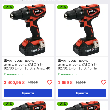
–21%
–21%
Шуруповерт-дрель
Шуруповерт-дрель
акумуляторна YATO YT-
акумуляторна YATO YT-
82780 Li-Ion 18 В, 2 Ачас, 40
82781 Li-Ion 18 В, 40 Нм,
Нм, ↓13 мм
he13 мм без акумулятора
В наявності
В наявності
3 400,95
1 659
₴
₴
4 305 ₴
2 100 ₴
Купити
Купити
–21%
–21%