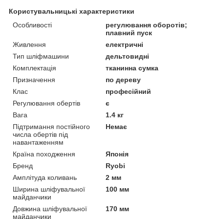
Користувальницькі характеристики
Особливості
регулювання оборотів;
плавний пуск
Живлення
електричні
Тип шліфмашини
дельтовидні
Комплектація
тканинна сумка
Призначення
по дереву
Клас
професійний
Регулювання обертів
є
Вага
1.4 кг
Підтримання постійного
Немає
числа обертів під
навантаженням
Країна походження
Японія
Бренд
Ryobi
Амплітуда коливань
2 мм
Ширина шліфувальної
100 мм
майданчики
Довжина шліфувальної
170 мм
майданчики