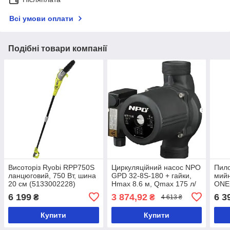
Всі умови оплати
Подібні товари компанії
Висоторіз Ryobi RPP750S
Циркуляційний насос NPO
Пило
ланцюговий, 750 Вт, шина
GPD 32-8S-180 + гайки,
мийн
20 см (5133002228)
Hmax 8.6 м, Qmax 175 л/
ONE+
хв, 280 Вт
6 199
3 874,92
6 3
₴
₴
4 613 ₴
(4823121302640)
Купити
Купити