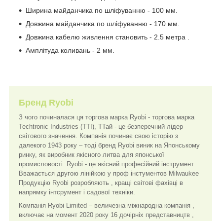
Ширина майданчика по шліфуванню - 100 мм.
Довжина майданчика по шліфуванню - 170 мм.
Довжина кабелю живлення становить - 2.5 метра .
Амплітуда коливань - 2 мм.
Бренд Ryobi
З чого починалася ця торгова марка Ryobi - торгова марка
Techtronic Industries (TTI), ТТай - це безперечний лідер
світового значення. Компанія починає свою історію з
далекого 1943 року – тоді бренд Ryobi виник на Японському
ринку, як виробник якісного литва для японської
промисловості. Ryobi - це якісний професійний інструмент.
Вважається другою лінійкою у проф інстументов Milwaukee
Продукцію Ryobi розробляють , кращі світові фахівці в
напрямку інтсрумент і садової техніки.
Компанія Ryobi Limited – величезна міжнародна компанія ,
включає на момент 2020 року 16 дочірніх представництв ,