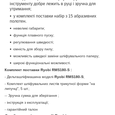
інструменту добре лежить в руці і зручна для
утримання;
у комплекті поставки
набір з 15 абразивних
полотен.
невеликі габарити;
функція плавного пуску;
регулювання швидкості;
ємність для збору пилу;
можливість швидкої заміни шліфувального паперу;
широкі функціональні можливості.
Комплект поставки Ryobi RMS180-S :
- Дельташліфмашина моделі
Ryobi RMS180-S
;
- Комплект шліфувальних листів трикутної форми "на
липучці", 5 шт.;
-- Зручна сумка для зберігання ;
- інструкція з експлуатації;
- гарантійний талон