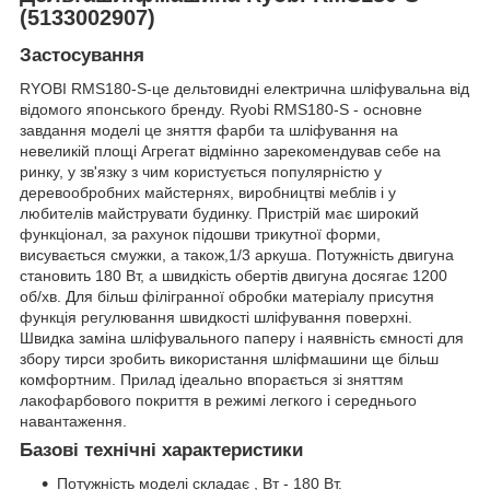
(5133002907)
Застосування
RYOBI RMS180-S-це дельтовидні електрична шліфувальна від
відомого японського бренду. Ryobi RMS180-S - основне
завдання моделі це зняття фарби та шліфування на
невеликій площі Агрегат відмінно зарекомендував себе на
ринку, у зв'язку з чим користується популярністю у
деревообробних майстернях, виробництві меблів і у
любителів майструвати будинку. Пристрій має широкий
функціонал, за рахунок підошви трикутної форми,
висувається смужки, а також,1/3 аркуша. Потужність двигуна
становить 180 Вт, а швидкість обертів двигуна досягає 1200
об/хв. Для більш філігранної обробки матеріалу присутня
функція регулювання швидкості шліфування поверхні.
Швидка заміна шліфувального паперу і наявність ємності для
збору тирси зробить використання шліфмашини ще більш
комфортним. Прилад ідеально впорається зі зняттям
лакофарбового покриття в режимі легкого і середнього
навантаження.
Базові технічні характеристики
Потужність моделі складає , Вт - 180 Вт.