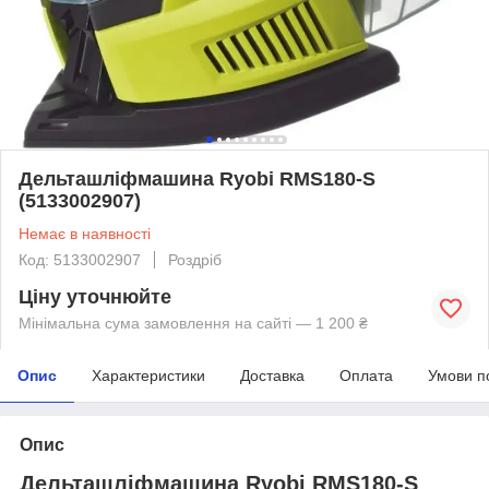
Дельташліфмашина Ryobi RMS180-S
(5133002907)
Немає в наявності
Код: 5133002907
Роздріб
Ціну уточнюйте
Мінімальна сума замовлення на сайті — 1 200 ₴
Опис
Характеристики
Доставка
Оплата
Умови п
Опис
Дельташліфмашина Ryobi RMS180-S