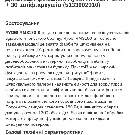
+ 30 шліф.аркушів (5133002910)
Застосування
RYOBI RMS180-S
-це дельтовидні електрична шліфувальна від
відомого японського бренду. Ryobi RMS180-S - основне
завдання моделі це зняття фарби та шліфування на
невеликій площі Агрегат відмінно зарекомендував себе на
ринку, у зв'язку з чим користується популярністю у
деревообробних майстернях, виробництві меблів і у
любителів майструвати будинку. Пристрій має широкий
функціонал, за рахунок підошви трикутної форми,
висувається смужки, а також,1/3 аркуша.Швидка заміна
шліфувального паперу і наявність ємності для збору тирси
зробить використання шліфмашини ще більш комфортним.
Прилад ідеально впорається зі зняттям лакофарбового
покриття в режимі легкого і середнього навантаження.
Потужність двигуна становить 180 Вт, а швидкість обертів
двигуна досягає 1200 об/хв. Для більш філігранної обробки
матеріалу присутня функція регулювання швидкості
шліфування поверхні.
Базові технічні характеристики