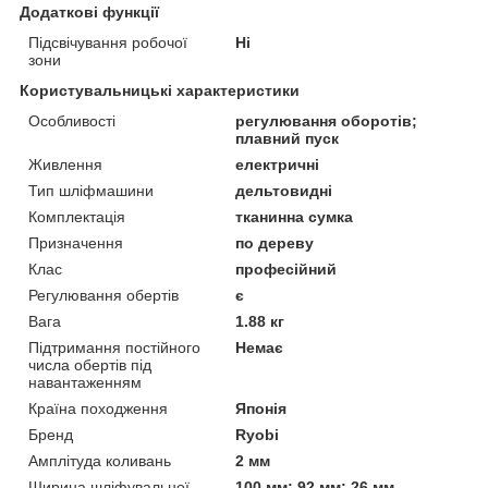
Додаткові функції
Підсвічування робочої
Ні
зони
Користувальницькі характеристики
Особливості
регулювання оборотів;
плавний пуск
Живлення
електричні
Тип шліфмашини
дельтовидні
Комплектація
тканинна сумка
Призначення
по дереву
Клас
професійний
Регулювання обертів
є
Вага
1.88 кг
Підтримання постійного
Немає
числа обертів під
навантаженням
Країна походження
Японія
Бренд
Ryobi
Амплітуда коливань
2 мм
Ширина шліфувальної
100 мм; 92 мм; 26 мм