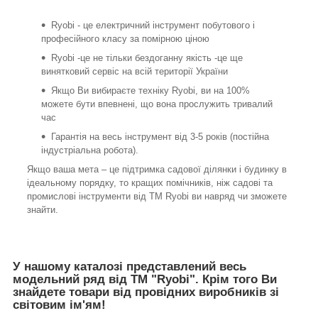
Ryobi - це електричний інструмент побутового і
професійного класу за помірною ціною
Ryobi -це не тільки бездоганну якість -це ще
винятковий сервіс на всій території України
Якщо Ви вибираєте техніку Ryobi, ви на 100%
можете бути впевнені, що вона прослужить тривалий
час
Гарантія на весь інструмент від 3-5 років (постійна
індустріальна робота).
Якщо ваша мета – це підтримка садової ділянки і будинку в
ідеальному порядку, то кращих помічників, ніж садові та
промислові інструменти від ТМ Ryobi ви навряд чи зможете
знайти.
У нашому каталозі представлений весь
модельний ряд від ТМ "Ryobi". Крім того Ви
знайдете товари від провідних виробників зі
світовим ім'ям!