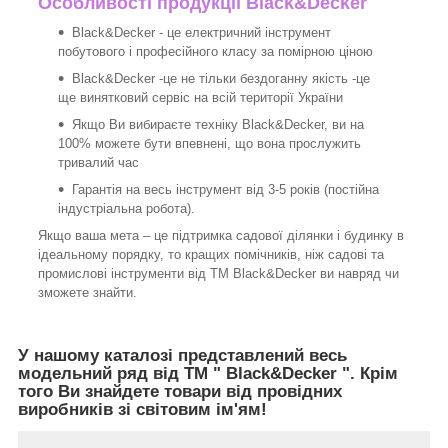
Особливості продукції Black&Decker
Black&Decker - це електричний інструмент
побутового і професійного класу за помірною ціною
Black&Decker -це не тільки бездоганну якість -це
ще винятковий сервіс на всій території України
Якщо Ви вибираєте техніку Black&Decker, ви на
100% можете бути впевнені, що вона прослужить
тривалий час
Гарантія на весь інструмент від 3-5 років (постійна
індустріальна робота).
Якщо ваша мета – це підтримка садової ділянки і будинку в
ідеальному порядку, то кращих помічників, ніж садові та
промислові інструменти від ТМ Black&Decker ви навряд чи
зможете знайти.
У нашому каталозі представлений весь
модельний ряд від ТМ " Black&Decker ". Крім
того Ви знайдете товари від провідних
виробників зі світовим ім'ям!