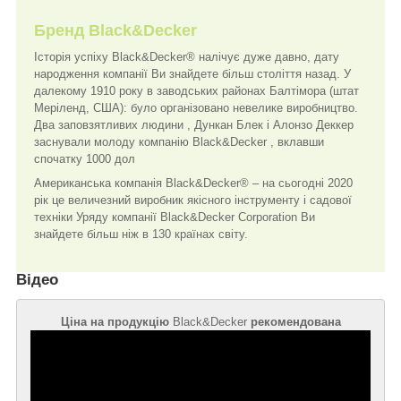
Бренд Black&Decker
Історія успіху Black&Decker® налічує дуже давно, дату
народження компанії Ви знайдете більш століття назад. У
далекому 1910 року в заводських районах Балтімора (штат
Меріленд, США): було організовано невелике виробництво.
Два заповзятливих людини , Дункан Блек і Алонзо Деккер
заснували молоду компанію Black&Decker , вклавши
спочатку 1000 дол
Американська компанія Black&Decker® – на сьогодні 2020
рік це величезний виробник якісного інструменту і садової
техніки Уряду компанії Black&Decker Corporation Ви
знайдете більш ніж в 130 країнах світу.
Відео
Ціна на продукцію
Black&Decker
рекомендована