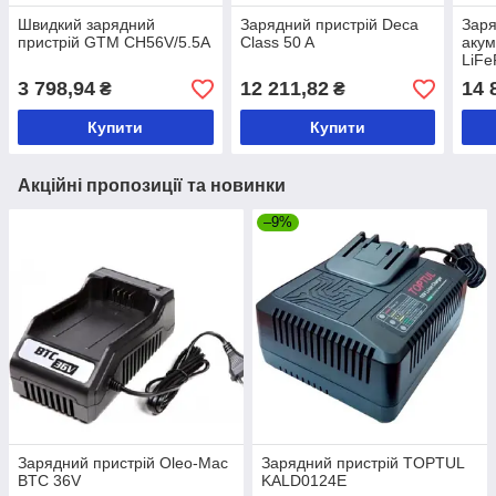
Швидкий зарядний
Зарядний пристрій Deca
Заря
пристрій GTM CH56V/5.5A
Class 50 A
акум
LiFe
V)-
3 798,94
12 211,82
14 
₴
₴
Купити
Купити
Акційні пропозиції та новинки
–9%
Зарядний пристрій Oleo-Mac
Зарядний пристрій TOPTUL
BTC 36V
KALD0124E