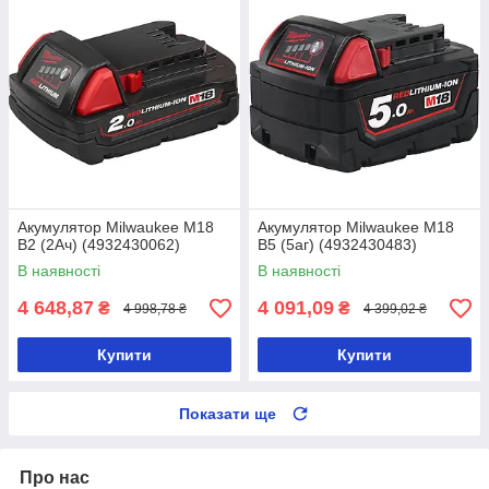
Акумулятор Milwaukee M18
Акумулятор Milwaukee M18
B2 (2Ач) (4932430062)
B5 (5аг) (4932430483)
В наявності
В наявності
4 648,87
4 091,09
₴
₴
4 998,78 ₴
4 399,02 ₴
Купити
Купити
Показати ще
Про нас