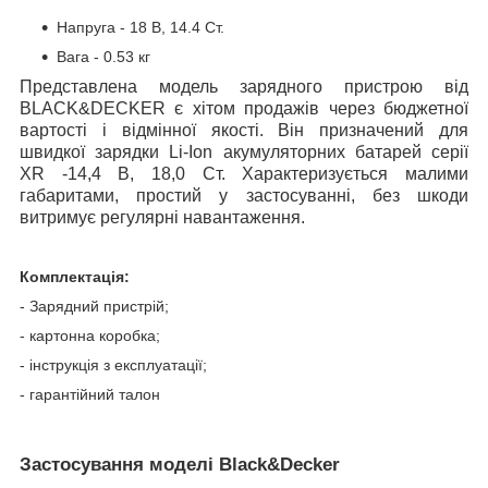
Напруга - 18 В, 14.4 Ст.
Вага - 0.53 кг
Представлена модель зарядного пристрою від
BLACK&DECKER є хітом продажів через бюджетної
вартості і відмінної якості. Він призначений для
швидкої зарядки Li-Ion акумуляторних батарей серії
XR -14,4 В, 18,0 Ст. Характеризується малими
габаритами, простий у застосуванні, без шкоди
витримує регулярні навантаження.
Комплектація:
- Зарядний пристрій;
- картонна коробка;
- інструкція з експлуатації;
- гарантійний талон
Застосування моделі Black&Decker