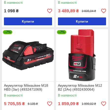
В наявності
В наявності
1 098
3 489,89
₴
₴
3 835,04 ₴
Купити
Купити
–7%
–7%
Акумулятор Milwaukee M18
Акумулятор Milwaukee M12
HB3 (3аг) (4932471069)
B2 (2Ач) (4932430064)
В наявності
В наявності
5 705,55
1 859,09
₴
₴
6 135 ₴
1 999,02 ₴