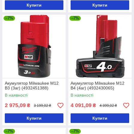
Купити
Купити
–7%
–7%
Акумулятор Milwaukee M12
Акумулятор Milwaukee M12
B3 (3аг) (4932451388)
B4 (4аг) (4932430065)
В наявності
В наявності
2 975,09
4 091,09
₴
₴
3 199,02 ₴
4 399,02 ₴
Купити
Купити
–7%
–7%