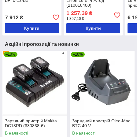
BP40-12/B2
Li-Ion 18 В, 4 А/год
18 V
(210018400)
прис
1 257,39
₴
7 912
6 1
₴
1 397,10 ₴
Купити
Купити
Акційні пропозиції та новинки
–10%
–10%
Зарядний пристрій Makita
Зарядний пристрій Oleo-Mac
DC18RD (630868-6)
BTC 40 V
В наявності
В наявності