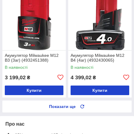
Акумулятор Milwaukee M12
Акумулятор Milwaukee M12
B3 (3аг) (4932451388)
B4 (4аг) (4932430065)
В наявності
В наявності
3 199,02
4 399,02
₴
₴
Купити
Купити
Показати ще
Про нас