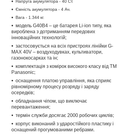
Напруга акумулятора - 40 Ст.
Ємність акумулятора - 4 Ач.
Вага - 1.344 кг.
модель G40B4 – це батарея Li-ion типу, яка
вироблена з дотриманням передових
інноваційних технологій;
застосовується на всіх пристроях лінійки G-
MAX 40V – воздуходувках, культиватори,
газонокосарках та ін;
комплектація з комірок високого класу від ТМ
Panasonic;
оснащення платою управління, яка сприяє
рівномірному процесу розряду і заряду
осередків;
обладнання чіпом, що виключає
перевантаження;
термін служби досягає 2000 робочих циклів;
корпус виконаний з ударостійкого пластику і
оснащений прогумованими ребрами.