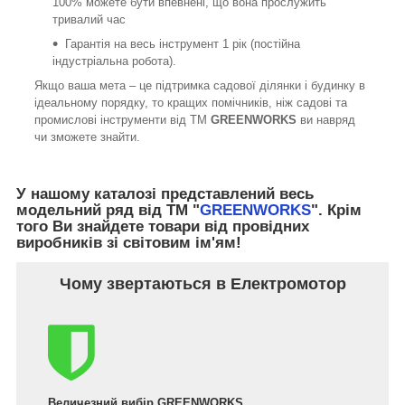
100% можете бути впевнені, що вона прослужить
тривалий час
Гарантія на весь інструмент 1 рік (постійна
індустріальна робота).
Якщо ваша мета – це підтримка садової ділянки і будинку в
ідеальному порядку, то кращих помічників, ніж садові та
промислові інструменти від ТМ
GREENWORKS
ви навряд
чи зможете знайти.
У нашому каталозі представлений весь
модельний ряд від ТМ "
GREENWORKS
". Крім
того Ви знайдете товари від провідних
виробників зі світовим ім'ям!
Чому звертаються в Електромотор
Величезний вибір
GREENWORKS