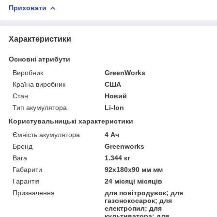
Приховати
Характеристики
Основні атрибути
Виробник
GreenWorks
Країна виробник
США
Стан
Новий
Тип акумулятора
Li-Ion
Користувальницькі характеристики
Ємність акумулятора
4 Ач
Бренд
Greenworks
Вага
1.344 кг
Габарити
92х180х90 мм мм
Гарантія
24 місяці місяців
Призначення
для повітродувок; для
газонокосарок; для
електропил; для
культиватора; для