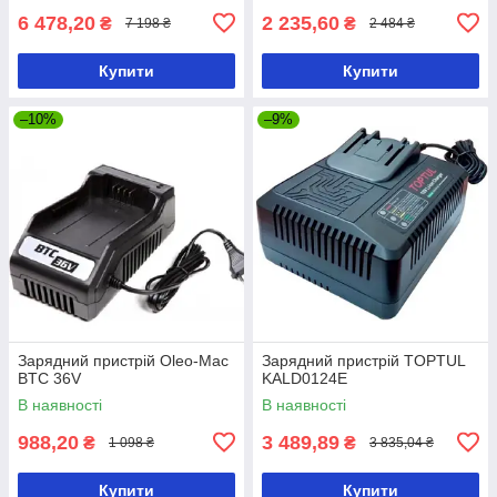
6 478,20
2 235,60
₴
₴
7 198 ₴
2 484 ₴
Купити
Купити
–10%
–9%
Зарядний пристрій Oleo-Mac
Зарядний пристрій TOPTUL
BTC 36V
KALD0124E
В наявності
В наявності
988,20
3 489,89
₴
₴
1 098 ₴
3 835,04 ₴
Купити
Купити