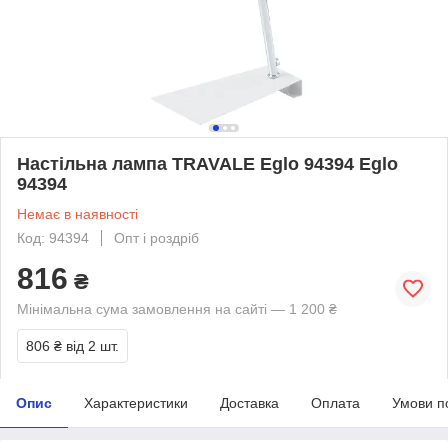
Настільна лампа TRAVALE Eglo 94394 Eglo
94394
Немає в наявності
Код: 94394
Опт і роздріб
816
₴
Мінімальна сума замовлення на сайті — 1 200 ₴
806 ₴
від 2 шт.
Опис
Характеристики
Доставка
Оплата
Умови п