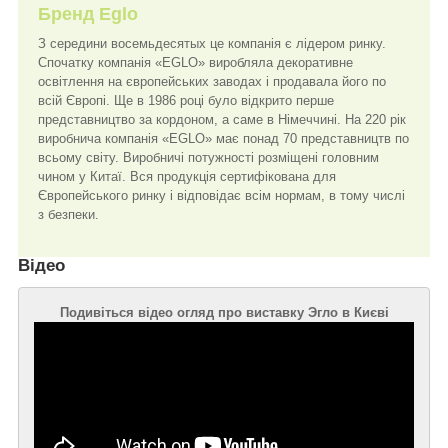
Бренд Eglo
З середини восемьдесятых це компанія є лідером ринку.
Спочатку компанія «EGLO» виробляла декоративне
освітлення на європейських заводах і продавала його по
всій Європі. Ще в 1986 році було відкрито перше
представництво за кордоном, а саме в Німеччині. На 220 рік
виробнича компанія «EGLO» має понад 70 представництв по
всьому світу. Виробничі потужності розміщені головним
чином у Китаї. Вся продукція сертифікована для
Європейського ринку і відповідає всім нормам, в тому числі
з безпеки.
Відео
Подивіться відео огляд про виставку Эгло в Києві