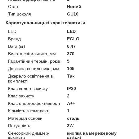
Стан
Новий
Тип цоколя
GU10
Користувальницькі характеристики
LED
LED
Бренд
EGLO
Вага (кг)
0,47
Висота світильника, мм
370
Гарантійний термін, років
5
Довжина світильника, мм
105
Джерело освітлення в
Так
комплекті
Клас вологозахисту
IP20
Клас захисту
2
Клас енергоефективності
A++
Кількість в комплекті
1
Матеріал основи
сталь
Потужність
3W
Сенсорний диммер-
кнопка на мережевому
вимикач
кабелі