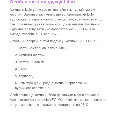
Особливості продукції
Lifan
Компанія Eglo випускає як звичайні так і дизайнерські
люстри. Важливо зазначити, що всі світильники Eglo
відповідають європейським стандартам, крім того, все, що
має прийнятну ціну і виключно модний дизайн. Компанія
Eglo має власну технічну лабораториею «EGLO», яка
аккредитованна в «TÜV Süd» –
Основним асортиментом продукції компанії «EGLO» є :
настінно-стельові світильники
Кімнатні люстри
настільні лампи
, бра,
торшери,
крім того цілий розділ компанії присвячений
вуличного освітлення
Освітлення від компанії Эгло це завжди модно і сучасно
Адже кожен рік компанія «EGLO» повністю змінює і оновлює
асортимент освітлювального обладнання на 25 %