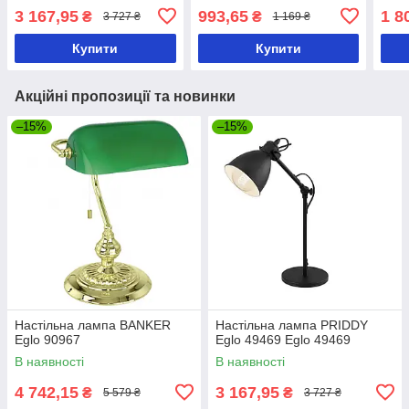
3 167,95
993,65
1 8
₴
₴
3 727 ₴
1 169 ₴
Купити
Купити
Акційні пропозиції та новинки
–15%
–15%
Настільна лампа BANKER
Настільна лампа PRIDDY
Eglo 90967
Eglo 49469 Eglo 49469
В наявності
В наявності
4 742,15
3 167,95
₴
₴
5 579 ₴
3 727 ₴