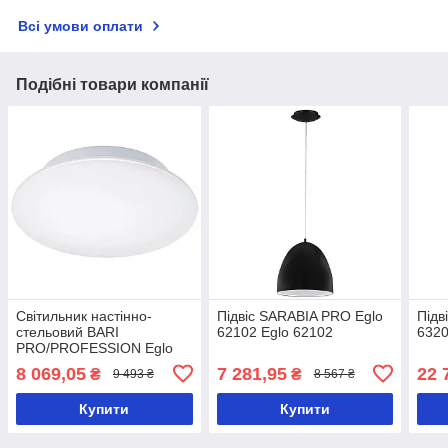
Всі умови оплати
Подібні товари компанії
Світильник настінно-
Підвіс SARABIA PRO Eglo
Підв
стельовий BARI
62102 Eglo 62102
6320
PRO/PROFESSION Eglo
61503 Eglo 61503
8 069,05
7 281,95
22 
₴
₴
9 493 ₴
8 567 ₴
Купити
Купити