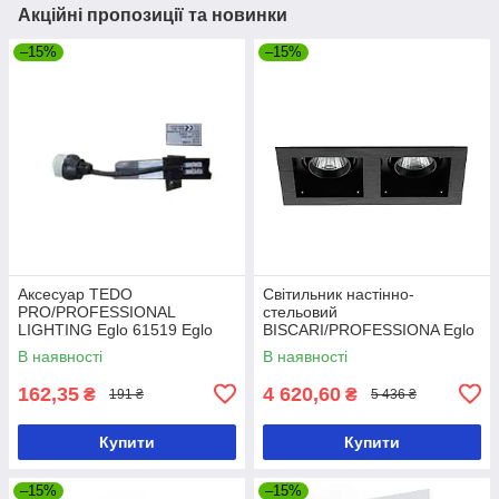
Акційні пропозиції та новинки
–15%
–15%
Аксесуар TEDO
Світильник настінно-
PRO/PROFESSIONAL
стельовий
LIGHTING Eglo 61519 Eglo
BISCARI/PROFESSIONA Eglo
61519
61616 Eglo 61616
В наявності
В наявності
162,35
4 620,60
₴
₴
191 ₴
5 436 ₴
Купити
Купити
–15%
–15%