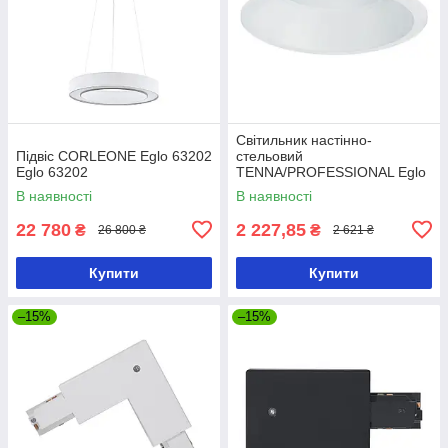
Світильник настінно-
Підвіс CORLEONE Eglo 63202
стельовий
Eglo 63202
TENNA/PROFESSIONAL Eglo
61418
В наявності
В наявності
22 780
2 227,85
₴
₴
26 800 ₴
2 621 ₴
Купити
Купити
–15%
–15%