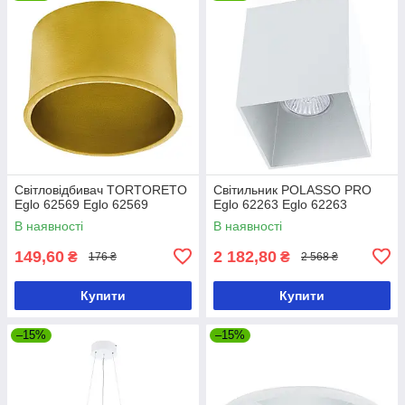
Світловідбивач TORTORETO
Світильник POLASSO PRO
Eglo 62569 Eglo 62569
Eglo 62263 Eglo 62263
В наявності
В наявності
149,60
2 182,80
₴
₴
176 ₴
2 568 ₴
Купити
Купити
–15%
–15%