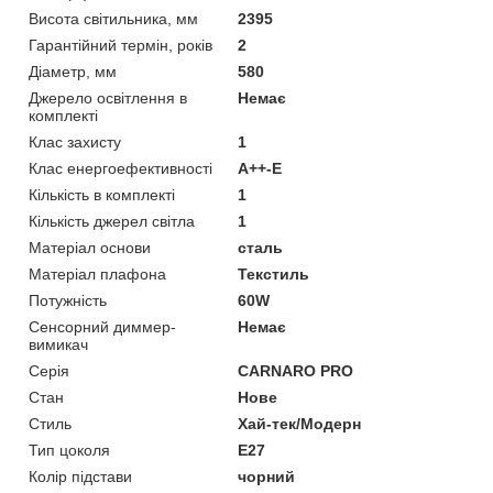
Висота світильника, мм
2395
Гарантійний термін, років
2
Діаметр, мм
580
Джерело освітлення в
Немає
комплекті
Клас захисту
1
Клас енергоефективності
A++-E
Кількість в комплекті
1
Кількість джерел світла
1
Матеріал основи
сталь
Матеріал плафона
Текстиль
Потужність
60W
Сенсорний диммер-
Немає
вимикач
Серія
CARNARO PRO
Стан
Нове
Стиль
Хай-тек/Модерн
Тип цоколя
E27
Колір підстави
чорний