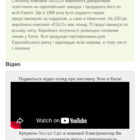
Спочатку компанія «EGLO» виробляла декоративне
освітлення на європейських заводах і продавала його по
всій Європі. Ще в 1986 році було відкрито перше
представництво за кордоном, а саме в Німеччині. На 220 рік
виробнича компанія «EGLO» має понад 70 представництв по
всьому світу. Виробничі потужності розміщені головним
чином у Китаї. Вся продукція сертифікована для
Європейського ринку і відповідає всім нормам, в тому числі
з безпеки.
Відео
Подивіться відео огляд про виставку Эгло в Києві
Купуючи
Люстри Eglo
в компанії Електромотор Ви
гарантовано отримаєте якість і оригінальність