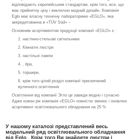
відповідають європейським стандартам, крім того, все, що
має прийнятну ціну і виключно модний дизайн. Компанія
Eglo має власну технічну лабораториею «EGLO», яка
аккредитованна в «TÜV Süd» –
Основним асортиментом продукції компанії «EGLO» є :
настінно-стельові світильники
Кімнатні люстри
настільні лампи
, бра,
торшери,
крім того цілий розділ компанії присвячений
вуличного освітлення
Освітлення від компанії Эгло це завжди модно і сучасно
Адже кожен рік компанія «EGLO» повністю змінює і оновлює
асортимент освітлювального обладнання на 25 %
У нашому каталозі представлений весь
модельний ряд освітлювального обладнання
від Eglo . Крім того Ви знайдете люстри і