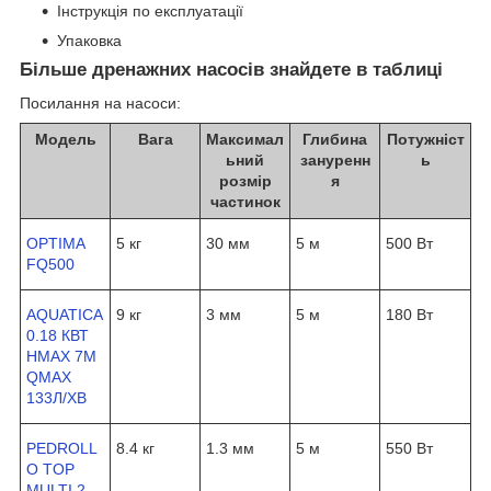
Інструкція по експлуатації
Упаковка
Більше дренажних насосів знайдете в таблиці
Посилання на насоси:
Модель
Вага
Максимал
Глибина
Потужніст
ьний
зануренн
ь
розмір
я
частинок
OPTIMA
5 кг
30 мм
5 м
500 Вт
FQ500
AQUATICA
9 кг
3 мм
5 м
180 Вт
0.18 КВТ
HMAX 7М
QMAX
133Л/ХВ
PEDROLL
8.4 кг
1.3 мм
5 м
550 Вт
O TOP
MULTI 2