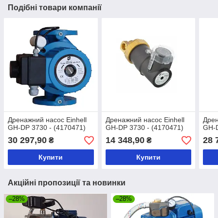
Подібні товари компанії
Дренажний насос Einhell
Дренажний насос Einhell
Дрен
GH-DP 3730 - (4170471)
GH-DP 3730 - (4170471)
GH-D
30 297,90
14 348,90
28 
₴
₴
Купити
Купити
Акційні пропозиції та новинки
–28%
–28%