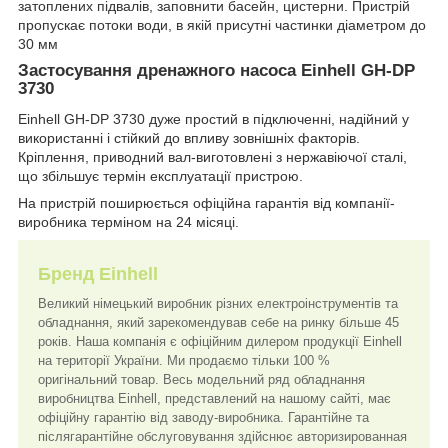
затоплених підвалів, заповнити басейн, цистерни. Пристрій
пропускає потоки води, в якій присутні частинки діаметром до
30 мм
Застосування дренажного насоса Einhell GH-DP
3730
Einhell GH-DP 3730 дуже простий в підключенні, надійний у
використанні і стійкий до впливу зовнішніх факторів.
Кріплення, приводний вал-виготовлені з нержавіючої сталі,
що збільшує термін експлуатації пристрою.
На пристрій поширюється офіційна гарантія від компанії-
виробника терміном на 24 місяці.
Бренд Einhell
Великий німецький виробник різних електроінструментів та
обладнання, який зарекомендував себе на ринку більше 45
років. Наша компанія є офіційним дилером продукції Einhell
на території України. Ми продаємо тільки 100 %
оригінальний товар. Весь модельний ряд обладнання
виробництва Einhell, представлений на нашому сайті, має
офіційну гарантію від заводу-виробника. Гарантійне та
післягарантійне обслуговування здійснює авторизированная