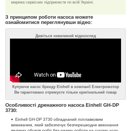
мережа сервісних підприємств по всій Україні.
З принципом роботи насоса можете
ознайомитися переглянувши відео:
Дивіться невеликий відеоогляд
Купуючи насос бренду Einhell в компанії Електромотор
Ви гарантовано отримуєте тільки оригінальний товар
Особливості дренажного насоса Einhell GH-DP
3730:
Einhell GH-DP 3730 обладнаний поплавковим
вимикачем, який забезпечує безперешкодне виконання
великих обсягів робіт без ризику роботи на сухому ходу.