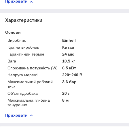
Приховати
Характеристики
Основні
Виробник
Einhell
Країна виробник
Китай
Гарантійний термін
24 міс
Вага
10.5 кг
Споживана потужність (W)
6.5 кВт
Напруга мережі
220~240 В
Максимальний робочий
3.6 бар
тиск
Об'єм гідробака
20 л
Максимальна глибина
8 м
занурення
Приховати