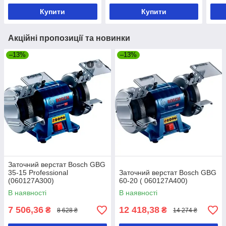
Купити
Купити
Акційні пропозиції та новинки
–13%
–13%
Заточний верстат Bosch GBG
35-15 Professional
Заточний верстат Bosch GBG
(060127A300)
60-20 ( 060127A400)
В наявності
В наявності
7 506,36
12 418,38
₴
₴
8 628 ₴
14 274 ₴