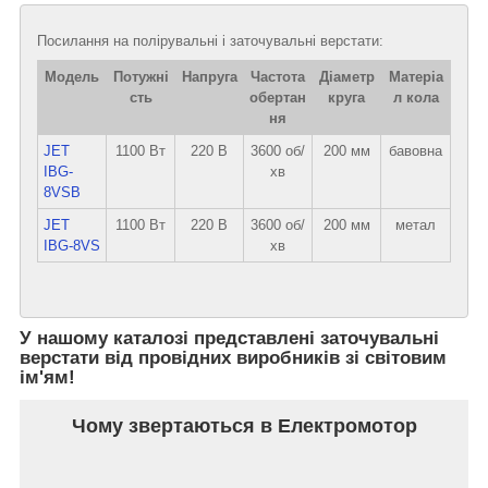
Посилання на полірувальні і заточувальні верстати:
Модель
Потужні
Напруга
Частота
Діаметр
Матеріа
сть
обертан
круга
л кола
ня
JET
1100 Вт
220 В
3600 об/
200 мм
бавовна
IBG-
хв
8VSB
JET
1100 Вт
220 В
3600 об/
200 мм
метал
IBG-8VS
хв
У нашому каталозі представлені заточувальні
верстати від провідних виробників зі світовим
ім'ям!
Чому звертаються в Електромотор