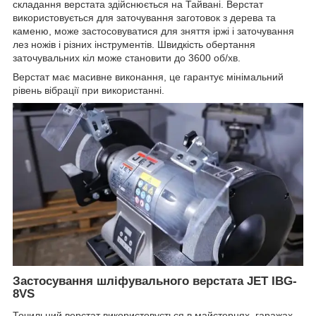
складання верстата здійснюється на Тайвані. Верстат
використовується для заточування заготовок з дерева та
каменю, може застосовуватися для зняття іржі і заточування
лез ножів і різних інструментів. Швидкість обертання
заточувальних кіл може становити до 3600 об/хв.
Верстат має масивне виконання, це гарантує мінімальний
рівень вібрації при використанні.
Застосування шліфувального верстата JET IBG-
8VS
Точильний верстат використовується в майстернях, гаражах,