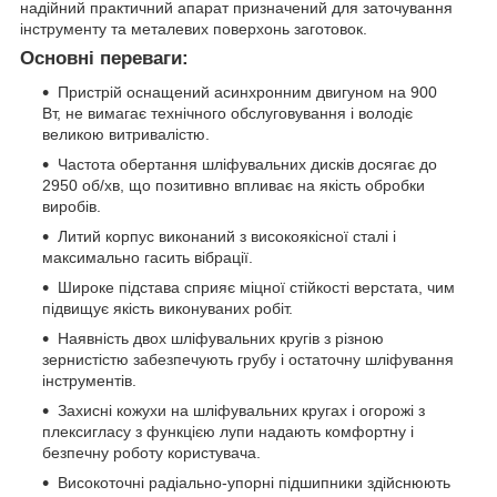
надійний практичний апарат призначений для заточування
інструменту та металевих поверхонь заготовок.
Основні переваги:
Пристрій оснащений асинхронним двигуном на 900
Вт, не вимагає технічного обслуговування і володіє
великою витривалістю.
Частота обертання шліфувальних дисків досягає до
2950 об/хв, що позитивно впливає на якість обробки
виробів.
Литий корпус виконаний з високоякісної сталі і
максимально гасить вібрації.
Широке підстава сприяє міцної стійкості верстата, чим
підвищує якість виконуваних робіт.
Наявність двох шліфувальних кругів з різною
зернистістю забезпечують грубу і остаточну шліфування
інструментів.
Захисні кожухи на шліфувальних кругах і огорожі з
плексигласу з функцією лупи надають комфортну і
безпечну роботу користувача.
Високоточні радіально-упорні підшипники здійснюють