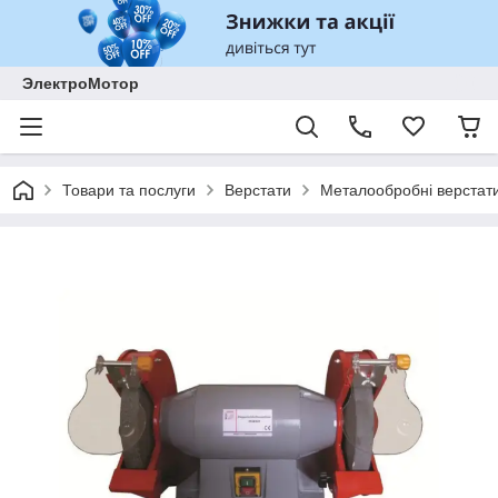
ЭлектроМотор
Товари та послуги
Верстати
Металообробні верстат