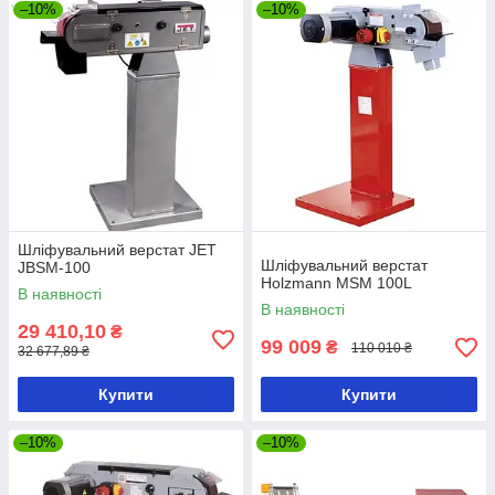
–10%
–10%
Шліфувальний верстат JET
Шліфувальний верстат
JBSM-100
Holzmann MSM 100L
В наявності
В наявності
29 410,10
₴
99 009
₴
110 010 ₴
32 677,89 ₴
Купити
Купити
–10%
–10%