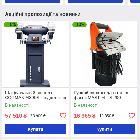
Акційні пропозиції та новинки
–10%
–10%
Шліфувальний верстат
Ручний верстат для зняття
CORMAK M300S з підставкою
фасок MAST M-FS 200
В наявності
В наявності
57 510
16 965
₴
₴
63 900 ₴
18 850 ₴
Купити
Купити