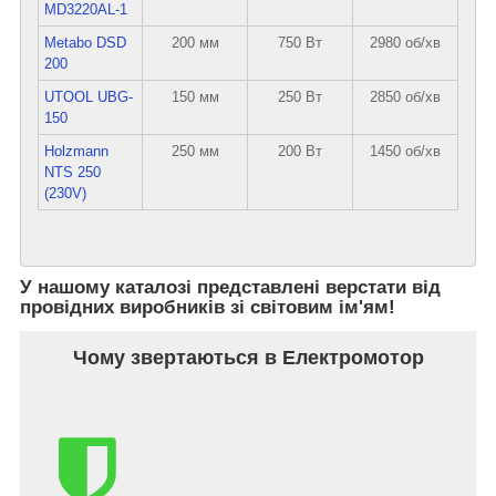
MD3220AL-1
Metabo DSD
200 мм
750 Вт
2980 об/хв
200
UTOOL UBG-
150 мм
250 Вт
2850 об/хв
150
Holzmann
250 мм
200 Вт
1450 об/хв
NTS 250
(230V)
У нашому каталозі представлені верстати від
провідних виробників зі світовим ім'ям!
Чому звертаються в Електромотор