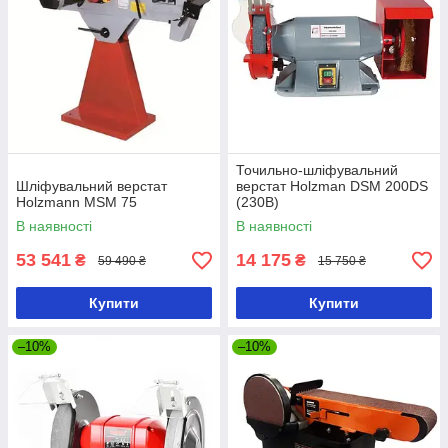
Точильно-шліфувальний
Шліфувальний верстат
верстат Holzman DSM 200DS
Holzmann MSM 75
(230В)
В наявності
В наявності
53 541
14 175
₴
₴
59 490 ₴
15 750 ₴
Купити
Купити
–10%
–10%