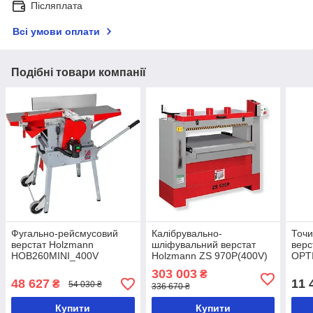
Післяплата
Всі умови оплати
Подібні товари компанії
Фугально-рейсмусовий
Калібрувально-
Точ
верстат Holzmann
шліфувальний верстат
верс
HOB260MINI_400V
Holzmann ZS 970P(400V)
OPTI
303 003
₴
48 627
11 
₴
54 030 ₴
336 670 ₴
Купити
Купити