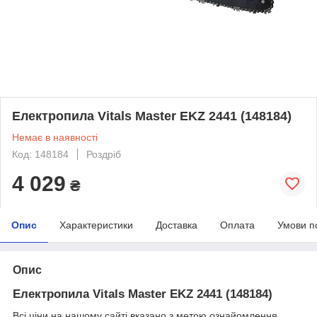
Електропила Vitals Master EKZ 2441 (148184)
Немає в наявності
Код: 148184
Роздріб
4 029
₴
Опис
Характеристики
Доставка
Оплата
Умови п
Опис
Електропила Vitals Master EKZ 2441 (148184)
Всі ціни на нашому сайті вказано з метою ознайомлення.