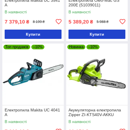
Електропила Makita UC 3541
Електропила Oleo-Mac GS
A
200E (51039011)
В наявності
В наявності
7 379,10
5 389,20
₴
₴
8 199 ₴
5 988 ₴
Купити
Купити
Топ продажів
–10%
Новинка
–10%
Електропила Makita UC 4041
Акумуляторна електропила
A
Zipper ZI-KTS40V-AKKU
В наявності
В наявності