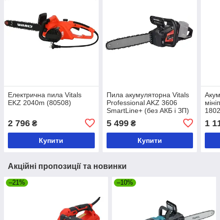
Електрична пила Vitals
Пила акумуляторна Vitals
Акум
EKZ 2040m (80508)
Professional AKZ 3606
міні
SmartLine+ (без АКБ і ЗП)
1802
(183817)
2 796
5 499
1 1
₴
₴
Купити
Купити
Акційні пропозиції та новинки
–21%
–10%