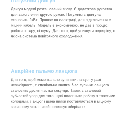
Потужний двигун
Двигун моделі розташований збоку. Є додаткова рукоятка
для захоплення другою рукою. Потужність двигуна
становить 2кВт. Працює на електриці, для підключення є
міцний кабель. Модель є економічною, не дає в процесі
роботи ні гару, ні шуму. Для того, щоб уникнути перегріву, є
якісна система повітряного охолодження.
Аварійне гальмо ланцюга
Для того, щоб моментально зупинити ланцюг у разі
необхідності, є спеціальна кнопка. Час зупинки ланцюга
становить десяті частки секунди. Також є сталевий
зубчастий упор для того, щоб полегшити роботу з товстими
колодами. Ланцюг і шина пилки поставляється в міцному
захисному чохлі, який полегшує зберігання.