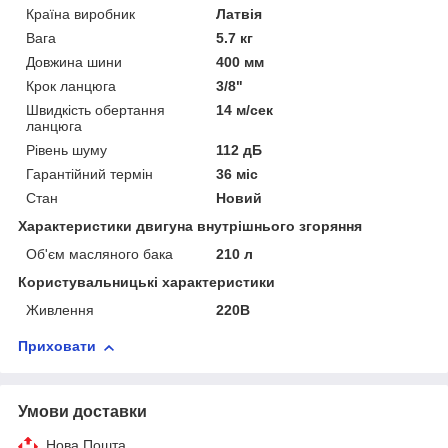
Країна виробник
Латвія
Вага
5.7 кг
Довжина шини
400 мм
Крок ланцюга
3/8"
Швидкість обертання
14 м/сек
ланцюга
Рівень шуму
112 дБ
Гарантійний термін
36 міс
Стан
Новий
Характеристики двигуна внутрішнього згоряння
Об'єм масляного бака
210 л
Користувальницькі характеристики
Живлення
220В
Приховати
Умови доставки
Нова Пошта