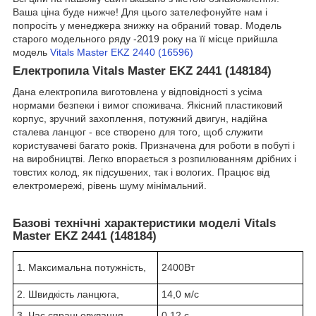
Ваша ціна буде нижче! Для цього зателефонуйте нам і
попросіть у менеджера знижку на обраний товар. Модель
старого модельного ряду -2019 року на її місце прийшла
модель
Vitals Master EKZ 2440 (16596)
Електропила Vitals Master EKZ 2441 (148184)
Дана електропила виготовлена у відповідності з усіма
нормами безпеки і вимог споживача. Якісний пластиковий
корпус, зручний захоплення, потужний двигун, надійна
сталева ланцюг - все створено для того, щоб служити
користувачеві багато років. Призначена для роботи в побуті і
на виробництві. Легко впорається з розпилюванням дрібних і
товстих колод, як підсушених, так і вологих. Працює від
електромережі, рівень шуму мінімальний.
Базові технічні характеристики моделі Vitals
Master EKZ 2441 (148184)
1. Максимальна потужність,
2400Вт
2. Швидкість ланцюга,
14,0 м/с
3. Час спрацьовування
0,12 с