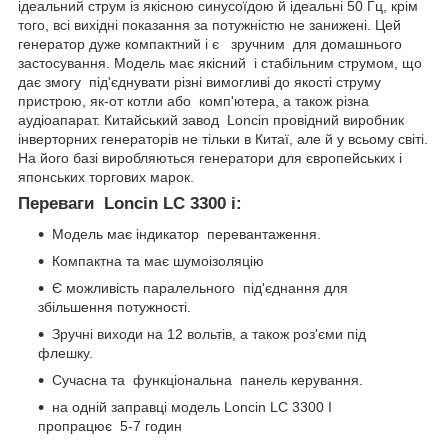
ідеальний струм із якісною синусоїдою й ідеальні 50 Гц, крім
того, всі вихідні показання за потужністю не занижені. Цей
генератор дуже компактний і є зручним для домашнього
застосування. Модель має якісний і стабільним струмом, що
дає змогу під'єднувати різні вимогливі до якості струму
пристрою, як-от котли або комп'ютера, а також різна
аудіоапарат. Китайський завод Loncin провідний виробник
інверторних генераторів не тільки в Китаї, але й у всьому світі.
На його базі виробляються генератори для європейських і
японських торгових марок.
Переваги Loncin LC 3300 i:
Модель має індикатор перевантаження.
Компактна та має шумоізоляцію
Є можливість паралельного під'єднання для
збільшення потужності.
Зручні виходи на 12 вольтів, а також роз'єми під
флешку.
Сучасна та функціональна панель керування.
на одній заправці модель Loncin LC 3300 I
пропрацює 5-7 годин