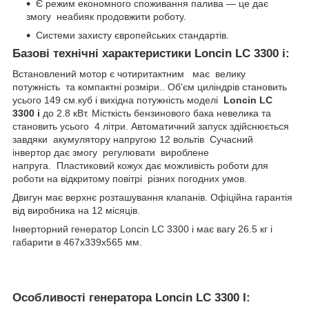
Є режим економного споживання палива — це дає
змогу неабияк продовжити роботу.
Системи захисту європейських стандартів.
Базові технічні характеристики Loncin LC 3300 i:
Встановлений мотор є чотиритактним має велику
потужність та компактні розміри.. Об'єм циліндрів становить
усього 149 см.куб і вихідна потужність моделі
Loncin LC
3300 i
до 2.8 кВт. Місткість бензинового бака невелика та
становить усього 4 літри. Автоматичний запуск здійснюється
завдяки акумулятору напругою 12 вольтів Сучасний
інвертор дає змогу регулювати вироблене
напруга. Пластиковий кожух дає можливість роботи для
роботи на відкритому повітрі різних погодних умов.
Двигун має верхнє розташування клапанів. Офіційна гарантія
від виробника на 12 місяців.
Інверторний генератор Loncin LC 3300 i має вагу 26.5 кг і
габарити в 467x339x565 мм.
Особливості генератора Loncin LC 3300 I: