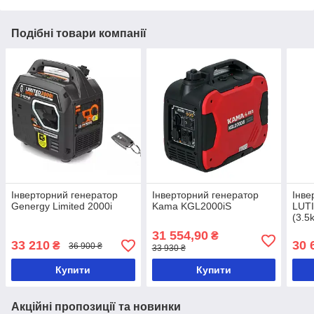
Подібні товари компанії
Інверторний генератор
Інверторний генератор
Інве
Genergy Limited 2000i
Kama KGL2000iS
LUTI
(3.5
31 554,90
₴
33 210
30 
₴
36 900 ₴
33 930 ₴
Купити
Купити
Акційні пропозиції та новинки