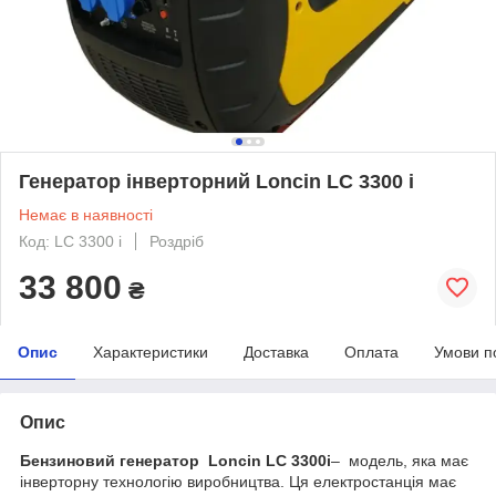
Генератор інверторний Loncin LC 3300 i
Немає в наявності
Код: LC 3300 i
Роздріб
33 800
₴
Опис
Характеристики
Доставка
Оплата
Умови п
Опис
Бензиновий генератор Loncin LC 3300i
– модель, яка має
інверторну технологію виробництва. Ця електростанція має