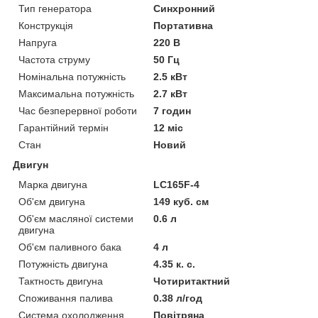
Тип генератора
Синхронний
Конструкція
Портативна
Напруга
220 В
Частота струму
50 Гц
Номінальна потужність
2.5 кВт
Максимальна потужність
2.7 кВт
Час безперервної роботи
7 годин
Гарантійний термін
12 міс
Стан
Новий
Двигун
Марка двигуна
LC165F-4
Об'єм двигуна
149 куб. см
Об'єм масляної системи
0.6 л
двигуна
Об'єм паливного бака
4 л
Потужність двигуна
4.35 к. с.
Тактность двигуна
Чотиритактний
Споживання палива
0.38 л/год
Система охолодження
Повітряна