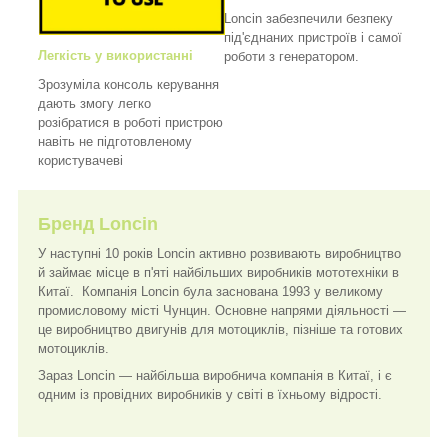
Loncin забезпечили безпеку
під'єднаних пристроїв і самої
Легкість у використанні
роботи з генератором.
Зрозуміла консоль керування
дають змогу легко
розібратися в роботі пристрою
навіть не підготовленому
користувачеві
Бренд Loncin
У наступні 10 років Loncin активно розвивають виробництво
й займає місце в п'яті найбільших виробників мототехніки в
Китаї. Компанія Loncin була заснована 1993 у великому
промисловому місті Чунцин. Основне напрями діяльності —
це виробництво двигунів для мотоциклів, пізніше та готових
мотоциклів.
Зараз Loncin — найбільша виробнича компанія в Китаї, і є
одним із провідних виробників у світі в їхньому відрості.