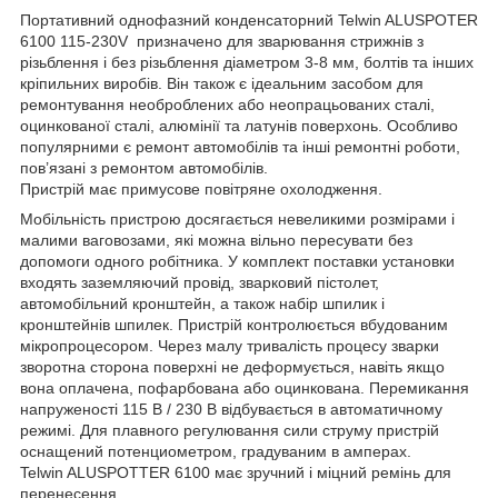
Портативний однофазний конденсаторний Telwin ALUSPOTER
6100 115-230V призначено для зварювання стрижнів з
різьблення і без різьблення діаметром 3-8 мм, болтів та інших
кріпильних виробів. Він також є ідеальним засобом для
ремонтування необроблених або неопрацьованих сталі,
оцинкованої сталі, алюмінії та латунів поверхонь. Особливо
популярними є ремонт автомобілів та інші ремонтні роботи,
пов’язані з ремонтом автомобілів.
Пристрій має примусове повітряне охолодження.
Мобільність пристрою досягається невеликими розмірами і
малими ваговозами, які можна вільно пересувати без
допомоги одного робітника. У комплект поставки установки
входять заземляючий провід, зварковий пістолет,
автомобільний кронштейн, а також набір шпилик і
кронштейнів шпилек. Пристрій контролюється вбудованим
мікропроцесором. Через малу тривалість процесу зварки
зворотна сторона поверхні не деформується, навіть якщо
вона оплачена, пофарбована або оцинкована. Перемикання
напруженості 115 В / 230 В відбувається в автоматичному
режимі. Для плавного регулювання сили струму пристрій
оснащений потенциометром, градуваним в амперах.
Telwin ALUSPOTTER 6100 має зручний і міцний ремінь для
перенесення.