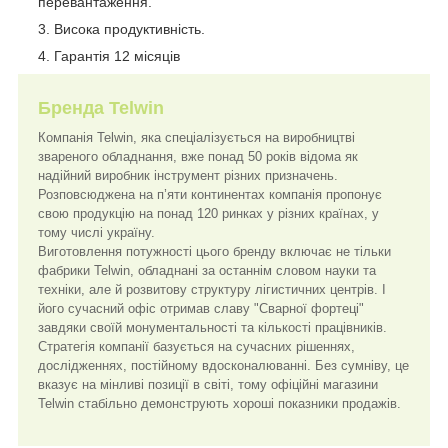
перевантаження.
Висока продуктивність.
Гарантія 12 місяців
Бренда Telwin
Компанія Telwin, яка спеціалізується на виробництві
звареного обладнання, вже понад 50 років відома як
надійний виробник інструмент різних призначень.
Розповсюджена на п’яти континентах компанія пропонує
свою продукцію на понад 120 ринках у різних країнах, у
тому числі україну.
Виготовлення потужності цього бренду включає не тільки
фабрики Telwin, обладнані за останнім словом науки та
техніки, але й розвитову структуру лігистичних центрів. І
його сучасний офіс отримав славу "Сварної фортеці"
завдяки своїй монументальності та кількості працівників.
Стратегія компанії базується на сучасних рішеннях,
дослідженнях, постійному вдосконалюванні. Без сумніву, це
вказує на мінливі позиції в світі, тому офіційні магазини
Telwin стабільно демонструють хороші показники продажів.