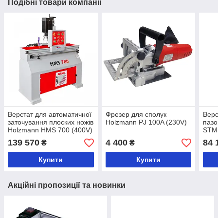
Подібні товари компанії
Верстат для автоматичної
Фрезер для сполук
Верс
заточування плоских ножів
Holzmann PJ 100A (230V)
паз
Holzmann HMS 700 (400V)
STM 
139 570
4 400
84 
₴
₴
Купити
Купити
Акційні пропозиції та новинки