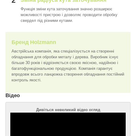
2
Зміна радіуса кута заточування
Функція зміни кута заточування значно розширює
можливості пристрою і дозволяє проводити обробку
свердел під різними кутами.
Бренд
Holzmann
Австрійська компанія, яка спеціалізується на створенні
обладнання для обробки металу і дерева. Виробник існує
більше 30 років і відрізняється своєю якісною, надійною і
багатофункціональною продукцією. Компанія гарантує
впродовж всього ланцюжка створення обладнання постійний
контроль якості.
Відео
Дивіться невеликий відео огляд