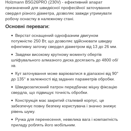
Holzmann BSG26PRO (230V) - ефективний апарат
призначений для швидкісної професійної заточування
свердел різного діаметра, дозволяє завжди утримувати
робочу оснастку в належному стані.
Основні переваги:
Верстат оснащений однофазним двигуном
потужністю 250 Вт, що дозволяє здійснювати швидку
ефективну заточку свердел діаметром від 13 до 26 мм.
Завдяки високому крутному моменту обертів
шліфувального алмазного диска досягають до 4800 об/
хв.
Кут заточування може варіюватися в діапазоні від 90°
до 135° в залежності від заданих параметрів обробки.
Швидкозатискний патрон передбачає міцну фіксацію
свердла, що підвищує точність обробки.
Конструкція має закритий сталевий корпус, це
забезпечує повну безпеку користувача і значно знижує
рівень шуму.
Ручка для перенесення, невелика вага і компактність
приладу роблять його мобільним.