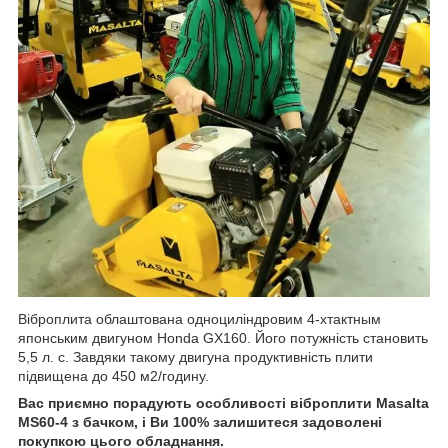
Віброплита облаштована одноциліндровим 4-хтактным
японським двигуном Honda GX160. Його потужність становить
5,5 л. с. Завдяки такому двигуна продуктивність плити
підвищена до 450 м2/годину.
Вас приємно порадують особливості
віброплити Masalta
MS60-4 з бачком, і Ви 100% залишитеся задоволені
покупкою цього обладнання.