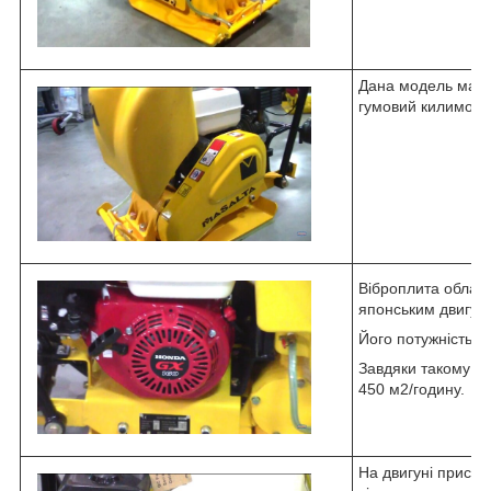
Дана модель має в
гумовий килимок.
Віброплита облаш
японським двигун
Його потужність ст
Завдяки такому дв
450 м2/годину.
На двигуні присут