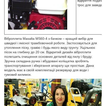
відкриття подачі 
трос для заведенн
Віброплита Masalta MS60-4 з бачком – кращий вибір для
швидкої і якісної трамбовочной роботи. Застосовується для
утоплення піску, гравію і будь-якого виду грунту. Ущільнює
пісок на глибину до 20 см. Відкритий дизайн віброплити
полегшить очищення основних деталей від пилу і бруду.
Зручна складана ручка і вбудовані коліщатка зроблять
транспортування і зберігання апарату ще простіше. Дана
модель має в своїй комплектації резервуар для води і
гумовий килимок.