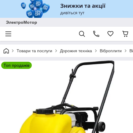
ЭлектроМотор
Товари та послуги
Дорожня техніка
Віброплити
В
Топ продажів