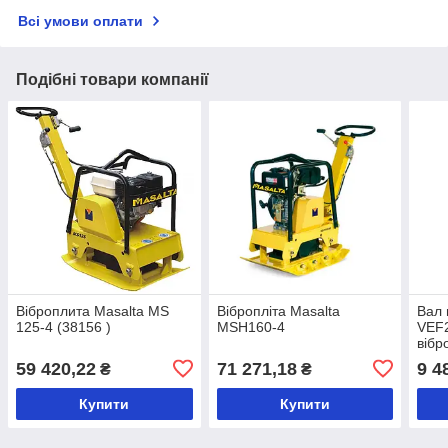
Всі умови оплати
Подібні товари компанії
Віброплита Masalta MS
Вібропліта Masalta
Вал 
125-4 (38156 )
MSH160-4
VEF2
вібр
вібр
59 420,22
71 271,18
9 4
₴
₴
Купити
Купити