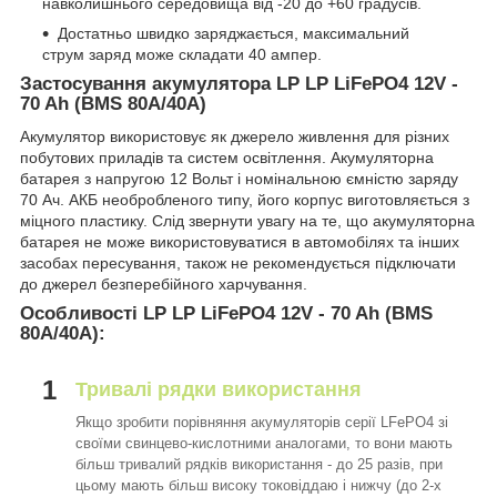
навколишнього середовища від -20 до +60 градусів.
Достатньо швидко заряджається, максимальний
струм заряд може складати 40 ампер.
Застосування акумулятора LP LP LiFePO4 12V -
70 Ah (BMS 80A/40A)
Акумулятор використовує як джерело живлення для різних
побутових приладів та систем освітлення. Акумуляторна
батарея з напругою 12 Вольт і номінальною ємністю заряду
70 Ач. АКБ необробленого типу, його корпус виготовляється з
міцного пластику. Слід звернути увагу на те, що акумуляторна
батарея не може використовуватися в автомобілях та інших
засобах пересування, також не рекомендується підключати
до джерел безперебійного харчування.
Особливості LP LP LiFePO4 12V - 70 Ah (BMS
80A/40A):
1
Тривалі рядки використання
Якщо зробити порівняння акумуляторів серії LFePO4 зі
своїми свинцево-кислотними аналогами, то вони мають
більш тривалий рядків використання - до 25 разів, при
цьому мають більш високу токовіддаю і нижчу (до 2-х