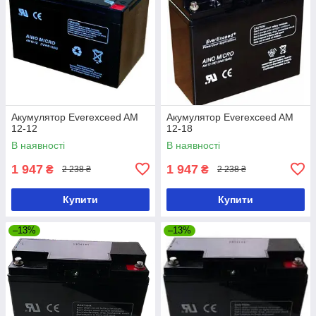
Акумулятор Everexceed AM
Акумулятор Everexceed AM
12-12
12-18
В наявності
В наявності
1 947
1 947
₴
₴
2 238 ₴
2 238 ₴
Купити
Купити
–13%
–13%