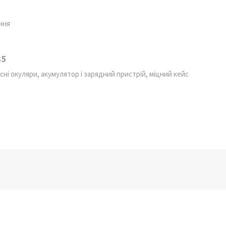
ння
35
ні окуляри, акумулятор і зарядний пристрій, міцний кейс