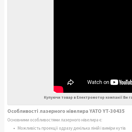
Купуючи товар в Електромотор компанії Ви г
Особливості лазерного нівелира YATO YT-30435
Основними особливостями лазерного нівелира є:
Можливість проекції одразу декілька ліній і виміри кутів