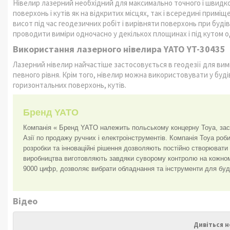
Нівелир лазерний необхідний для максимально точного і швидк
поверхонь і кутів як на відкритих місцях, так і всередині прим
висот під час геодезичних робіт і вирівняти поверхонь при буді
проводити виміри одночасно у декількох площинах і під кутом 
Використання лазерного нівелира YATO YT-30435
Лазерний нівелир найчастіше застосовується в геодезії для ви
певного рівня. Крім того, нівелир можна використовувати у буд
горизонтальних поверхонь, кутів.
Бренд YATO
Компанія « Бренд YATO належить польському концерну Toya, засн
Азії по продажу ручних і електроінструментів. Компанія Toya роби
розробки та інноваційні рішення дозволяють постійно створювати н
виробництва виготовляють завдяки суворому контролю на кожном
9000 цифр, дозволяє вибрати обладнання та інструменти для будь
Відео
Дивіться н