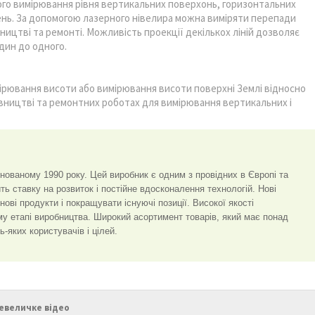
ого вимірювання рівня вертикальних поверхонь, горизонтальних
іщень. За допомогою лазерного нівелира можна виміряти перепади
вництві та ремонті. Можливість проекції декількох ліній дозволяє
один до одного.
мірювання висоти або вимірювання висоти поверхні Землі відносно
івництві та ремонтних роботах для вимірювання вертикальних і
ованому 1990 року. Цей виробник є одним з провідних в Європі та
ть ставку на розвиток і постійне вдосконалення технологій. Нові
ові продукти і покращувати існуючі позиції. Високої якості
у етапі виробництва. Широкий асортимент товарів, який має понад
-яких користувачів і цілей.
евеличке відео