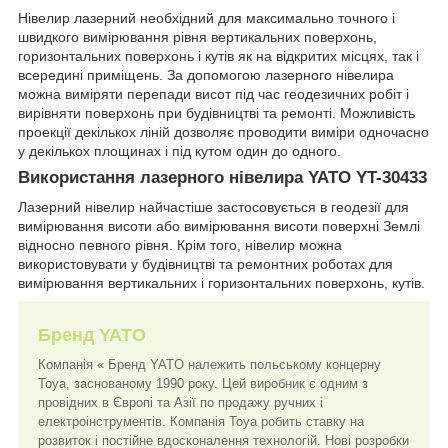
Нівелир лазерний необхідний для максимально точного і
швидкого вимірювання рівня вертикальних поверхонь,
горизонтальних поверхонь і кутів як на відкритих місцях, так і
всередині приміщень. За допомогою лазерного нівелира
можна виміряти перепади висот під час геодезичних робіт і
вирівняти поверхонь при будівництві та ремонті. Можливість
проекції декількох ліній дозволяє проводити виміри одночасно
у декількох площинах і під кутом один до одного.
Використання лазерного нівелира YATO YT-30433
Лазерний нівелир найчастіше застосовується в геодезії для
вимірювання висоти або вимірювання висоти поверхні Землі
відносно певного рівня. Крім того, нівелир можна
використовувати у будівництві та ремонтних роботах для
вимірювання вертикальних і горизонтальних поверхонь, кутів.
Бренд YATO
Компанія « Бренд YATO належить польському концерну
Toya, заснованому 1990 року. Цей виробник є одним з
провідних в Європі та Азії по продажу ручних і
електроінструментів. Компанія Toya робить ставку на
розвиток і постійне вдосконалення технологій. Нові розробки