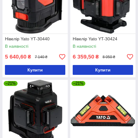
Нівелір Yato YT-30440
Нівелір Yato YT-30424
В наявності
В наявності
5 640,60
6 359,50
₴
₴
7 140 ₴
8 050 ₴
Купити
Купити
–21%
–21%