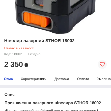
Нівелир лазерний STHOR 18002
Немає в наявності
Код: 18002
Роздріб
2 350
₴
Опис
Характеристики
Доставка
Оплата
Умови п
Опис
Призначення лазерного нівелира STHOR 18002
Нівелир лазерний необхідний для максимально точного і