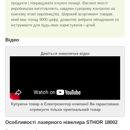
продукти і покращувати існуючі позиції. Високої якості
виробництва виготовляють завдяки суворому контролю на
кожному етапі виробництва. Широкий асортимент товарів,
який має понад 9000 цифр, дозволяє вибрати обладнання та
інструменти для будь-яких користувачів і цілей.
Відео
Дивіться невеличке відео
Купуючи товар в Електромотор компанії Ви гарантовано
отримуєте тільки оригінальний товар
Особливості лазерного нівелира STHOR 18002