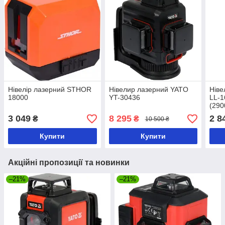
Нівелір лазерний STHOR
Нівелир лазерний YATO
Ніве
18000
YT-30436
LL-1
(290
3 049
8 295
2 8
₴
₴
10 500 ₴
Купити
Купити
Акційні пропозиції та новинки
–21%
–21%