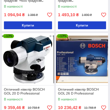
градусів- +600 градусівC
градусівC
В наявності
В наявності
1 094,94
1 493,10
₴
₴
1 386 ₴
1 890 ₴
Купити
Купити
–13%
–13%
Оптичний нівелір BOSCH
Оптичний нівелір BOSCH
GOL 20 D Professional
GOL 26 D Professional
В наявності
В наявності
9 359,46
10 236,42
₴
₴
10 758 ₴
11 766 ₴