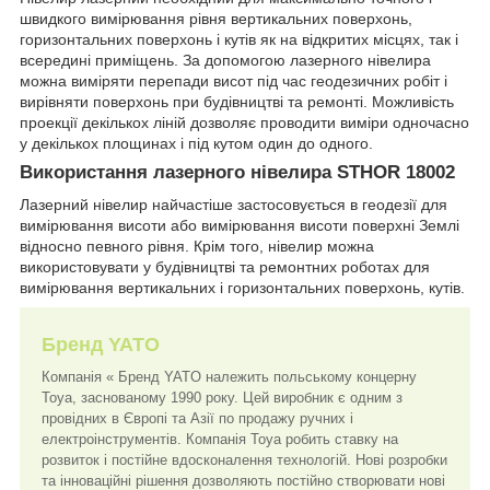
швидкого вимірювання рівня вертикальних поверхонь,
горизонтальних поверхонь і кутів як на відкритих місцях, так і
всередині приміщень. За допомогою лазерного нівелира
можна виміряти перепади висот під час геодезичних робіт і
вирівняти поверхонь при будівництві та ремонті. Можливість
проекції декількох ліній дозволяє проводити виміри одночасно
у декількох площинах і під кутом один до одного.
Використання лазерного нівелира STHOR 18002
Лазерний нівелир найчастіше застосовується в геодезії для
вимірювання висоти або вимірювання висоти поверхні Землі
відносно певного рівня. Крім того, нівелир можна
використовувати у будівництві та ремонтних роботах для
вимірювання вертикальних і горизонтальних поверхонь, кутів.
Бренд YATO
Компанія « Бренд YATO належить польському концерну
Toya, заснованому 1990 року. Цей виробник є одним з
провідних в Європі та Азії по продажу ручних і
електроінструментів. Компанія Toya робить ставку на
розвиток і постійне вдосконалення технологій. Нові розробки
та інноваційні рішення дозволяють постійно створювати нові