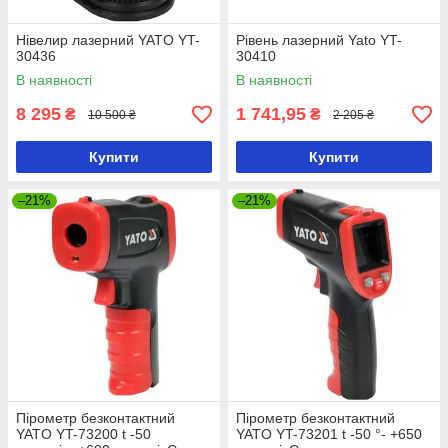
Нівелир лазерний YATO YT-
Рівень лазерний Yato YT-
30436
30410
В наявності
В наявності
8 295
1 741,95
₴
₴
10 500 ₴
2 205 ₴
Купити
Купити
–21%
–21%
Пірометр безконтактний
Пірометр безконтактний
YATO YT-73200 t -50
YATO YT-73201 t -50 °- +650