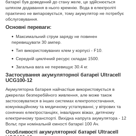
батареї був доведений до стану желе, це здійснюється
шляхом додавання в нього кремнію. Вода в електроліті
практично не випаровується, тому акумулятор не потребує
обслуговування.
Основні переваги:
Максимальний струм заряду не повинен
перевищувати 30 ампер.
Тип використовуваних клем у корпусі - F10.
Середній циклічний ресурс складає 1500.
Загальна вага не перевищує 30.4 кг.
Застосування акумуляторної батареї Ultracell
UCG100-12
Акумуляторна батарея найчастіше використовується в
джерелах безперебійного живлення, але може також
застосовуватися в інших системах електропостачання,
комунікаційному та медичному устаткуванні, у вітрових та
сонячних електростанціях, інвалідних візках, дитячому
електричному транспорті. Вихідна напруга акумулятора - 12
Вольт, при номінальній ємності батареї 100 Ач.
Особливості акумуляторної батареї Ultracell