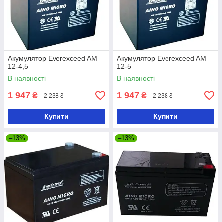
Акумулятор Everexceed AM
Акумулятор Everexceed AM
12-4,5
12-5
В наявності
В наявності
1 947
1 947
₴
₴
2 238 ₴
2 238 ₴
Купити
Купити
–13%
–13%