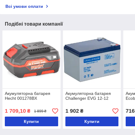
Всі умови оплати
Подібні товари компанії
Акумуляторна батарея
Акумуляторна батарея
Акум
Hecht 001278BX
Challenger EVG 12-12
Ecob
1 709,10
1 902
716
₴
₴
1 899 ₴
Купити
Купити