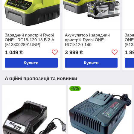
Зарядний пристрій Ryobi
Акумулятор і зарядний
Заря
ONE+ RC18-120 18 В 2 А
пристрій Ryobi ONE+
ONE
(5133002891UNP)
RC18120-140
(513
(5133003360)
1 049
3 999
1 8
₴
₴
Купити
Купити
Акційні пропозиції та новинки
–9%