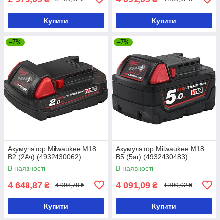
Купити
Купити
–7%
–7%
Акумулятор Milwaukee M18
Акумулятор Milwaukee M18
B2 (2Ач) (4932430062)
B5 (5аг) (4932430483)
В наявності
В наявності
4 648,87
4 091,09
₴
₴
4 998,78 ₴
4 399,02 ₴
Купити
Купити