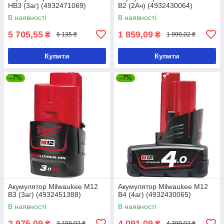
HB3 (3аг) (4932471069)
B2 (2Ач) (4932430064)
В наявності
В наявності
5 705,55
1 859,09
₴
₴
6 135 ₴
1 999,02 ₴
Купити
Купити
–7%
–7%
Акумулятор Milwaukee M12
Акумулятор Milwaukee M12
B3 (3аг) (4932451388)
B4 (4аг) (4932430065)
В наявності
В наявності
2 975,09
4 091,09
₴
₴
3 199,02 ₴
4 399,02 ₴