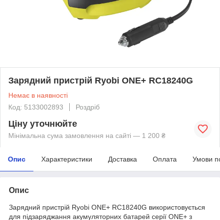
Зарядний пристрій Ryobi ONE+ RC18240G
Немає в наявності
Код: 5133002893
Роздріб
Ціну уточнюйте
Мінімальна сума замовлення на сайті — 1 200 ₴
Опис
Характеристики
Доставка
Оплата
Умови п
Опис
Зарядний пристрій Ryobi ONE+ RC18240G використовується
для підзаряджання акумуляторних батарей серії ONE+ з