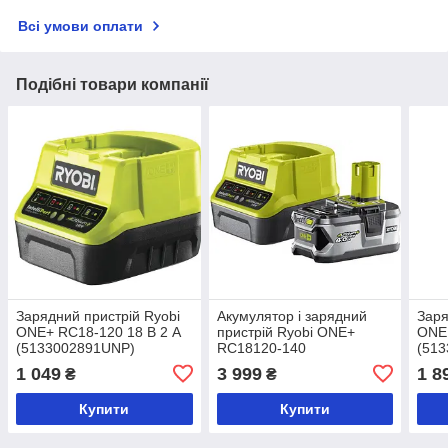
Всі умови оплати
Подібні товари компанії
Зарядний пристрій Ryobi
Акумулятор і зарядний
Заря
ONE+ RC18-120 18 В 2 А
пристрій Ryobi ONE+
ONE
(5133002891UNP)
RC18120-140
(513
(5133003360)
1 049
3 999
1 8
₴
₴
Купити
Купити