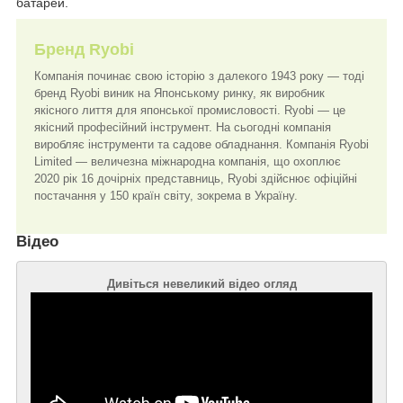
батарей.
Бренд Ryobi
Компанія починає свою історію з далекого 1943 року — тоді
бренд Ryobi виник на Японському ринку, як виробник
якісного лиття для японської промисловості. Ryobi — це
якісний професійний інструмент. На сьогодні компанія
виробляє інструменти та садове обладнання. Компанія Ryobi
Limited — величезна міжнародна компанія, що охоплює
2020 рік 16 дочірніх представниць, Ryobi здійснює офіційні
постачання у 150 країн світу, зокрема в Україну.
Відео
Дивіться невеликий відео огляд