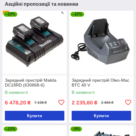
Акційні пропозиції та новинки
–10%
–10%
Зарядний пристрій Makita
Зарядний пристрій Oleo-Mac
DC18RD (630868-6)
BTC 40 V
В наявності
В наявності
6 478,20
2 235,60
₴
₴
7 198 ₴
2 484 ₴
Купити
Купити
–10%
–9%