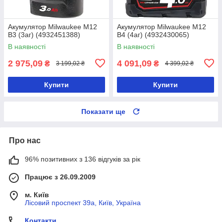
Акумулятор Milwaukee M12
Акумулятор Milwaukee M12
B3 (3аг) (4932451388)
B4 (4аг) (4932430065)
В наявності
В наявності
2 975,09
4 091,09
₴
₴
3 199,02 ₴
4 399,02 ₴
Купити
Купити
Показати ще
Про нас
96% позитивних з 136 відгуків за рік
Працює з 26.09.2009
м. Київ
Лісовий проспект 39а, Київ, Україна
Контакти