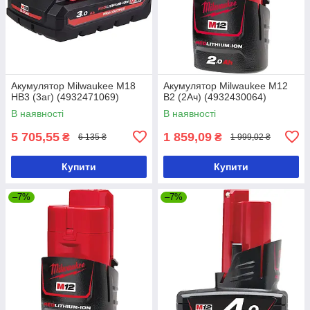
Акумулятор Milwaukee M18
Акумулятор Milwaukee M12
HB3 (3аг) (4932471069)
B2 (2Ач) (4932430064)
В наявності
В наявності
5 705,55
1 859,09
₴
₴
6 135 ₴
1 999,02 ₴
Купити
Купити
–7%
–7%