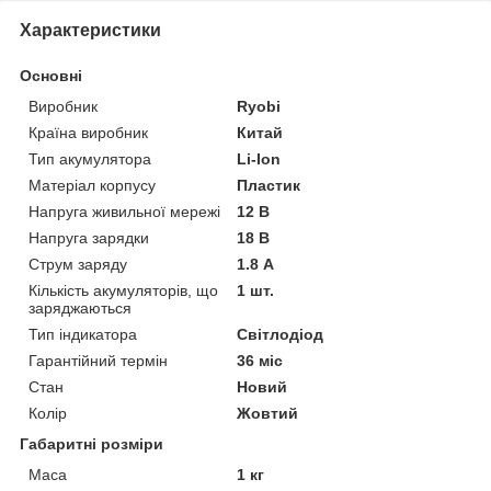
Характеристики
Основні
Виробник
Ryobi
Країна виробник
Китай
Тип акумулятора
Li-Ion
Матеріал корпусу
Пластик
Напруга живильної мережі
12 В
Напруга зарядки
18 В
Струм заряду
1.8 А
Кількість акумуляторів, що
1 шт.
заряджаються
Тип індикатора
Світлодіод
Гарантійний термін
36 міс
Стан
Новий
Колір
Жовтий
Габаритні розміри
Маса
1 кг