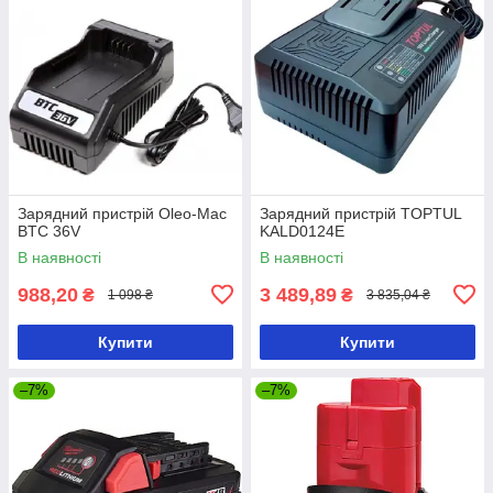
Зарядний пристрій Oleo-Mac
Зарядний пристрій TOPTUL
BTC 36V
KALD0124E
В наявності
В наявності
988,20
3 489,89
₴
₴
1 098 ₴
3 835,04 ₴
Купити
Купити
–7%
–7%