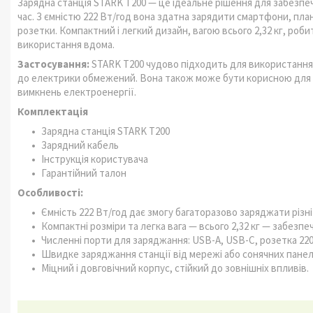
Зарядна станція STARK T200 — це ідеальне рішення для забезпеч
час. З ємністю 222 Вт/год вона здатна зарядити смартфони, пла
розетки. Компактний і легкий дизайн, вагою всього 2,32 кг, роби
використання вдома.
Застосування:
STARK T200 чудово підходить для використання в 
до електрики обмежений. Вона також може бути корисною для а
вимкнень електроенергії.
Комплектація
Зарядна станція STARK T200
Зарядний кабель
Інструкція користувача
Гарантійний талон
Особливості:
Ємність 222 Вт/год дає змогу багаторазово заряджати різні
Компактні розміри та легка вага — всього 2,32 кг — забезп
Численні порти для заряджання: USB-A, USB-C, розетка 220
Швидке заряджання станції від мережі або сонячних панел
Міцний і довговічний корпус, стійкий до зовнішніх впливів.