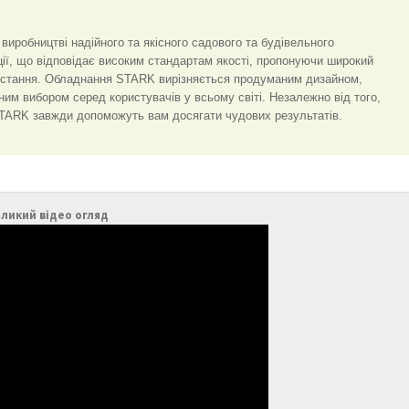
иробництві надійного та якісного садового та будівельного
ії, що відповідає високим стандартам якості, пропонуючи широкий
ристання. Обладнання STARK вирізняється продуманим дизайном,
рним вибором серед користувачів у всьому світі. Незалежно від того,
 STARK завжди допоможуть вам досягати чудових результатів.
ликий відео огляд