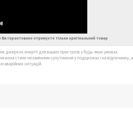
 Ви гарантовано отримуєте тільки оригінальний товар
не джерело енергії для ваших пристроїв у будь-яких умовах.
ня вона стане незамінним супутником у подорожах і на відпочинку, а
і аварійних ситуацій.