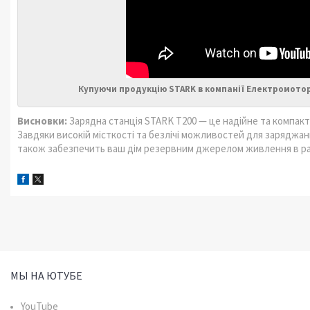
Купуючи продукцію STARK в компанії Електромотор
Висновки:
Зарядна станція STARK T200 — це надійне та компакт
Завдяки високій місткості та безлічі можливостей для заряджан
також забезпечить ваш дім резервним джерелом живлення в раз
МЫ НА ЮТУБЕ
YouTube