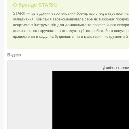
О бренде STARK:
STARK — це відомий європейський бренд, що спеціалізується на в
обладнання. Компанія зарекомендувала себе як виробник продукц
асортимент інструментів для домашнього та професійного вико
довговічністю і зручністю в експлуатації, що робить його популя
працюєте ви в саду, на будівництві чи в майстерні, інструменти
Відео
Дивіться неве