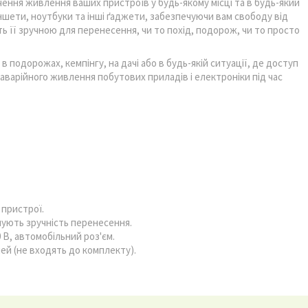
ення живлення ваших пристроїв у будь-якому місці та в будь-який
ншети, ноутбуки та інші ґаджети, забезпечуючи вам свободу від
ть її зручною для перенесення, чи то похід, подорож, чи то просто
подорожах, кемпінгу, на дачі або в будь-якій ситуації, де доступ
варійного живлення побутових приладів і електроніки під час
 пристрої.
ечують зручність перенесення.
 В, автомобільний роз'єм.
ей (не входять до комплекту).