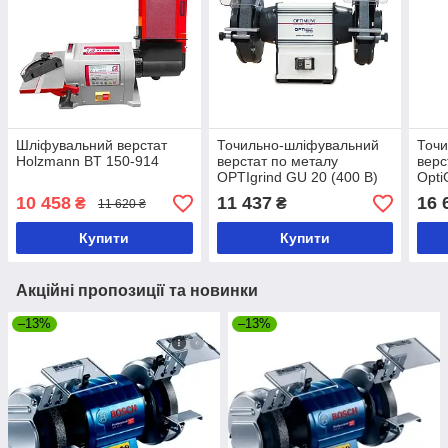
Шліфувальний верстат
Точильно-шліфувальний
Точи
Holzmann BT 150-914
верстат по металу
верс
OPTIgrind GU 20 (400 В)
Opti
10 458
11 437
16 
₴
₴
11 620 ₴
Купити
Купити
Акційні пропозиції та новинки
–13%
–13%