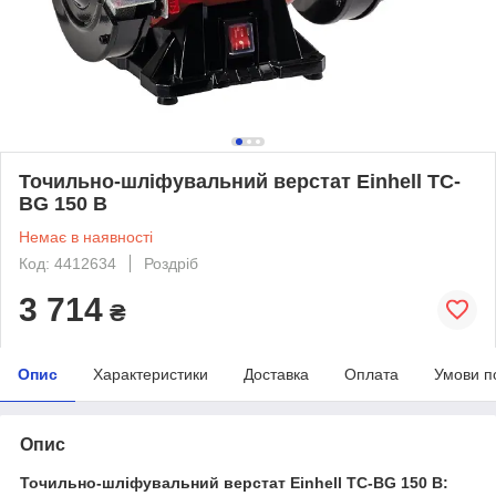
Точильно-шліфувальний верстат Einhell TC-
BG 150 B
Немає в наявності
Код: 4412634
Роздріб
3 714
₴
Опис
Характеристики
Доставка
Оплата
Умови п
Опис
Точильно-шліфувальний верстат Einhell TC-BG 150 B: