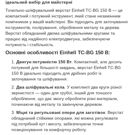
ідеальний вибір для майстерні
Точильно-шліфувальний верстат Einhell TC-BG 150 B — це
компактний і потужний інструмент, який стане незамінним
помічником у вашій майстерні. Він підходить для заточування
інструментів, полірування, оброблення металу та дерева.
Верстат обладнаний двома шліфувальними кругами та
працює від надійного електродвигуна, забезпечуючи
потужність і стабільність.
Основні особливості Einhell TC-BG 150 B:
Двигун потужністю 150 Вт
. Компактний, але досить
потужний для більшості завдань, верстат Einhell TC-BG
150 B ідеально підходить для дрібних робіт із
заточування та шліфування.
Два шліфувальні кола
. У комплекті два круги різної
зернистості — один для грубої, інший для тоншого
оброблення, що дає змогу обробляти різні матеріали,
починаючи від металу та закінчуючи деревом.
Міцні та регульовані опори для заготівок
. Верстат
обладнаний стійкими опорами, які можна регулювати
під потрібний кут і висоту, забезпечуючи точне
позиціонування та комфортну роботу.