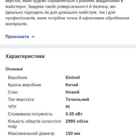
верстат, який чудово справляється з різними завданнями в
майстерні. Завдяки своїй універсальності й безпеці, він
ідеально підходить як для домашніх майстрів, так і для
професіоналів, яким потрібне точне й ефективне оброблення
матеріалів.
Приховати
Характеристики
Основні
Виробник
Einhell
Країна виробник
Китай
Стан
Новий
Тип верстата
Точильний
ЧПУ
Ні
Споживана потужність
0.35 кВт
Кількість обертів холостого
2980 об/хв
ходу
Максимальний діаметр
150 мм