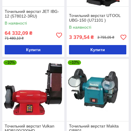
Точильний верстат JET IBG-
Точильний верстат UTOOL
12 (578012-3RU)
UBG-150 (U71101 )
В наявності
В наявності
64 332,09
₴
3 379,54
₴
3 755,05 ₴
71 480,10 ₴
Купити
Купити
–10%
–10%
Точильний верстат Vulkan
Точильний верстат Makita
MDB100/200HD
GB801