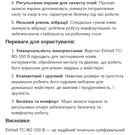
Регульовані екрани для захисту очей
. Прозорі
захисні екрани допомагають уникнути потрапляння
пилу та іскор в очі, гарантуючи безпеку під час роботи.
Низький рівень вібрації
. Спеціальні гумові ніжки
знижують вібрації, роблячи роботу комфортнішою та
забезпечуючи стабільність на робочому столі.
Переваги для користувачів:
Універсальність використання
. Верстат Einhell TC-
BG 150 B підходить для заточування ножів,
інструментів, оброблення металу та дерева, що робить
його корисним для різних завдань у майстерні.
Компактний і зручний
. Невеликі розміри та простота
керування роблять його чудовим вибором для
домашньої майстерні, де важливі і продуктивність, і
зручність.
Безпека та комфорт
. Міцні захисні екрани та
регульовані опори забезпечують безпечну та
комфортну роботу.
Висновки
Einhell TC-BG 150 B — це надійний точильно-шліфувальний