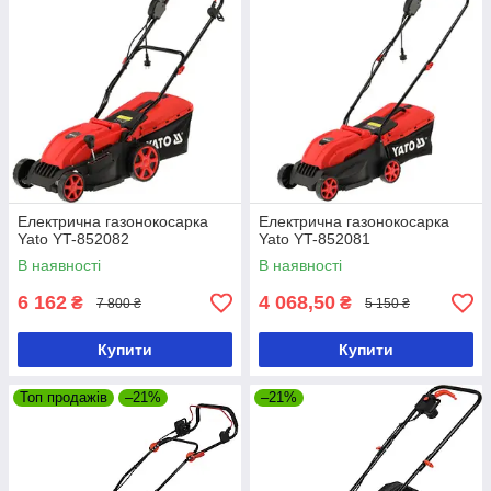
Електрична газонокосарка
Електрична газонокосарка
Yato YT-852082
Yato YT-852081
В наявності
В наявності
6 162
4 068,50
₴
₴
7 800 ₴
5 150 ₴
Купити
Купити
Топ продажів
–21%
–21%