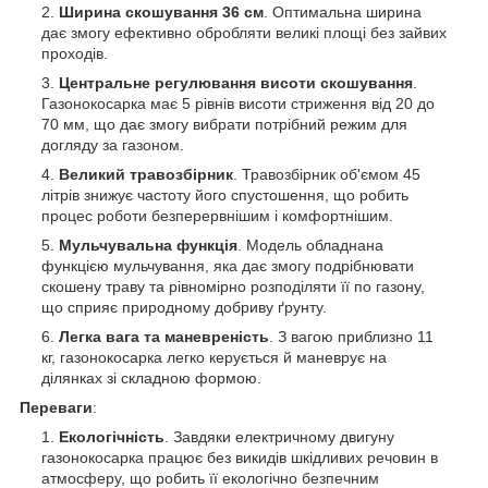
Ширина скошування 36 см
. Оптимальна ширина
дає змогу ефективно обробляти великі площі без зайвих
проходів.
Центральне регулювання висоти скошування
.
Газонокосарка має 5 рівнів висоти стриження від 20 до
70 мм, що дає змогу вибрати потрібний режим для
догляду за газоном.
Великий травозбірник
. Травозбірник об'ємом 45
літрів знижує частоту його спустошення, що робить
процес роботи безперервнішим і комфортнішим.
Мульчувальна функція
. Модель обладнана
функцією мульчування, яка дає змогу подрібнювати
скошену траву та рівномірно розподіляти її по газону,
що сприяє природному добриву ґрунту.
Легка вага та маневреність
. З вагою приблизно 11
кг, газонокосарка легко керується й маневрує на
ділянках зі складною формою.
Переваги
:
Екологічність
. Завдяки електричному двигуну
газонокосарка працює без викидів шкідливих речовин в
атмосферу, що робить її екологічно безпечним