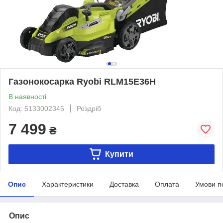
Газонокосарка Ryobi RLM15E36H
В наявності
Код: 5133002345
Роздріб
7 499
₴
Купити
Опис
Характеристики
Доставка
Оплата
Умови п
Опис