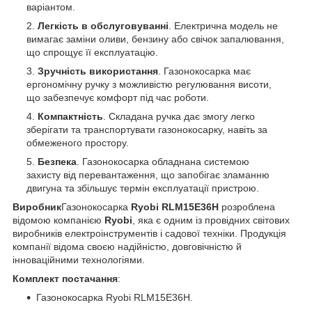
варіантом.
Легкість в обслуговуванні
. Електрична модель не
вимагає заміни оливи, бензину або свічок запалювання,
що спрощує її експлуатацію.
Зручність використання
. Газонокосарка має
ергономічну ручку з можливістю регулювання висоти,
що забезпечує комфорт під час роботи.
Компактність
. Складана ручка дає змогу легко
зберігати та транспортувати газонокосарку, навіть за
обмеженого простору.
Безпека
. Газонокосарка обладнана системою
захисту від перевантаження, що запобігає зламанню
двигуна та збільшує термін експлуатації пристрою.
Виробник
Газонокосарка
Ryobi RLM15E36H
розроблена
відомою компанією
Ryobi
, яка є одним із провідних світових
виробників електроінструментів і садової техніки. Продукція
компанії відома своєю надійністю, довговічністю й
інноваційними технологіями.
Комплект постачання
:
Газонокосарка Ryobi RLM15E36H.