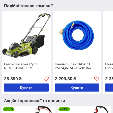
Подібні товари компанії
Газонокосарка Ryobi
Пневмошланг ABAC H
Пне
RLM36X46H50PG
PVC-QRC-E-15-9/10m
PVC
28 899
2 299,30
2 3
₴
₴
Купити
Купити
Акційні пропозиції та новинки
–21%
–21%