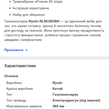
Травозбірник об'ємом 45 літрів.
Інструкція користувача.
Набір для збирання.
Газонокосарка
Ryobi RLM15E36H
— це ідеальний вибір для
тих, хто шукає потужну, зручну й екологічно безпечну техніку
для догляду за газоном. Вона пропонує високу продуктивність
і простоту використання, роблячи процес стриження газонів
швидким і комфортним.
Приховати
Характеристики
Основні
Виробник
Ryobi
Країна виробник
Китай
Тип
Газонокосарка
Тип приводу
Електродвигун (від мережі)
Максимальна ширина
360 мм