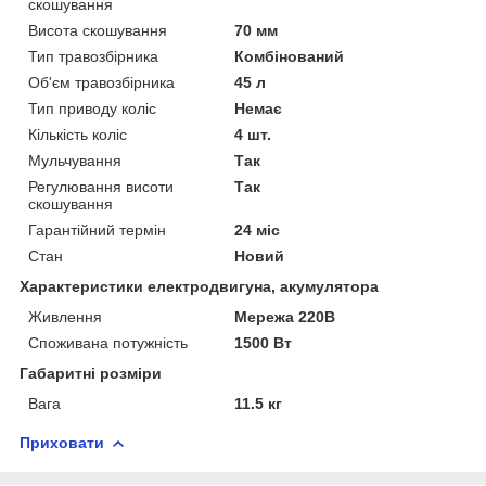
скошування
Висота скошування
70 мм
Тип травозбірника
Комбінований
Об'єм травозбірника
45 л
Тип приводу коліс
Немає
Кількість коліс
4 шт.
Мульчування
Так
Регулювання висоти
Так
скошування
Гарантійний термін
24 міс
Стан
Новий
Характеристики електродвигуна, акумулятора
Живлення
Мережа 220В
Споживана потужність
1500 Вт
Габаритні розміри
Вага
11.5 кг
Приховати