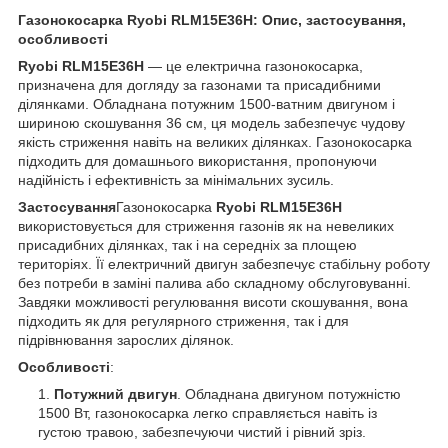
Газонокосарка Ryobi RLM15E36H: Опис, застосування,
особливості
Ryobi RLM15E36H
— це електрична газонокосарка,
призначена для догляду за газонами та присадибними
ділянками. Обладнана потужним 1500-ватним двигуном і
шириною скошування 36 см, ця модель забезпечує чудову
якість стриження навіть на великих ділянках. Газонокосарка
підходить для домашнього використання, пропонуючи
надійність і ефективність за мінімальних зусиль.
Застосування
Газонокосарка
Ryobi RLM15E36H
використовується для стриження газонів як на невеликих
присадибних ділянках, так і на середніх за площею
територіях. Її електричний двигун забезпечує стабільну роботу
без потреби в заміні палива або складному обслуговуванні.
Завдяки можливості регулювання висоти скошування, вона
підходить як для регулярного стриження, так і для
підрівнювання зарослих ділянок.
Особливості
:
Потужний двигун
. Обладнана двигуном потужністю
1500 Вт, газонокосарка легко справляється навіть із
густою травою, забезпечуючи чистий і рівний зріз.