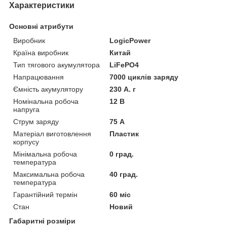
Характеристики
Основні атрибути
Виробник
LogicPower
Країна виробник
Китай
Тип тягового акумулятора
LiFePO4
Напрацювання
7000 циклів заряду
Ємність акумулятору
230 А. г
Номінальна робоча
12 В
напруга
Струм заряду
75 А
Матеріал виготовлення
Пластик
корпусу
Мінімальна робоча
0 град.
температура
Максимальна робоча
40 град.
температура
Гарантійний термін
60 міс
Стан
Новий
Габаритні розміри