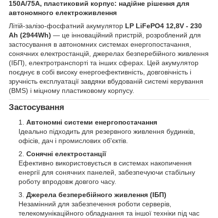
150A/75A, пластиковий корпус: надійне рішення для
автономного електроживлення
Літій-залізо-фосфатний акумулятор
LP LiFePO4 12,8V - 230
Ah (2944Wh)
— це інноваційний пристрій, розроблений для
застосування в автономних системах енергопостачання,
сонячних електростанцій, джерелах безперебійного живлення
(ІБП), електротранспорті та інших сферах. Цей акумулятор
поєднує в собі високу енергоефективність, довговічність і
зручність експлуатації завдяки вбудованій системі керування
(BMS) і міцному пластиковому корпусу.
Застосування
Автономні системи енергопостачання
Ідеально підходить для резервного живлення будинків,
офісів, дач і промислових об'єктів.
Сонячні електростанції
Ефективно використовується в системах накопичення
енергії для сонячних панелей, забезпечуючи стабільну
роботу впродовж довгого часу.
Джерела безперебійного живлення (ІБП)
Незамінний для забезпечення роботи серверів,
телекомунікаційного обладнання та іншої техніки під час