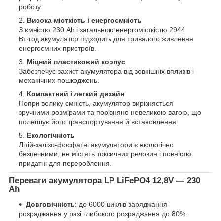
роботу.
Висока місткість і енергоємність
З ємністю 230 Ah і загальною енергомісткістю 2944
Вт·год акумулятор підходить для тривалого живлення
енергоємних пристроїв.
Міцний пластиковий корпус
Забезпечує захист акумулятора від зовнішніх впливів і
механічних пошкоджень.
Компактний і легкий дизайн
Попри велику ємність, акумулятор вирізняється
зручними розмірами та порівняно невеликою вагою, що
полегшує його транспортування й встановлення.
Екологічність
Літій-залізо-фосфатні акумулятори є екологічно
безпечними, не містять токсичних речовин і повністю
придатні для перероблення.
Переваги акумулятора LP LiFePO4 12,8V — 230
Ah
Довговічність
: до 6000 циклів заряджання-
розряджання у разі глибокого розряджання до 80%.