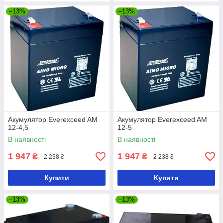
–13%
–13%
Акумулятор Everexceed AM
Акумулятор Everexceed AM
12-4,5
12-5
В наявності
В наявності
1 947
1 947
₴
₴
2 238 ₴
2 238 ₴
Купити
Купити
–13%
–13%