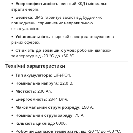
Енергоефективність
: високий ККД і мінімальні
втрати енергії.
Безпека
: BMS гарантує захист від будь-яких
пошкоджень, спричинених неправильною
експлуатацією.
Універсальність
: широкий спектр застосування в
різних сферах.
Стійкість до зовнішніх умов
: робочий діапазон
температур від -20 °C до +60 °C.
Технічні характеристики
Тип акумулятора
: LiFePO4.
Номінальна напруга
: 12,8 В.
Місткість
: 230 Ah.
Енергоємність
: 2944 Вт·ч.
Максимальний струм розряду
: 150 А.
Номінальний струм заряду
: 75 А.
Кількість циклів
до 6000.
Робочий діапазон температур
: від -20 °C до +60 °C.