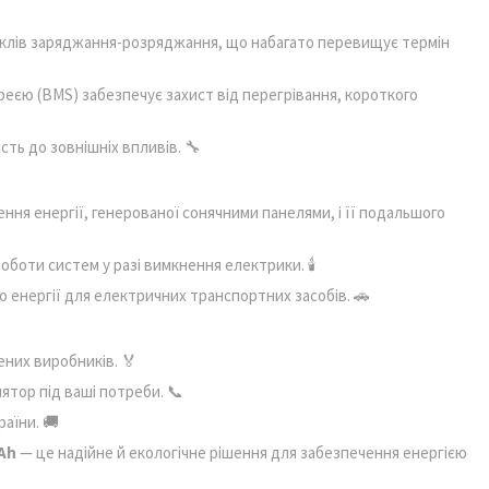
иклів заряджання-розряджання, що набагато перевищує термін
еєю (BMS) забезпечує захист від перегрівання, короткого
сть до зовнішніх впливів. 🔧
ня енергії, генерованої сонячними панелями, і її подальшого
боти систем у разі вимкнення електрики. 🕯️
енергії для електричних транспортних засобів. 🚗
ених виробників. 🏅
тор під ваші потреби. 📞
аїни. 🚚
0Ah
— це надійне й екологічне рішення для забезпечення енергією