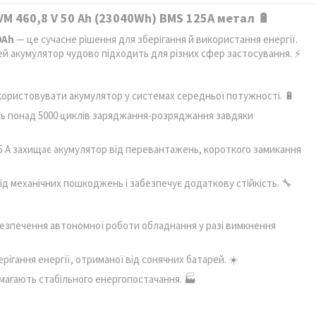
M 460,8 V 50 Ah (23040Wh) BMS 125А метал 🔋
0Ah
— це сучасне рішення для зберігання й використання енергії.
цей акумулятор чудово підходить для різних сфер застосування. ⚡
икористовувати акумулятор у системах середньої потужності. 🔋
ть понад 5000 циклів заряджання-розряджання завдяки
5 А захищає акумулятор від перевантажень, короткого замикання
д механічних пошкоджень і забезпечує додаткову стійкість. 🔧
езпечення автономної роботи обладнання у разі вимкнення
ігання енергії, отриманої від сонячних батарей. ☀️
магають стабільного енергопостачання. 🏭