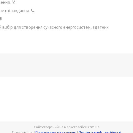
шення. 🏅
ретні завдання. 📞

 вибір для створення сучасного енергосистем, здатних
Сайт створений на маркетплейсі
Prom.ua
Електромотор |
Поскаржитися на контент
|
Політика конфіденційності