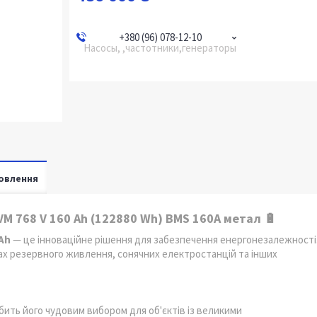
+380 (96) 078-12-10
Насосы, ,частотники,генераторы
овлення
M 768 V 160 Ah (122880 Wh) BMS 160А метал 🔋
0Ah
— це інноваційне рішення для забезпечення енергонезалежності
ах резервного живлення, сонячних електростанцій та інших
обить його чудовим вибором для об'єктів із великими