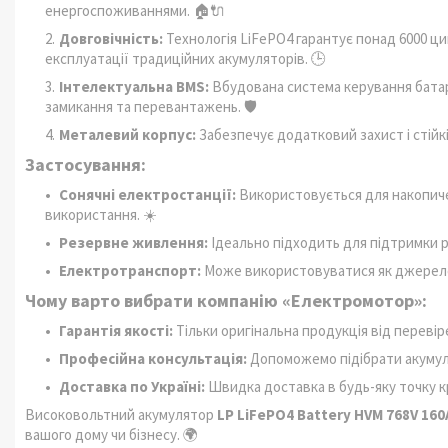
енергоспоживаннями. 🏠🔌
Довговічність:
Технологія LiFePO4 гарантує понад 6000 ц
експлуатації традиційних акумуляторів. 🕒
Інтелектуальна BMS:
Вбудована система керування батар
замикання та перевантажень. 🛡️
Металевий корпус:
Забезпечує додатковий захист і стійкі
Застосування:
Сонячні електростанції:
Використовується для накопичен
використання. ☀️
Резервне живлення:
Ідеально підходить для підтримки ро
Електротранспорт:
Може використовуватися як джерело 
Чому варто вибрати компанію «Електромотор»:
Гарантія якості:
Тільки оригінальна продукція від перевір
Професійна консультація:
Допоможемо підібрати акумуля
Доставка по Україні:
Швидка доставка в будь-яку точку кр
Високовольтний акумулятор
LP LiFePO4 Battery HVM 768V 16
вашого дому чи бізнесу. 🌍