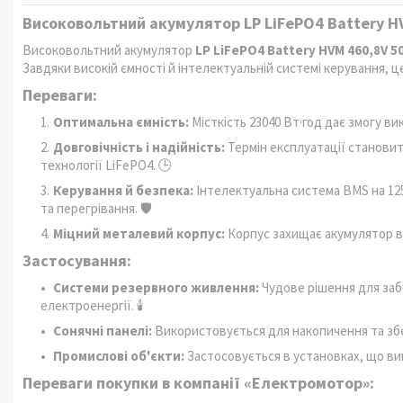
Високовольтний акумулятор LP LiFePO4 Battery HV
Високовольтний акумулятор
LP LiFePO4 Battery HVM 460,8V 5
Завдяки високій ємності й інтелектуальній системі керування, 
Переваги:
Оптимальна ємність:
Місткість 23040 Вт·год дає змогу в
Довговічність і надійність:
Термін експлуатації станови
технології LiFePO4. 🕒
Керування й безпека:
Інтелектуальна система BMS на 12
та перегрівання. 🛡️
Міцний металевий корпус:
Корпус захищає акумулятор ві
Застосування:
Системи резервного живлення:
Чудове рішення для заб
електроенергії. 🕯️
Сонячні панелі:
Використовується для накопичення та збер
Промислові об'єкти:
Застосовується в установках, що ви
Переваги покупки в компанії «Електромотор»: