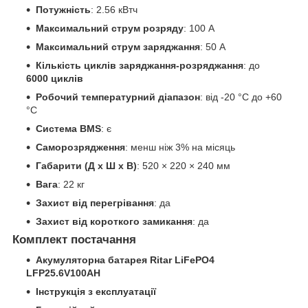
Потужність
: 2.56 кВтч
Максимальний струм розряду
: 100 А
Максимальний струм заряджання
: 50 А
Кількість циклів заряджання-розряджання
: до
6000 циклів
Робочий температурний діапазон
: від -20 °C до +60
°C
Система BMS
: є
Саморозрядження
: менш ніж 3% на місяць
Габарити (Д x Ш x В)
: 520 × 220 × 240 мм
Вага
: 22 кг
Захист від перегрівання
: да
Захист від короткого замикання
: да
Комплект постачання
Акумуляторна батарея Ritar LiFePO4
LFP25.6V100AH
Інструкція з експлуатації