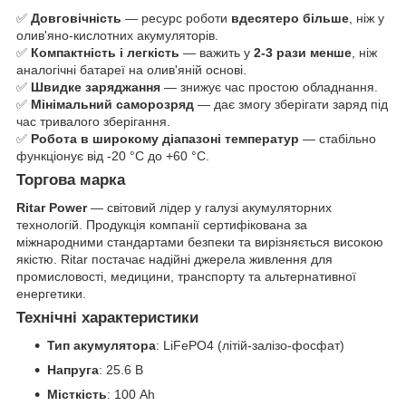
✅
Довговічність
— ресурс роботи
вдесятеро більше
, ніж у
олив'яно-кислотних акумуляторів.
✅
Компактність і легкість
— важить у
2-3 рази менше
, ніж
аналогічні батареї на олив'яній основі.
✅
Швидке заряджання
— знижує час простою обладнання.
✅
Мінімальний саморозряд
— дає змогу зберігати заряд під
час тривалого зберігання.
✅
Робота в широкому діапазоні температур
— стабільно
функціонує від -20 °C до +60 °C.
Торгова марка
Ritar Power
— світовий лідер у галузі акумуляторних
технологій. Продукція компанії сертифікована за
міжнародними стандартами безпеки та вирізняється високою
якістю. Ritar постачає надійні джерела живлення для
промисловості, медицини, транспорту та альтернативної
енергетики.
Технічні характеристики
Тип акумулятора
: LiFePO4 (літій-залізо-фосфат)
Напруга
: 25.6 В
Місткість
: 100 Ah