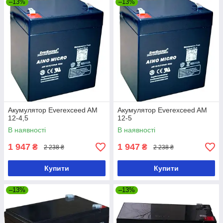
–13%
–13%
Акумулятор Everexceed AM
Акумулятор Everexceed AM
12-4,5
12-5
В наявності
В наявності
1 947
1 947
₴
₴
2 238 ₴
2 238 ₴
Купити
Купити
–13%
–13%