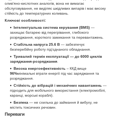
олив'яно-кислотних аналогів, вона не вимагає
обслуговування, не виділяє шкідливих випарів і має високу
стійкість до температурних коливань.
Ключові особливості:
Інтелектуальна система керування (BMS)
—
захищає батарею від перегрівання, глибокого
розряджання, короткого замикання та перевантажень.
Стабільна напруга 25.6 В
— забезпечує
безперебійну роботу під'єднаного обладнання.
Тривалий термін експлуатації — до 6000 циклів
заряджання-розряджання
.
Висока енергоефективність
– ККД вище
96%
мінімальні втрати енергії під час заряджання та
розряджання.
Стійкість до вібрацій і механічних навантажень
—
підходить для мобільного використання (електромобілі,
каранці, морські кораблі).
Безпека
— не схильна до займання й вибуху, не
містить токсичних речовин.
Переваги