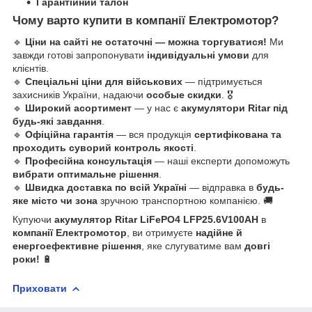
Гарантійний талон
Чому варто купити в компанії Електромотор?
🔹
Ціни на сайті не остаточні — можна торгуватися!
Ми
завжди готові запропонувати
індивідуальні умови
для
клієнтів.
🔹
Спеціальні ціни для військових
— підтримується
захисників України, надаючи
особые скидки
. 🎖
🔹
Широкий асортимент
— у нас є
акумулятори Ritar під
будь-які завдання
.
🔹
Офіційна гарантія
— вся продукція
сертифікована та
проходить суворий контроль якості
.
🔹
Професійна консультація
— наші експерти допоможуть
вибрати оптимальне рішення
.
🔹
Швидка доставка по всій Україні
— відправка в
будь-
яке місто чи зона
зручною транспортною компанією. 🚚
Купуючи
акумулятор Ritar LiFePO4 LFP25.6V100AH
в
компанії Електромотор
, ви отримуєте
надійне й
енергоефективне рішення
, яке слугуватиме вам
довгі
роки!
🔋
Приховати