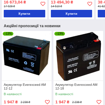
16 673,04
13 494,30
38 
₴
₴
17 928 ₴
14 510 ₴
41 82
Купити
Купити
Акційні пропозиції та новинки
–13%
–13%
Акумулятор Everexceed AM
Акумулятор Everexceed AM
12-12
12-18
В наявності
В наявності
1 947
1 947
₴
₴
2 238 ₴
2 238 ₴