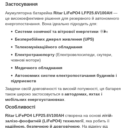
Застосування
Акумуляторна батарейка
Ritar LiFePO4 LFP25.6V100AH
—
це високоефективне рішення для резервного й автономного
енергопостачання. Вона ідеально підходить для:
Системи сонячної та вітрової енергетики
🌞🌬️
Безперебійних джерел живлення (UPS)
Телекомунікаційного обладнання
Електротранспорту
(Електровелосипеди, скутери,
човнові мотори)
Медичного обладнання
Автономних систем електропостачання будинків і
підприємств
Завдяки своїй довговічності та високій потужності, ця батарея
також широко застосовується в
автодомах, яхтах і
мобільних енергоустановках
.
Особливості
Ritar LiFePO4 LFP25.6V100AH
створена на основі
літій-
залізо-фосфатній (LiFePO4) технології
, яка робить її
надійною, безпечною й довговічною
. На відміну від