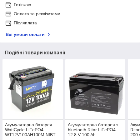
Готівкою
Оплата за реквізитами
Післяплата
Всі умови оплати
Подібні товари компанії
Акумуляторна батарея
Акумуляторна батарея з
Акум
WattCycle LiFePO4
bluetooth Ritar LiFePO4
Rita
WT12V100AH100MINIBT
12.8 V 100 Ah
200 
Bluetooth 12.8 V 100 Ah