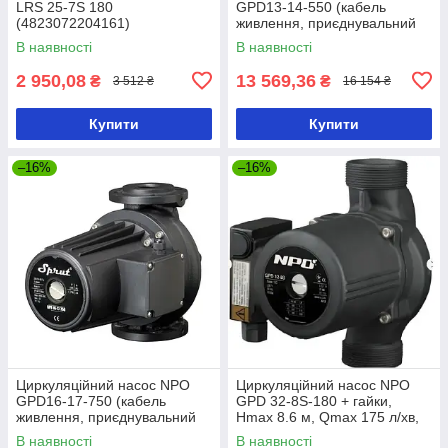
LRS 25-7S 180
GPD13-14-550 (кабель
(4823072204161)
живлення, приєднувальний
комплект) — 4823121301964
В наявності
В наявності
2 950,08
13 569,36
₴
₴
3 512 ₴
16 154 ₴
Купити
Купити
–16%
–16%
Циркуляційний насос NPO
Циркуляційний насос NPO
GPD16-17-750 (кабель
GPD 32-8S-180 + гайки,
живлення, приєднувальний
Hmax 8.6 м, Qmax 175 л/хв,
комплект) — 4823121301971
280 Вт (4823121302640)
В наявності
В наявності