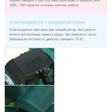
обраної швидкості частота обертання може становити 2400,
1600, і 930 оборотів за кожну хвилину роботи.
Електродвигун з мокрим ротором
Електродвигун пристрою має мокрий ротор, його робоче
колесо розташоване прямо в рідині, яку перекачує насос.
Номінальна потужність двигуна становить 70 Вт.