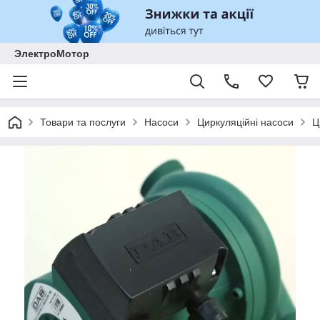
ЭлектроМотор
Товари та послуги
Насоси
Циркуляційні насоси
Ц