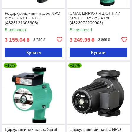
Рециркуляційний насос NPO
СМАК ЦИРКУЛЯЦІОННИЙ
BPS 12 NEXT REC
SPRUT LRS 25/8-180
(4823121303906)
(4823072200903)
В наявності
В наявності
3 155,04
3 249,96
₴
₴
3 756 ₴
3 869 ₴
Купити
Купити
–16%
–16%
Циркуляційний насос Sprut
Циркуляційний насос NPO