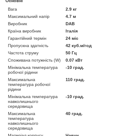
Основні
Вага
2.9 кг
Максимальний напір
4.7 м
Виробник
DAB
Країна виробник
Італія
Гарантійний термін
24 міс
Пропускна здатність
42 куб.м/год
Частота струму
50 Гц
Споживана потужність (W)
0.07 кВт
Мінімальна температура
-10 град.
робочої рідини
Максимальна
110 град.
температура робочої
рідини
Мінімальна температура
-10 град.
навколишнього
середовища
Максимальна
40 град.
температура
навколишнього
середовища
Матеріал корпусу
Чавун