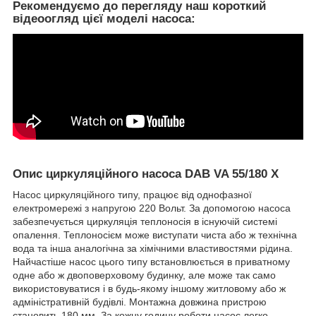
Рекомендуємо до перегляду наш короткий
відеоогляд цієї моделі насоса:
Опис циркуляційного насоса DAB VA 55/180 X
Насос циркуляційного типу, працює від однофазної
електромережі з напругою 220 Вольт. За допомогою насоса
забезпечується циркуляція теплоносія в існуючій системі
опалення. Теплоносієм може виступати чиста або ж технічна
вода та інша аналогічна за хімічними властивостями рідина.
Найчастіше насос цього типу встановлюється в приватному
одне або ж двоповерховому будинку, але може так само
використовуватися і в будь-якому іншому житловому або ж
адміністративній будівлі. Монтажна довжина пристрою
становить 180 мм. За кожну годину роботи насос легко