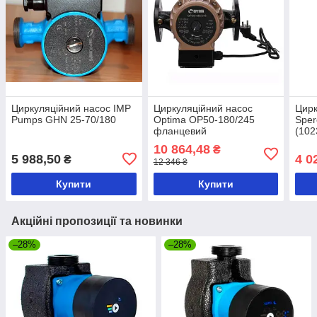
Циркуляційний насос IMP
Циркуляційний насос
Цирк
Pumps GHN 25-70/180
Optima OP50-180/245
Sper
фланцевий
(102
10 864,48
₴
5 988,50
4 0
₴
12 346 ₴
Купити
Купити
Акційні пропозиції та новинки
–28%
–28%