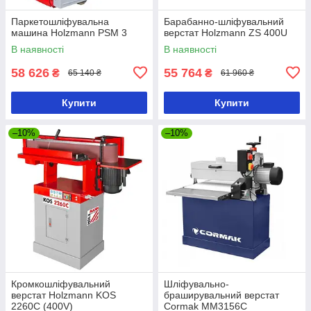
Паркетошліфувальна
Барабанно-шліфувальний
машина Holzmann PSM 3
верстат Holzmann ZS 400U
В наявності
В наявності
58 626
55 764
₴
₴
65 140 ₴
61 960 ₴
Купити
Купити
–10%
–10%
Кромкошліфувальний
Шліфувально-
верстат Holzmann KOS
браширувальний верстат
2260C (400V)
Cormak MM3156C