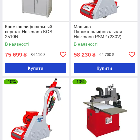
Кромкошлифовальный
Машина
верстат Holzmann KOS
Паркетошлифовальная
2510N
Holzmann PSM2 (230V)
В наявності
В наявності
75 699
58 230
₴
₴
84 110 ₴
64 700 ₴
Купити
Купити
–10%
–10%