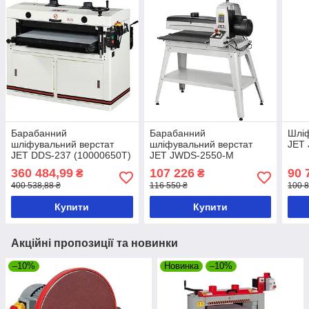
Барабанний
Барабанний
Шліф
шліфувальний верстат
шліфувальний верстат
JET
JET DDS-237 (10000650T)
JET JWDS-2550-M
360 484,99
107 226
90 
₴
₴
400 538,88 ₴
116 550 ₴
100 8
Купити
Купити
Акційні пропозиції та новинки
–10%
Новинка
–10%