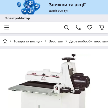
ЭлектроМотор
Товари та послуги
Верстати
Деревообробні верстат