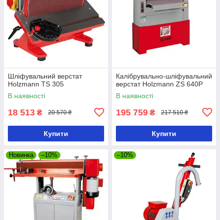
Шліфувальний верстат
Калібрувально-шліфувальний
Holzmann TS 305
верстат Holzmann ZS 640P
В наявності
В наявності
18 513
195 759
₴
₴
20 570 ₴
217 510 ₴
Купити
Купити
Новинка
–10%
–10%