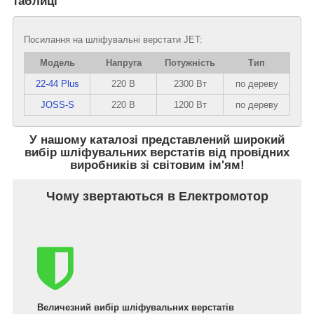
таблиці
Посилання на шліфувальні верстати JET:
Модель
Напруга
Потужність
Тип
22-44 Plus
220 В
2300 Вт
по дереву
JOSS-S
220 В
1200 Вт
по дереву
У нашому каталозі представлений широкий
вибір шліфувальних верстатів від провідних
виробників зі світовим ім'ям!
Чому звертаються в Електромотор
Величезний вибір шліфувальних верстатів