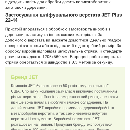
підходить навіть для обробки досить великогабаритних
заготовок з деревини.
Застосування шліфувального верстата JET Plus
22-44
Пристрій впорається з обробкою заготовок та виробів з
деревини, пластику та інших схожих матеріалів. За
допомогою верстата ви зможете домогтися ідеально гладкої
поверхні заготовки або ж підігнати її під потрібний розмір. За
обробку виробів відповідає шліфувальна стрічка, її стандартні
розміри складають 1205x560 мм. В процесі роботи верстата
стрічка обертається зі швидкістю в 9,3 метрів за секунду.
Бренд JET
Компанія JET була створена 50 років тому на території
США. Спочатку компанія займалася виключно постачанням
різних верстатів з Японії на американський ринок, але трохи
пізніше вона почала виробляти власне обладнання. На
даний момент JET виробляє промислові деревообробні та
металообробні верстати, а так само невеликі побутові
верстати і інструменти. Виробничі потужності JET
розташовані на Тайвані. Продукція бренду експортується
більш ніж в 100 країн світу на всіх континентах. Висока