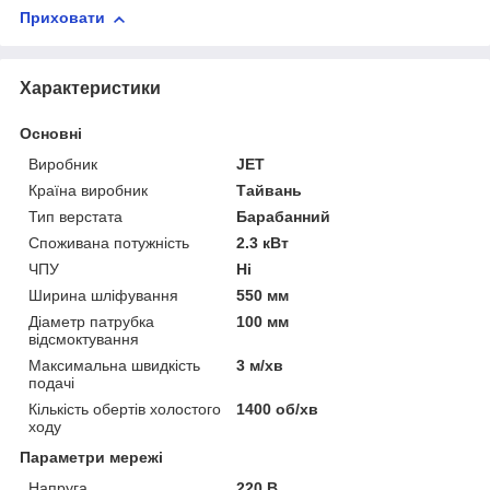
Приховати
Характеристики
Основні
Виробник
JET
Країна виробник
Тайвань
Тип верстата
Барабанний
Споживана потужність
2.3 кВт
ЧПУ
Ні
Ширина шліфування
550 мм
Діаметр патрубка
100 мм
відсмоктування
Максимальна швидкість
3 м/хв
подачі
Кількість обертів холостого
1400 об/хв
ходу
Параметри мережі
Напруга
220 В