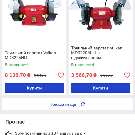
Точильний верстат Vulkan
Точильний верстат Vulkan
MD3220AL-1 з
MD3225HD
підсвічуванням
В наявності
В наявності
8 138,70
3 566,70
₴
₴
9 043 ₴
3 963 ₴
Купити
Купити
Показати ще
Про нас
95% позитивних з 137 відгуків за рік