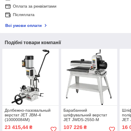
Оплата за реквізитами
Післяплата
Всі умови оплати
Подібні товари компанії
Долбежно-пазовальный
Барабанний
Шлі
верстат JET JBM-4
шліфувальний верстат
полі
(10000084M)
JET JWDS-2550-M
JET
23 415,44
107 226
16 
₴
₴