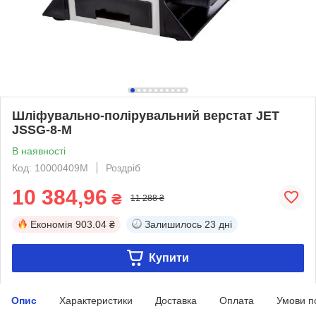
Шліфувально-полірувальний верстат JET
JSSG-8-M
В наявності
Код: 10000409M
Роздріб
10 384,96
₴
11 288 ₴
Економія
903.04 ₴
Залишилось
23 дні
Купити
Опис
Характеристики
Доставка
Оплата
Умови п