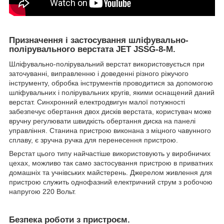
Призначення і застосування шліфувально-
полірувального верстата JET JSSG-8-M.
Шліфувально-полірувальний верстат використовується при
заточуванні, виправленню і доведенні різного ріжучого
інструменту, обробка інструментів проводитися за допомогою
шліфувальних і полірувальних кругів, якими оснащений даний
верстат. Синхронний електродвигун малої потужності
забезпечує обертання двох дисків верстата, користувач може
вручну регулювати швидкість обертання диска на панелі
управління. Станина пристрою виконана з міцного чавунного
сплаву, є зручна ручка для перенесення пристрою.
Верстат цього типу найчастіше використовують у виробничих
цехах, можливо так само застосування пристрою в приватних
домашніх та учнівських майстерень. Джерелом живлення для
пристрою служить однофазний електричний струм з робочою
напругою 220 Вольт.
Безпека роботи з пристроєм.