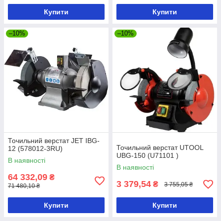
Купити
Купити
–10%
–10%
Точильний верстат JET IBG-
Точильний верстат UTOOL
12 (578012-3RU)
UBG-150 (U71101 )
В наявності
В наявності
64 332,09
₴
3 379,54
₴
3 755,05 ₴
71 480,10 ₴
Купити
Купити