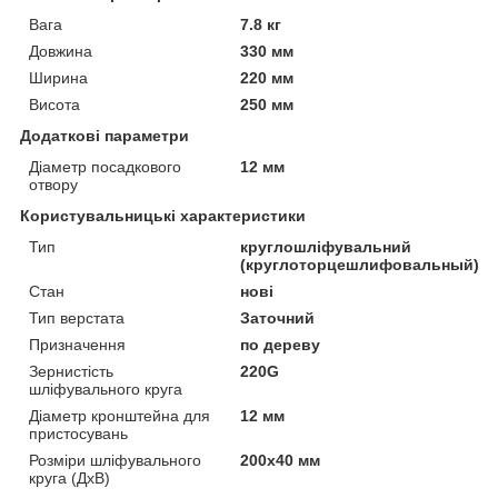
Вага
7.8 кг
Довжина
330 мм
Ширина
220 мм
Висота
250 мм
Додаткові параметри
Діаметр посадкового
12 мм
отвору
Користувальницькі характеристики
Тип
круглошліфувальний
(круглоторцешлифовальный)
Стан
нові
Тип верстата
Заточний
Призначення
по дереву
Зернистість
220G
шліфувального круга
Діаметр кронштейна для
12 мм
пристосувань
Розміри шліфувального
200х40 мм
круга (ДхВ)