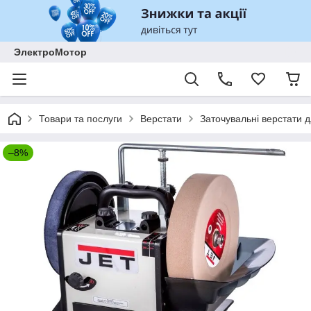
ЭлектроМотор
Товари та послуги
Верстати
Заточувальні верстати д
–8%