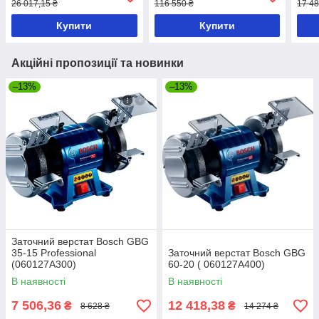
26 017,15 ₴
116 550 ₴
17 48
Купити
Купити
Акційні пропозиції та новинки
–13%
–13%
Заточний верстат Bosch GBG
35-15 Professional
Заточний верстат Bosch GBG
(060127A300)
60-20 ( 060127A400)
В наявності
В наявності
7 506,36
12 418,38
₴
₴
8 628 ₴
14 274 ₴