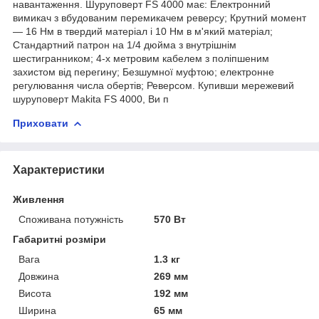
навантаження. Шуруповерт FS 4000 має: Електронний
вимикач з вбудованим перемикачем реверсу; Крутний момент
— 16 Нм в твердий матеріал і 10 Нм в м'який матеріал;
Стандартний патрон на 1/4 дюйма з внутрішнім
шестигранником; 4-х метровим кабелем з поліпшеним
захистом від перегину; Безшумної муфтою; електронне
регулювання числа обертів; Реверсом. Купивши мережевий
шуруповерт Makita FS 4000, Ви п
Приховати
Характеристики
Живлення
Споживана потужність
570 Вт
Габаритні розміри
Вага
1.3 кг
Довжина
269 мм
Висота
192 мм
Ширина
65 мм