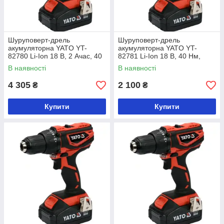
Шуруповерт-дрель
Шуруповерт-дрель
акумуляторна YATO YT-
акумуляторна YATO YT-
82780 Li-Ion 18 В, 2 Ачас, 40
82781 Li-Ion 18 В, 40 Нм,
Нм, ↓13 мм
he13 мм без акумулятора
В наявності
В наявності
4 305
2 100
₴
₴
Купити
Купити