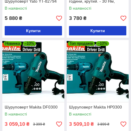
Шуруповерт Yato YT-82794
години, крутий. - 30 Нм,
патрон he10 мм
В наявності
В наявності
5 880
3 780
₴
₴
Купити
Купити
Новинка
–10%
Топ продажів
–10%
Шуруповерт Makita DF0300
Шуруповерт Makita HP0300
В наявності
В наявності
3 059,10
3 509,10
₴
₴
3 399 ₴
3 899 ₴