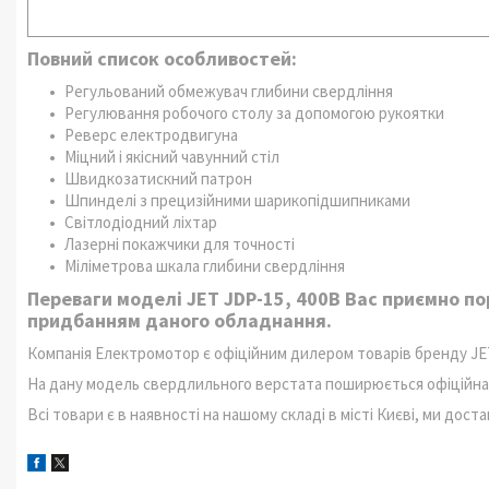
Повний список особливостей:
Регульований обмежувач глибини свердління
Регулювання робочого столу за допомогою рукоятки
Реверс електродвигуна
Міцний і якісний чавунний стіл
Швидкозатискний патрон
Шпинделі з прецизійними шарикопідшипниками
Світлодіодний ліхтар
Лазерні покажчики для точності
Міліметрова шкала глибини свердління
Переваги моделі JET JDP-15, 400В Вас приємно п
придбанням даного обладнання.
Компанія Електромотор є офіційним дилером товарів бренду JET
На дану модель свердлильного верстата поширюється офіційна га
Всі товари є в наявності на нашому складі в місті Києві, ми дост