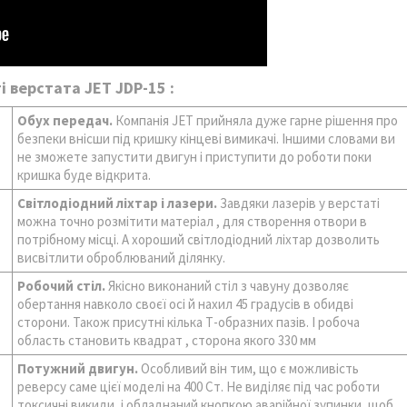
і верстата JET JDP-15 :
Обух передач.
Компанія JET прийняла дуже гарне рішення про
безпеки внісши під кришку кінцеві вимикачі. Іншими словами ви
не зможете запустити двигун і приступити до роботи поки
кришка буде відкрита.
Світлодіодний ліхтар і лазери.
Завдяки лазерів у верстаті
можна точно розмітити матеріал , для створення отвори в
потрібному місці. А хороший світлодіодний ліхтар дозволить
висвітлити оброблюваний ділянку.
Робочий стіл.
Якісно виконаний стіл з чавуну дозволяє
обертання навколо своєї осі й нахил 45 градусів в обидві
сторони. Також присутні кілька Т-образних пазів. І робоча
область становить квадрат , сторона якого 330 мм
Потужний двигун.
Особливий він тим, що є можливість
реверсу саме цієї моделі на 400 Ст. Не виділяє під час роботи
токсичні викиди, і обладнаний кнопкою аварійної зупинки, щоб