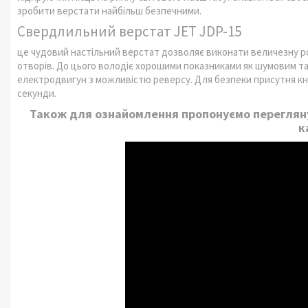
зробити верстати найбільш безпечними.
Свердлильний верстат JET JDP-15
це чудовий настільний верстат дозволяє виконати величезну ро
отворів. До цього володіє хорошими показниками як шумовим та
електродвигун з можливістю реверсу. Для безпеки присутня кноп
секунди.
Також для ознайомлення пропонуємо перегляну
к