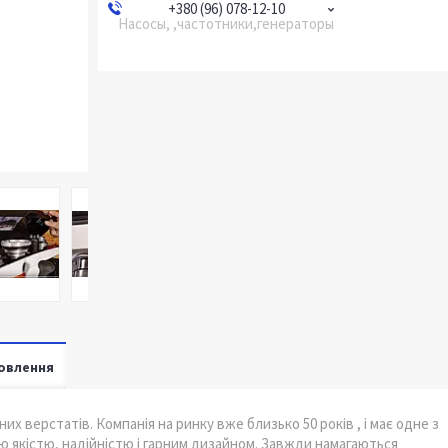
+380 (96) 078-12-10
Насосы, ,частотники,генераторы
овлення
 верстатів. Компанія на ринку вже близько 50 років , і має одне з
ю якістю, надійністю і гарним дизайном. Завжди намагаються