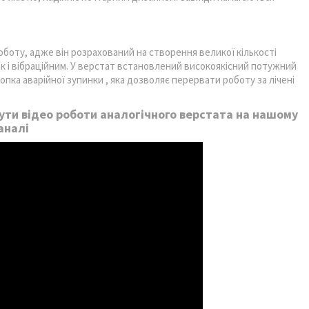
боту, адже він розрахований на створення великої кількості
к і вібраційним. У верстат встановлений високоякісний потужний
ка аварійної зупинки , яка дозволяє перервати роботу за лічені
ти відео роботи аналогічного верстата на нашому
аналі