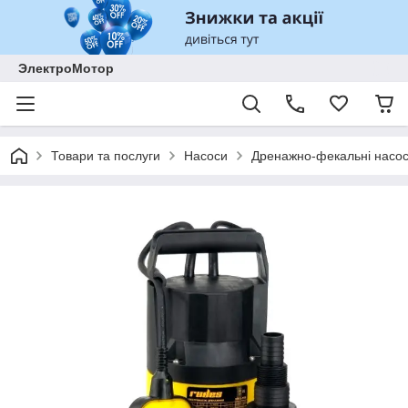
ЭлектроМотор
Товари та послуги
Насоси
Дренажно-фекальні насо