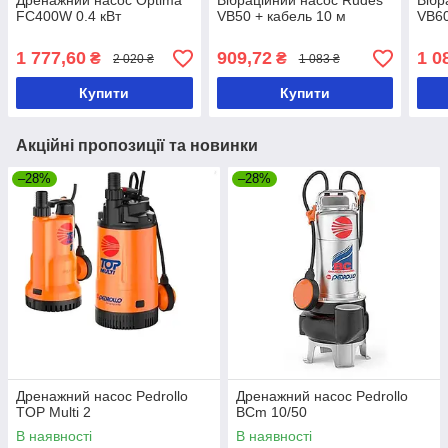
Дренажний насос Optima
Вібраційний насос Rudes
Вібр
FC400W 0.4 кВт
VB50 + кабель 10 м
VB60
1 777,60
909,72
1 0
₴
₴
2 020 ₴
1 083 ₴
Купити
Купити
Акційні пропозиції та новинки
–28%
–28%
Дренажний насос Pedrollo
Дренажний насос Pedrollo
TOP Multi 2
BCm 10/50
В наявності
В наявності