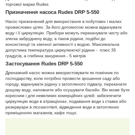
торгової марки Rudes
Призначення насоса Rudes DRP 5-550
Насос призначений для використання в побутових і малих
промислових цілях. За його допомогою можна відкачувати
воду і її циркуляцію. Прибори можуть перекачувати чисту або
злегка забруднену воду, а також рідини, подібні до
консистенції та хімічної активності з водою. Максимальна
допустима температура циркулюючої рідини - плюс 35
градусів, а глибина занурення - 5 метрів
Застосування Rudes DRP 5-550
Дренажний насос можна використовувати як помічник по
господарству, коли потрібно провести зрошення саду або
городу, відкачувати рідину з затопленого підвалу, перекачати
дощову воду, наповнити або осушувати басейн. Він може бути
корисним і для невеликих комерційних цілей: забезпечити
циркуляцію води в атракціонах, подавання води з ставка або
резервуари в лісозаготівлі, відведення води в затоплених
приміщеннях магазинів, кафе тощо.