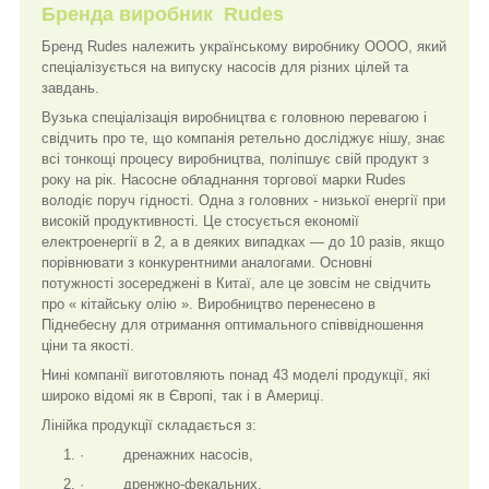
Бренда виробник Rudes
Бренд Rudes належить українському виробнику ОООО, який
спеціалізується на випуску насосів для різних цілей та
завдань.
Вузька спеціалізація виробництва є головною перевагою і
свідчить про те, що компанія ретельно досліджує нішу, знає
всі тонкощі процесу виробництва, поліпшує свій продукт з
року на рік. Насосне обладнання торгової марки Rudes
володіє поруч гідності. Одна з головних - низької енергії при
високій продуктивності. Це стосується економії
електроенергії в 2, а в деяких випадках — до 10 разів, якщо
порівнювати з конкурентними аналогами. Основні
потужності зосереджені в Китаї, але це зовсім не свідчить
про « кітайську олію ». Виробництво перенесено в
Піднебесну для отримання оптимального співвідношення
ціни та якості.
Нині компанії виготовляють понад 43 моделі продукції, які
широко відомі як в Європі, так і в Америці.
Лінійка продукції складається з:
· дренажних насосів,
· дренжно-фекальних,