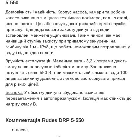
5-550
Довговічність і надійність.
Корпус насоса, камери та робоче
колесо виконано з міцного технічного полімера, вал - з сталі,
яка не іржавіє. Це забезпечує довготривалий термін служби
приладу. Для додаткового захисту двигуна від води
встановлені манжетні ущільнювачі. Таким чином, він має
найвищий ступінь захисту при тривалому зануренні на
глибину від 1 м - IPx8, що робить неможливим потрапляння у
воду і відповідно вологи.
Зручність експлуатації.
Маленька вага - 3,2 кілограми дають
змогу легко пересувати і зберігати помпу. Заощаджена
потужність лише 550 Вт при максимальній кількості води 100
літрів за хвилину дозволяє з легкістю застосовувати прилад
для різних цілей.
Безпека.
У обмотку двигуна вбудовано захист від
перевантаження з автоперезапуском. Ізоляція має стійкість до
нагріву класу В.
Комплектація Rudes DRP 5-550
насос,