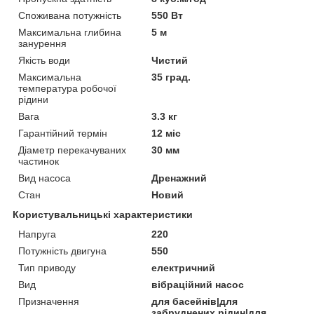
Споживана потужність
550 Вт
Максимальна глибина
5 м
занурення
Якість води
Чистий
Максимальна
35 град.
температура робочої
рідини
Вага
3.3 кг
Гарантійний термін
12 міс
Діаметр перекачуваних
30 мм
частинок
Вид насоса
Дренажний
Стан
Новий
Користувальницькі характеристики
Напруга
220
Потужність двигуна
550
Тип приводу
електричний
Вид
вібраційний насос
Призначення
для басейнів|для
забруднених рідин|для