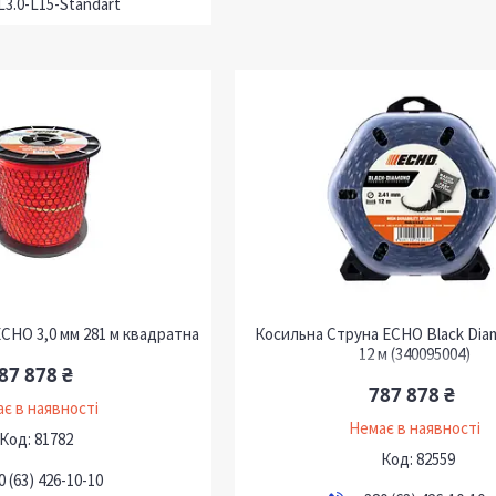
L3.0-L15-Standart
CHO 3,0 мм 281 м квадратна
Косильна Струна ECHO Black Dia
12 м (340095004)
87 878 ₴
787 878 ₴
є в наявності
Немає в наявності
81782
82559
0 (63) 426-10-10