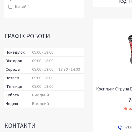
T
Китай
1
ГРАФІК РОБОТИ
Понеділок
09:00
18:00
Вівторок
09:00
18:00
Середа
09:00
18:00
13:30
14:00
Четвер
09:00
18:00
Пʼятниця
09:00
18:00
Косильна Струна E
Субота
Вихідний
7
Неділя
Вихідний
Нема
КОНТАКТИ
+38