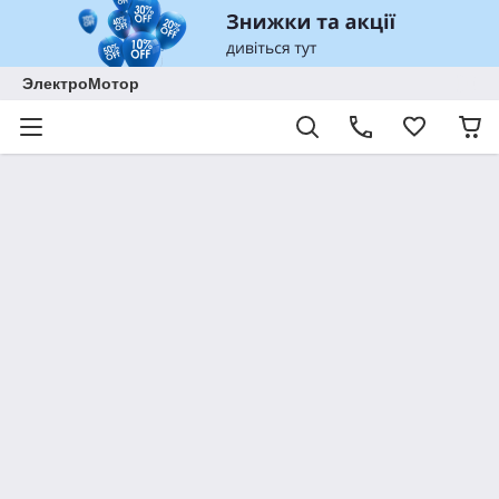
ЭлектроМотор