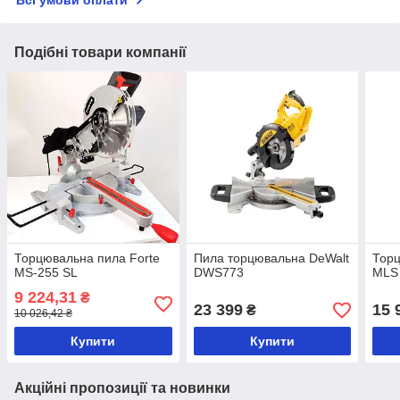
Подібні товари компанії
Торцювальна пила Forte
Пила торцювальна DeWalt
Торц
MS-255 SL
DWS773
MLS
9 224,31
₴
23 399
15 
₴
10 026,42 ₴
Купити
Купити
Акційні пропозиції та новинки