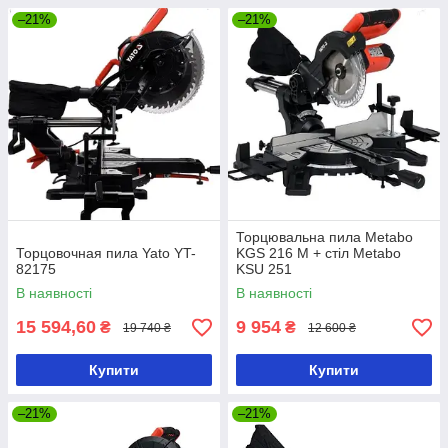
–21%
–21%
Торцювальна пила Metabo
Торцовочная пила Yato YT-
KGS 216 M + стіл Metabo
82175
KSU 251
В наявності
В наявності
15 594,60
9 954
₴
₴
19 740 ₴
12 600 ₴
Купити
Купити
–21%
–21%