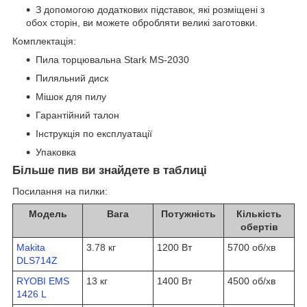
З допомогою додаткових підставок, які розміщені з
обох сторін, ви можете обробляти великі заготовки.
Комплектація:
Пила торцювальна Stark MS-2030
Пиляльний диск
Мішок для пилу
Гарантійний талон
Інструкція по експлуатації
Упаковка
Більше пив ви знайдете в таблиці
Посилання на пилки:
Модель
Вага
Потужність
Кількість
обертів
Makita
3.78 кг
1200 Вт
5700 об/хв
DLS714Z
RYOBI EMS
13 кг
1400 Вт
4500 об/хв
1426 L