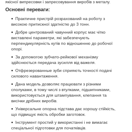
якісної випресовки і запресовування виробів з металу.
Основні переваги:
Практичне пристрій розрахований на роботу з
високою притискної здатністю до 3 тонн.
Добре центрований чавунний корпус має чітко
виставлені параметри, які забезпечують
перпендикулярність кутів по відношенню до робочої
опорі.
За допомогою зубчато-рейкової механізму
здійснюється передача зусилля від важеля.
Отфрезерованные зуби сприяють точності подачі
силового навантаження.
Дана модель дозволяє працювати з різними
сполуками, в тому числі з втулками, підшипниками,
використовується для штампування, клепання та
висічки дрібних виробів.
Універсальне опорна підстава дає хорошу стійкість,
що підвищує якість обробки заготовок.
Інструмент простий у використанні і не вимагає
спеціальної підготовки для початківців.