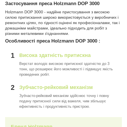
Застосування преса
Holzmann DOP 3000
Holzmann DOP 3000 - надійне пристосування з високою
силою притискання широко використовується у виробничих і
ремонтних цілях, по гідності оцінені як професіоналами, так і
домашніми майстрами, ідеально підходить для робіт з
різними металевими з'єднаннями.
Особливості преса
Holzmann DOP 3000
:
1
Висока здатність притискна
Верстат володіє високою притискної здатністю до 3
тонн, що розширює його можливості і підвищує якість
проведених робіт.
2
Зубчасто-рейковий механізм
Зубчасто-рейковий механізм здійснює точну і повну
подачу притискної сили від важеля, чим збільшує
ефективність і продуктивність пристрою.
Бренд
Holzmann