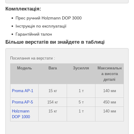
Комплектація:
Прес ручний Holzmann DOP 3000
Інструкція по експлуатації
Гарантійний талон
Більше верстатів ви знайдете в таблиці
Посилання на верстати :
Модель
Вага
Зусилля
Максимальн
а висота
деталі
Proma АР-1
15 кг
1 т
140 мм
Proma AP-5
154 кг
5 т
450 мм
Holzmann
15 кг
1 т
140 мм
DOP 1000