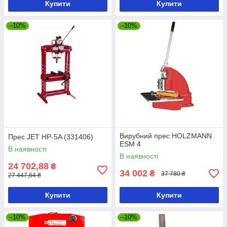
Купити
Купити
–10%
–10%
Вирубний прес HOLZMANN
Прес JET HP-5A (331406)
ESM 4
В наявності
В наявності
24 702,88
₴
34 002
₴
37 780 ₴
27 447,64 ₴
Купити
Купити
–10%
–10%