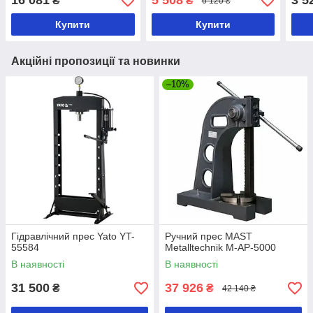
16 081
5 508
3 5
₴
₴
6 120 ₴
Купити
Купити
Акційні пропозиції та новинки
–10%
Гідравлічний прес Yato YT-
Ручний прес MAST
55584
Metalltechnik M-AP-5000
В наявності
В наявності
31 500
37 926
₴
₴
42 140 ₴