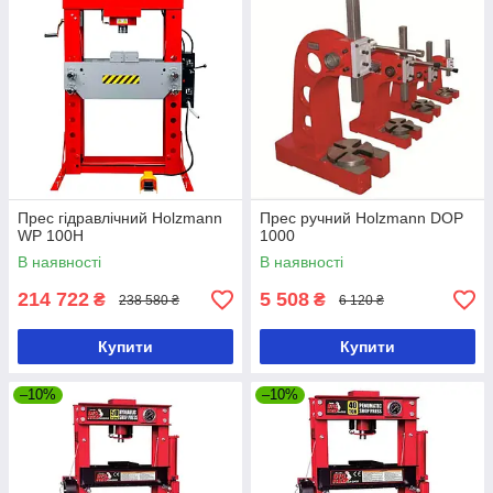
Прес гідравлічний Holzmann
Прес ручний Holzmann DOP
WP 100H
1000
В наявності
В наявності
214 722
5 508
₴
₴
238 580 ₴
6 120 ₴
Купити
Купити
–10%
–10%