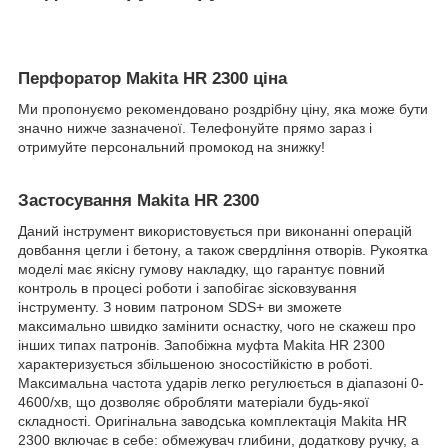
Перфоратор Makita HR 2300 ціна
Ми пропонуємо рекомендовано роздрібну ціну, яка може бути
значно нижче зазначеної. Телефонуйте прямо зараз і
отримуйте персональний промокод на знижку!
Застосування Makita HR 2300
Даний інструмент використовується при виконанні операцій
довбання цегли і бетону, а також свердління отворів. Рукоятка
моделі має якісну гумову накладку, що гарантує повний
контроль в процесі роботи і запобігає зісковзування
інструменту. З новим патроном SDS+ ви зможете
максимально швидко замінити оснастку, чого не скажеш про
інших типах патронів. Запобіжна муфта Makita HR 2300
характеризується збільшеною зносостійкістю в роботі.
Максимальна частота ударів легко регулюється в діапазоні 0-
4600/хв, що дозволяє обробляти матеріали будь-якої
складності. Оригінальна заводська комплектація Makita HR
2300 включає в себе: обмежувач глибини, додаткову ручку, а