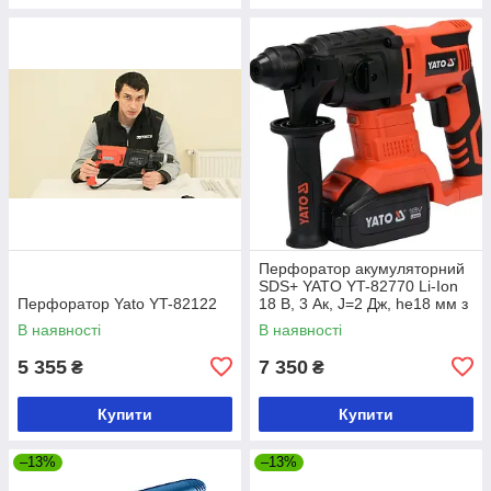
Перфоратор акумуляторний
SDS+ YATO YT-82770 Li-Ion
Перфоратор Yato YT-82122
18 В, 3 Ак, J=2 Дж, he18 мм з
зарядним пристроєм
В наявності
В наявності
5 355
7 350
₴
₴
Купити
Купити
–13%
–13%