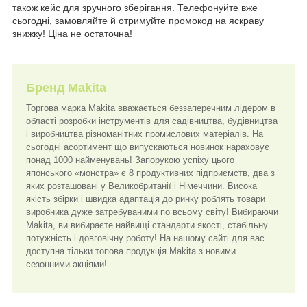
також кейс для зручного зберігання. Телефонуйте вже
сьогодні, замовляйте й отримуйте промокод на яскраву
знижку! Ціна не остаточна!
Бренд
Makita
Торгова марка Makita вважається беззаперечним лідером в
області розробки інструментів для садівництва, будівництва
і виробництва різноманітних промислових матеріалів. На
сьогодні асортимент що випускаються новинок нараховує
понад 1000 найменувань! Запорукою успіху цього
японського «монстра» є 8 продуктивних підприємств, два з
яких розташовані у Великобританії і Німеччини. Висока
якість збірки і швидка адаптація до ринку роблять товари
виробника дуже затребуваними по всьому світу! Вибираючи
Makita, ви вибираєте найвищі стандарти якості, стабільну
потужність і довговічну роботу! На нашому сайті для вас
доступна тільки топова продукція Makita з новими
сезонними акціями!