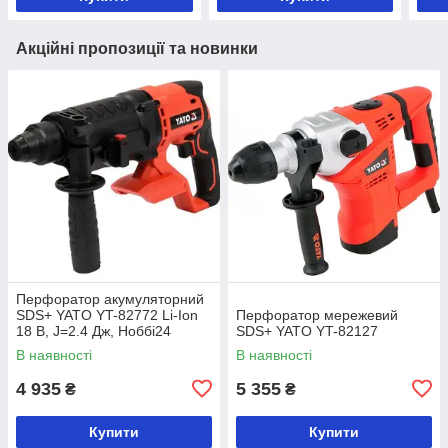
Акційні пропозиції та новинки
Перфоратор акумуляторний
SDS+ YATO YT-82772 Li-Ion
Перфоратор мережевий
18 В, J=2.4 Дж, Ноббі24
SDS+ YATO YT-82127
мм(бет), 3 рогоз АКУЛЯТОРА
В наявності
В наявності
4 935
5 355
₴
₴
Купити
Купити