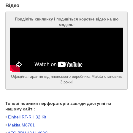
Відео
Приділіть хвилинку і подивіться коротке відео на цю
модель
:
Офіційна гарантія від японського виробника Makita становить
3 роки!
Топові новинки перфораторів завжди доступні на
нашому сайті:
•
Einhell RT-RH 32 Kit
•
Makita M8701